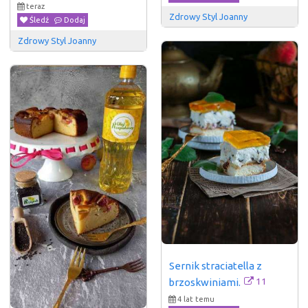
teraz
Zdrowy Styl Joanny
Śledź
Dodaj
Zdrowy Styl Joanny
Sernik straciatella z 
11
brzoskwiniami.
4 lat temu