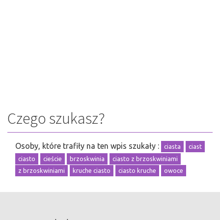
Czego szukasz?
Osoby, które trafiły na ten wpis szukały :
ciasta
ciast
ciasto
cieście
brzoskwinia
ciasto z brzoskwiniami
z brzoskwiniami
kruche ciasto
ciasto kruche
owoce