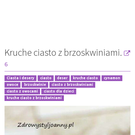
Kruche ciasto z brzoskwiniami.
6
Ciasta i desery
ciasto
deser
kruche ciasto
cynamon
owoce
brzoskwinie
ciasto z brzoskwiniami
ciasto z owocami
ciasto dla dzieci
kruche ciasto z brzoskwiniami