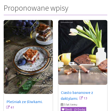
Proponowane wpisy
Ciasto bananowe z 
13
daktylami.
Pleśniak ze śliwkami.
5 lat temu
41
Śledź
Dodaj