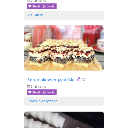
2 lat temu
Śledź
Dodaj
Via Gusto
12
Seromakowiec japoński
2 lat temu
Śledź
Dodaj
Słodki Sentyment