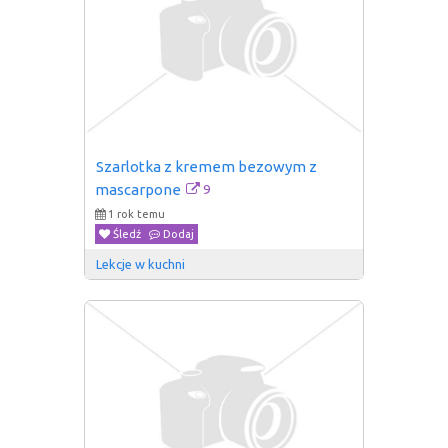
Szarlotka z kremem bezowym z 
9
mascarpone
1 rok temu
Śledź
Dodaj
Lekcje w kuchni