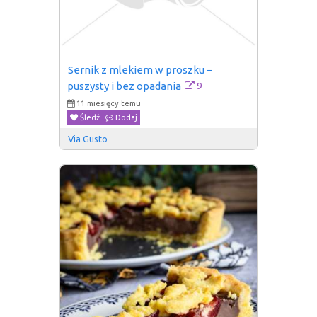
Sernik z mlekiem w proszku – 
9
puszysty i bez opadania
11 miesięcy temu
Śledź
Dodaj
Via Gusto