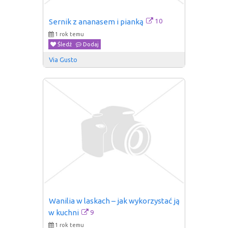
10
Sernik z ananasem i pianką
1 rok temu
Śledź
Dodaj
Via Gusto
Wanilia w laskach – jak wykorzystać ją 
9
w kuchni
1 rok temu