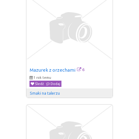
6
Mazurek z orzechami
1 rok temu
Śledź
Dodaj
Smaki na talerzu