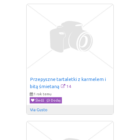
Przepyszne tartaletki z karmelem i 
14
bitą śmietaną
1 rok temu
Śledź
Dodaj
Via Gusto