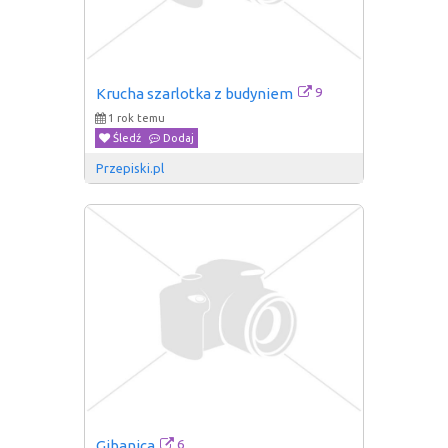
9
Krucha szarlotka z budyniem
1 rok temu
Śledź
Dodaj
Przepiski.pl
6
Gibanica