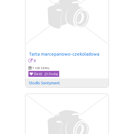
Tarta marcepanowo-czekoladowa
9
1 rok temu
Śledź
Dodaj
Słodki Sentyment