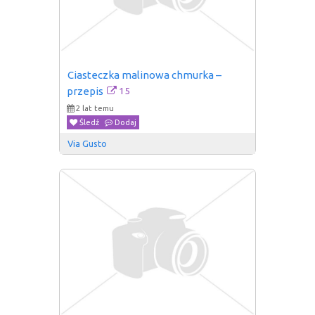
Ciasteczka malinowa chmurka – 
15
przepis
2 lat temu
Śledź
Dodaj
Via Gusto