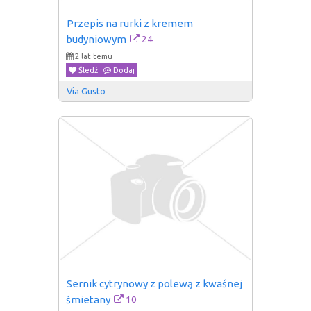
Przepis na rurki z kremem 
24
budyniowym
2 lat temu
Śledź
Dodaj
Via Gusto
Sernik cytrynowy z polewą z kwaśnej 
10
śmietany