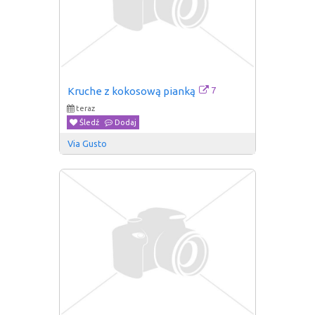
7
Kruche z kokosową pianką
teraz
Śledź
Dodaj
Via Gusto