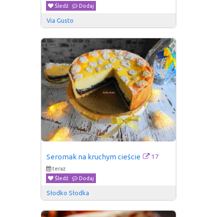
Śledź
Dodaj
Via Gusto
17
Seromak na kruchym cieście
teraz
Śledź
Dodaj
Słodko Słodka