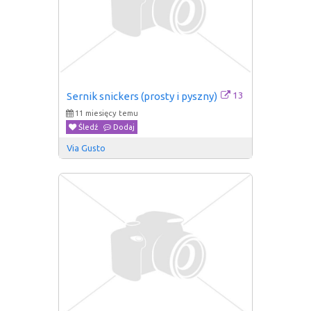
13
Sernik snickers (prosty i pyszny)
11 miesięcy temu
Śledź
Dodaj
Via Gusto