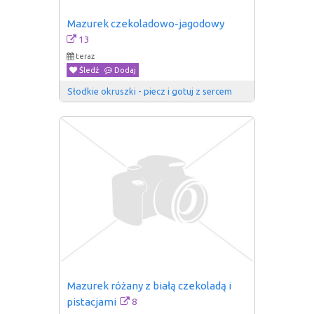
Mazurek czekoladowo-jagodowy
13
teraz
Śledź
Dodaj
Słodkie okruszki - piecz i gotuj z sercem
Mazurek różany z białą czekoladą i 
8
pistacjami