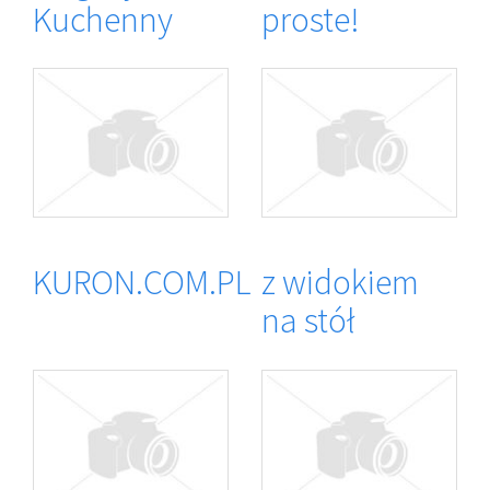
Kuchenny
proste!
KURON.COM.PL
z widokiem
na stół