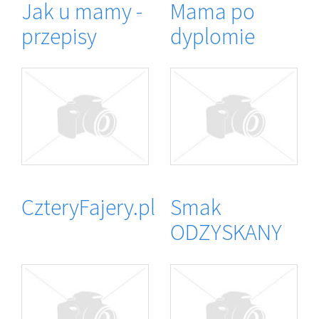
Jak u mamy -
Mama po
przepisy
dyplomie
CzteryFajery.pl
Smak
ODZYSKANY