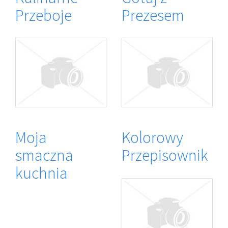
Przeboje
Prezesem
Moja
Kolorowy
smaczna
Przepisownik
kuchnia