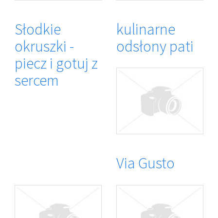
Słodkie
kulinarne
okruszki -
odsłony pati
piecz i gotuj z
sercem
Via Gusto