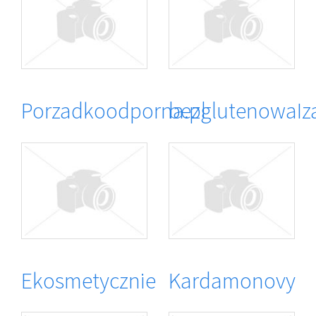
Porzadkoodporna.pl
bezglutenowaIz
Ekosmetycznie
Kardamonovy