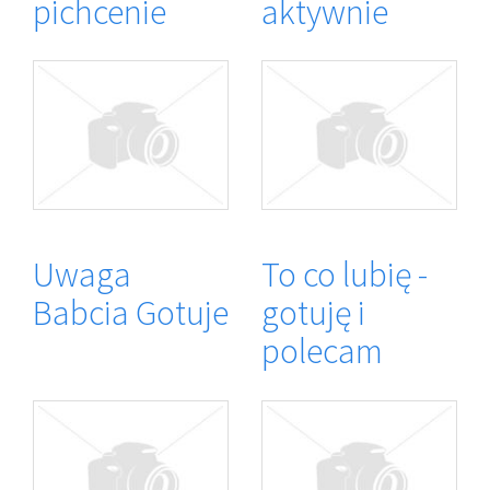
pichcenie
aktywnie
Uwaga
To co lubię -
Babcia Gotuje
gotuję i
polecam