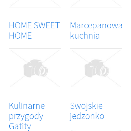
HOME SWEET
Marcepanowa
HOME
kuchnia
Kulinarne
Swojskie
przygody
jedzonko
Gatity