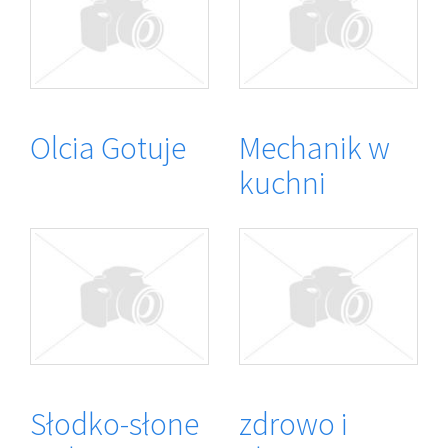
Olcia Gotuje
Mechanik w
kuchni
Słodko-słone
zdrowo i