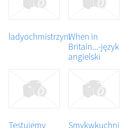
ladyochmistrzyni
When in
Britain...-język
angielski
Testujemy
Smykwkuchni