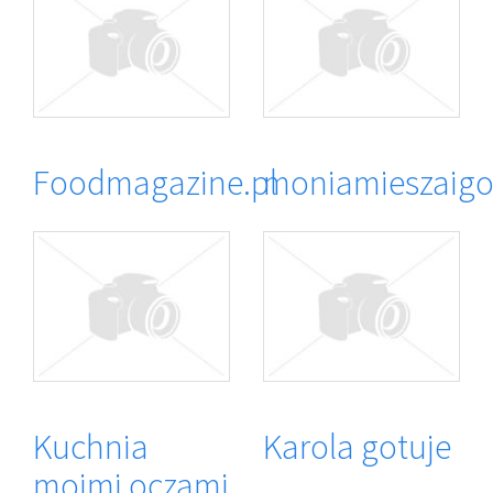
Foodmagazine.pl
moniamieszaigo
Kuchnia
Karola gotuje
moimi oczami