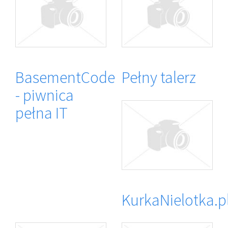
BasementCode
Pełny talerz
- piwnica
pełna IT
KurkaNielotka.p