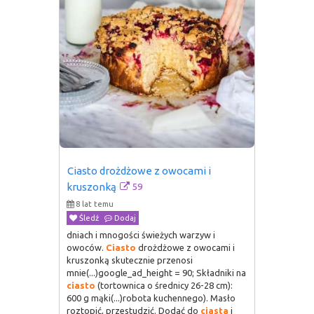
Ciasto drożdżowe z owocami i 
59
kruszonką
8 lat temu
Śledź
Dodaj
dniach i mnogości świeżych warzyw i
owoców.
Ciasto
drożdżowe z owocami i
kruszonką skutecznie przenosi
mnie(...)google_ad_height = 90; Składniki na
ciasto
(tortownica o średnicy 26-28 cm):
600 g mąki(...)robota kuchennego). Masło
roztopić, przestudzić. Dodać do
ciasta
i