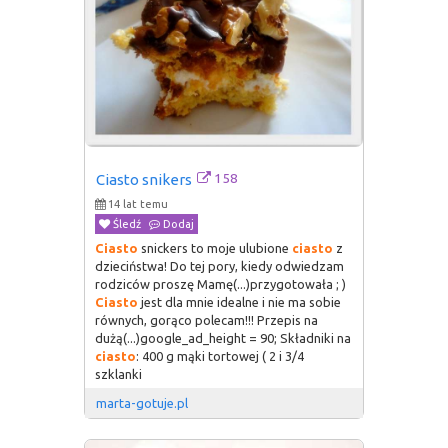
158
Ciasto snikers
14 lat temu
Śledź
Dodaj
Ciasto
snickers to moje ulubione
ciasto
z
dzieciństwa! Do tej pory, kiedy odwiedzam
rodziców proszę Mamę(...)przygotowała ; )
Ciasto
jest dla mnie idealne i nie ma sobie
równych, gorąco polecam!!! Przepis na
dużą(...)google_ad_height = 90; Składniki na
ciasto
: 400 g mąki tortowej ( 2 i 3/4
szklanki
marta-gotuje.pl