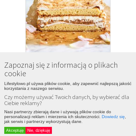
Zapoznaj się z informacją o plikach
cookie
73
Kostka z rabarbarem
Lifestylowo.pl używa plików cookie, aby zapewnić najlepszą jakość
korzystania z naszego serwisu.
8 lat temu
Czy możemy używać Twoich danych, by wybierać dla
Śledź
Dodaj
Ciebie reklamy?
idealna propozycja na nadchodzący Dzień
Matki : ) Delikatne
ciasto
z bezowo-
Nasi partnerzy zbierają dane i używają plików cookie do
migdałowym wykończeniem, przełożone
personalizacji reklam i mierzenia ich skuteczności.
Dowiedz się
,
rabarbarowym musem(...)google_ad_height
jak serwis i partnerzy wykorzystują dane.
= 90; Składniki na
ciasto
(blacha 23×33 cm):
Akceptuję
Nie, dziękuję
260 g miękkiego masła(...)Krótko
zmiksować do połączenia się składników.