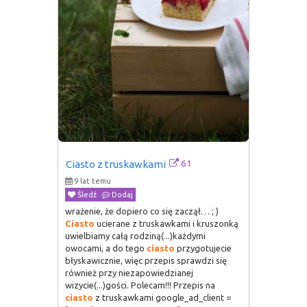
61
Ciasto z truskawkami
9 lat temu
Śledź
Dodaj
wrażenie, że dopiero co się zaczął… ; )
Ciasto
ucierane z truskawkami i kruszonką
uwielbiamy całą rodziną(...)każdymi
owocami, a do tego
ciasto
przygotujecie
błyskawicznie, więc przepis sprawdzi się
również przy niezapowiedzianej
wizycie(...)gości. Polecam!!! Przepis na
ciasto
z truskawkami google_ad_client =