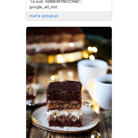
"ca-pub-3688648786333682";
google_ad_slot
marta-gotuje.pl