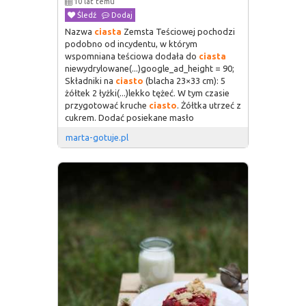
10 lat temu
Śledź
Dodaj
Nazwa
ciasta
Zemsta Teściowej pochodzi
podobno od incydentu, w którym
wspomniana teściowa dodała do
ciasta
niewydrylowane(...)google_ad_height = 90;
Składniki na
ciasto
(blacha 23×33 cm): 5
żółtek 2 łyżki(...)lekko tężeć. W tym czasie
przygotować kruche
ciasto
. Żółtka utrzeć z
cukrem. Dodać posiekane masło
marta-gotuje.pl