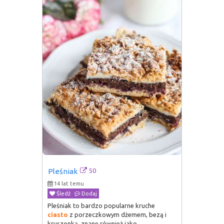
50
Pleśniak
14 lat temu
Śledź
Dodaj
Pleśniak to bardzo popularne kruche
ciasto
z porzeczkowym dżemem, bezą i
kruszonką, znane również jako