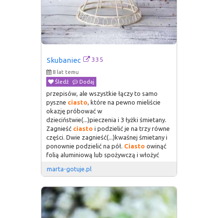
335
Skubaniec
8 lat temu
Śledź
Dodaj
przepisów, ale wszystkie łączy to samo
pyszne
ciasto
, które na pewno mieliście
okazję próbować w
dzieciństwie(...)pieczenia i 3 łyżki śmietany.
Zagnieść
ciasto
i podzielić je na trzy równe
części. Dwie zagnieść(...)kwaśnej śmietany i
ponownie podzielić na pół.
Ciasto
owinąć
folią aluminiową lub spożywczą i włożyć
marta-gotuje.pl