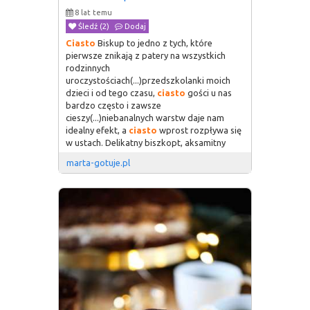
8 lat temu
Śledź (2)
Dodaj
Ciasto
Biskup to jedno z tych, które
pierwsze znikają z patery na wszystkich
rodzinnych
uroczystościach(...)przedszkolanki moich
dzieci i od tego czasu,
ciasto
gości u nas
bardzo często i zawsze
cieszy(...)niebanalnych warstw daje nam
idealny efekt, a
ciasto
wprost rozpływa się
w ustach. Delikatny biszkopt, aksamitny
marta-gotuje.pl