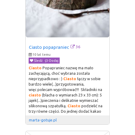
36
Ciasto popapraniec
10 lat temu
Śledź
Dodaj
Ciasto
Popapraniec nazwę ma mało
zachęcającą, choć wybrana została
nieprzypadkowo : )
Ciasto
łączy w sobie
bardzo wiele(...)przygotowania,
więc polecam wypróbować!!! Składniki na
ciasto
(blacha o wymiarach 23 x 33 cm): 5
jajek(...)pieczenia i delikatnie wymieszać
silikonową szpatułką.
Ciasto
podzielić na
trzy równe części. Do jednej dodać kakao
marta-gotuje.pl