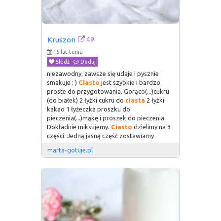
49
Kruszon
15 lat temu
Śledź
Dodaj
niezawodny, zawsze się udaje i pysznie
smakuje : )
Ciasto
jest szybkie i bardzo
proste do przygotowania. Gorąco(...)cukru
(do białek) 2 łyżki cukru do
ciasta
2 łyżki
kakao 1 łyżeczka proszku do
pieczenia(...)mąkę i proszek do pieczenia.
Dokładnie miksujemy.
Ciasto
dzielimy na 3
części. Jedną jasną część zostawiamy
marta-gotuje.pl