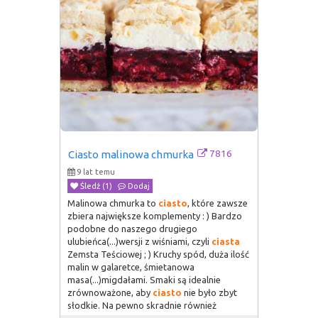
7816
Ciasto malinowa chmurka
9 lat temu
Śledź (1)
Dodaj
Malinowa chmurka to
ciasto
, które zawsze
zbiera największe komplementy : ) Bardzo
podobne do naszego drugiego
ulubieńca(...)wersji z wiśniami, czyli
ciasta
Zemsta Teściowej ; ) Kruchy spód, duża ilość
malin w galaretce, śmietanowa
masa(...)migdałami. Smaki są idealnie
zrównoważone, aby
ciasto
nie było zbyt
słodkie. Na pewno skradnie również