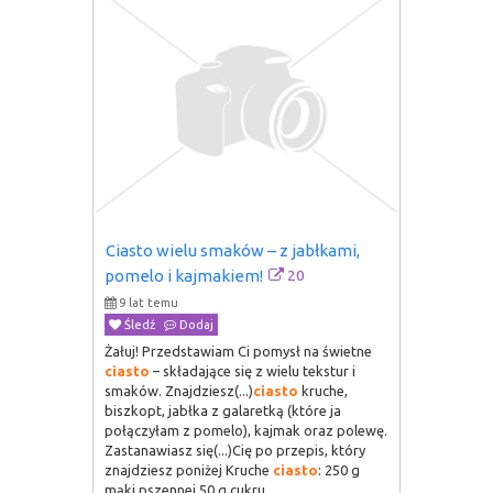
Ciasto wielu smaków – z jabłkami, 
20
pomelo i kajmakiem!
9 lat temu
Śledź
Dodaj
Żałuj! Przedstawiam Ci pomysł na świetne
ciasto
– składające się z wielu tekstur i
smaków. Znajdziesz(...)
ciasto
kruche,
biszkopt, jabłka z galaretką (które ja
połączyłam z pomelo), kajmak oraz polewę.
Zastanawiasz się(...)Cię po przepis, który
znajdziesz poniżej Kruche
ciasto
: 250 g
mąki pszennej 50 g cukru