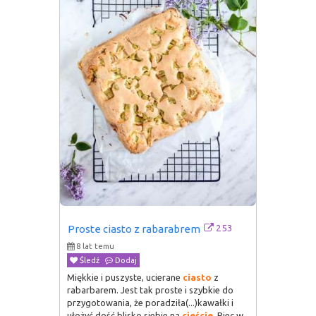
253
Proste ciasto z rabarabrem
8 lat temu
Śledź
Dodaj
Miękkie i puszyste, ucierane
ciasto
z
rabarbarem. Jest tak proste i szybkie do
przygotowania, że poradziła(...)kawałki i
ułożyć dość blisko siebie na
cieście
. Piec w