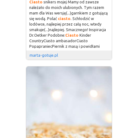
Ciasto
snikers mojej Mamy od zawsze
należało do moich ulubionych. Tym razem
mam dla Was wersję(...)garnkiem z gotującą
się wodą. Polać
ciasto
. Schłodzić w
lodówce, najlepiej przez całą noc, wtedy
smakuje(...)najlepiej. Smacznego! Inspiracja
Dr.Oetker Podobne:
Ciasto
Kinder
CountryCiasto ambasadorCiasto
PopapraniecPiernik z masą i powidłami
marta-gotuje.pl