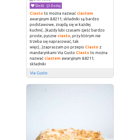
Śledź
Dodaj
Ciasto
to można nazwać
ciastem
awaryjnym &8211; składniki są bardzo
podstawowe, znajdą się w każdej
kuchni(...)każdy lubi czasami zjeść bardzo
proste, pyszne
ciasto
, przy którym nie
trzeba się napracować, tak
więc(...)zapraszam po przepis
Ciasto
z
mandarynkami Via Gusto
Ciasto
to można
nazwać
ciastem
awaryjnym &8211;
składniki
Via Gusto