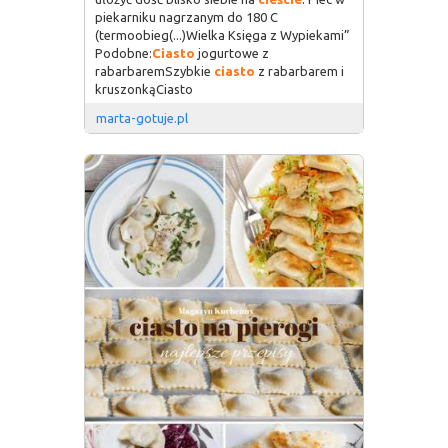
piekarniku nagrzanym do 180 C
(termoobieg(...)Wielka Księga z Wypiekami”
Podobne:
Ciasto
jogurtowe z
rabarbaremSzybkie
ciasto
z rabarbarem i
kruszonkąCiasto
marta-gotuje.pl