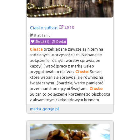
2910
Ciasto sułtan
8 lat temu
Śledź (1)
Dodaj
Ciasta
przekładane zawsze są hitem na
rodzinnych uroczystościach. Niebanalne
połączenie różnych warstw sprawia, że
każdy(...)współpracy z marką Galeo
przygotowałam dla Was
Ciasto
Sułtan,
które wspaniale sprawdzi się również na
świątecznym(...)bardziej warto pamiętać
przed nadchodzącymi Świętami.
Ciasto
Sułtan to połączenie korzennego biszkoptu
z aksamitnym czekoladowym kremem
marta-gotuje.pl