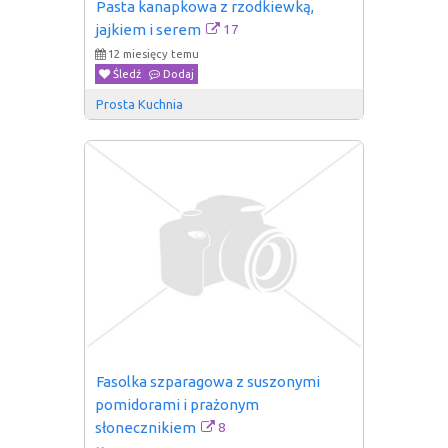
Pasta kanapkowa z rzodkiewką, 
17
jajkiem i serem
12 miesięcy temu
Śledź
Dodaj
Prosta Kuchnia
Fasolka szparagowa z suszonymi 
pomidorami i prażonym 
8
słonecznikiem