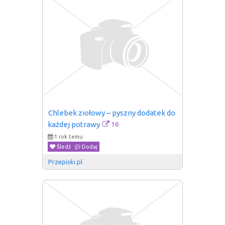
Chlebek ziołowy – pyszny dodatek do 
16
każdej potrawy
1 rok temu
Śledź
Dodaj
Przepiski.pl