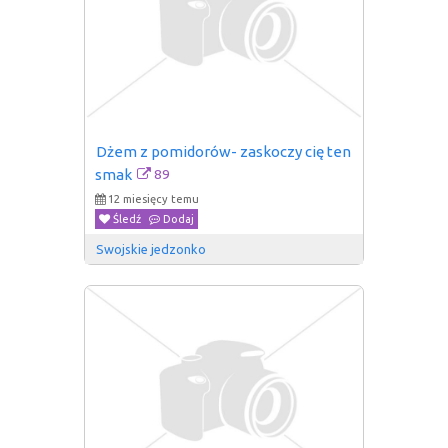
Dżem z pomidorów- zaskoczy cię ten 
89
smak
12 miesięcy temu
Śledź
Dodaj
Swojskie jedzonko