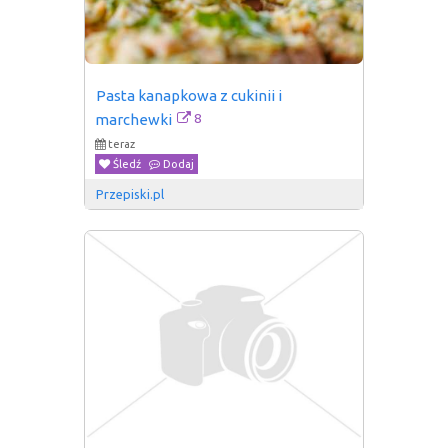
Pasta kanapkowa z cukinii i 
8
marchewki
teraz
Śledź
Dodaj
Przepiski.pl