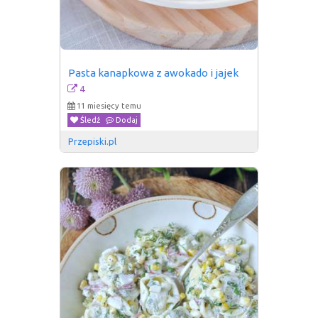
Pasta kanapkowa z awokado i jajek
4
11 miesięcy temu
Śledź
Dodaj
Przepiski.pl