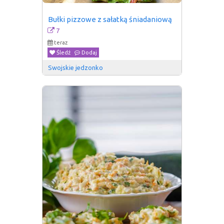
Bułki pizzowe z sałatką śniadaniową
7
teraz
Śledź
Dodaj
Swojskie jedzonko