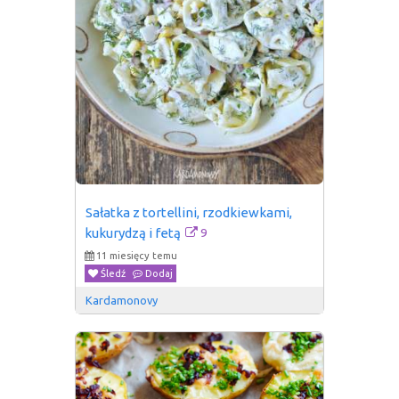
Sałatka z tortellini, rzodkiewkami, 
9
kukurydzą i fetą
11 miesięcy temu
Śledź
Dodaj
Kardamonovy