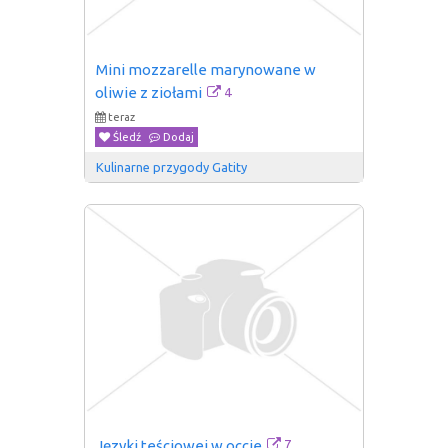
Mini mozzarelle marynowane w 
4
oliwie z ziołami
teraz
Śledź
Dodaj
Kulinarne przygody Gatity
7
Języki teściowej w occie