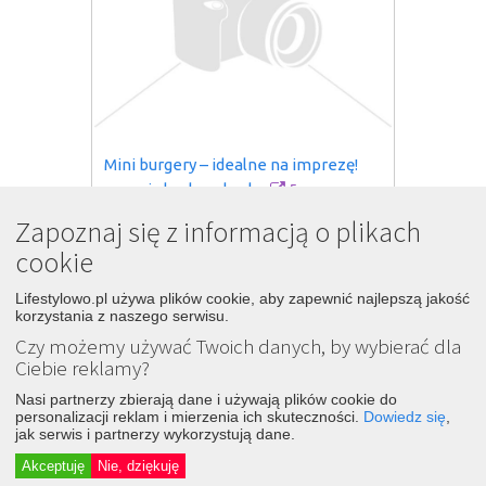
Mini burgery – idealne na imprezę! 
5
przepis krok po kroku
1 rok temu
Zapoznaj się z informacją o plikach
Śledź
Dodaj
cookie
Przepiski.pl
Lifestylowo.pl używa plików cookie, aby zapewnić najlepszą jakość
korzystania z naszego serwisu.
Czy możemy używać Twoich danych, by wybierać dla
Ciebie reklamy?
Nasi partnerzy zbierają dane i używają plików cookie do
personalizacji reklam i mierzenia ich skuteczności.
Dowiedz się
,
jak serwis i partnerzy wykorzystują dane.
Akceptuję
Nie, dziękuję