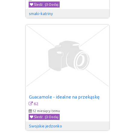
Śledź
Dodaj
smaki-katriny
Guacamole - idealne na przekąskę
62
12 miesięcy temu
Śledź
Dodaj
Swojskie jedzonko