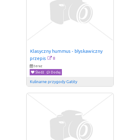
Klasyczny hummus - błyskawiczny 
8
przepis
teraz
Śledź
Dodaj
Kulinarne przygody Gatity