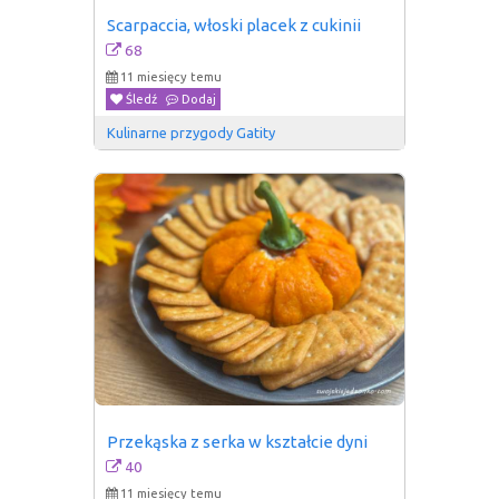
Scarpaccia, włoski placek z cukinii
68
11 miesięcy temu
Śledź
Dodaj
Kulinarne przygody Gatity
Przekąska z serka w kształcie dyni
40
11 miesięcy temu