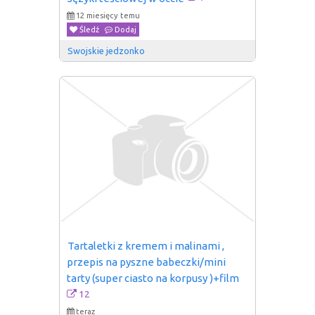
12 miesięcy temu
Śledź
Dodaj
Swojskie jedzonko
Tartaletki z kremem i malinami , 
przepis na pyszne babeczki/mini 
tarty (super ciasto na korpusy )+film
12
teraz