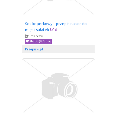
Sos koperkowy – przepis na sos do 
6
mięs i sałatek
1 rok temu
Śledź
Dodaj
Przepiski.pl