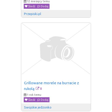
12 miesięcy temu
Śledź
Dodaj
Przepiski.pl
Grillowane morele na burracie z 
8
rukolą
1 rok temu
Śledź
Dodaj
Swojskie jedzonko