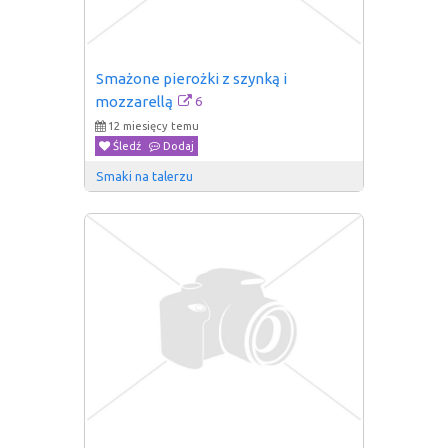
Smażone pierożki z szynką i 
6
mozzarellą
12 miesięcy temu
Śledź
Dodaj
Smaki na talerzu