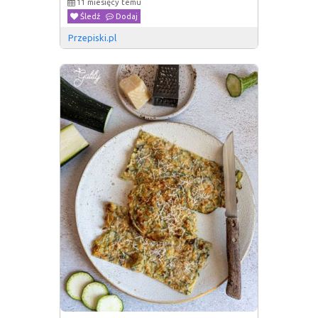
11 miesięcy temu
Śledź
Dodaj
Przepiski.pl