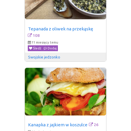
Tepanada z oliwek na przekąskę
108
11 miesięcy temu
Śledź
Dodaj
Swojskie jedzonko
26
Kanapka z jajkiem w koszulce