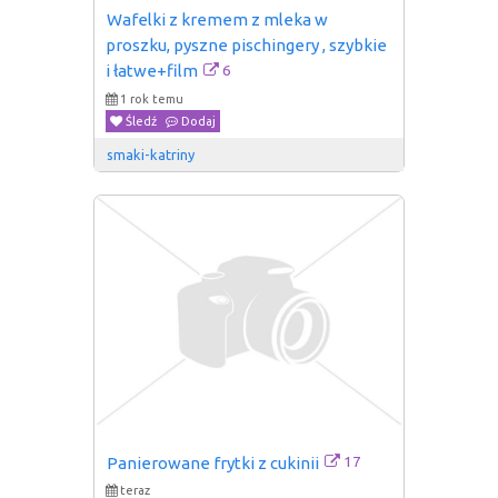
Wafelki z kremem z mleka w 
proszku, pyszne pischingery , szybkie 
6
i łatwe+film
1 rok temu
Śledź
Dodaj
smaki-katriny
17
Panierowane frytki z cukinii
teraz