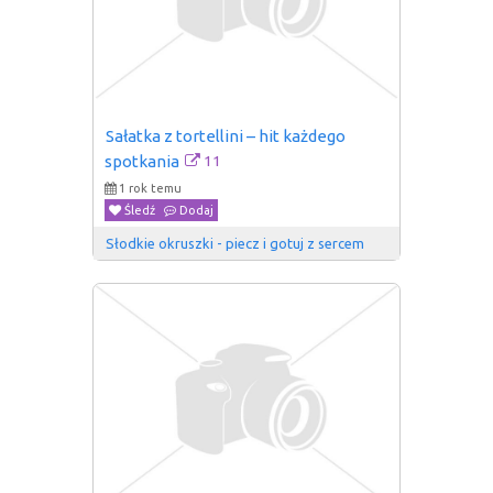
Sałatka z tortellini – hit każdego 
11
spotkania
1 rok temu
Śledź
Dodaj
Słodkie okruszki - piecz i gotuj z sercem