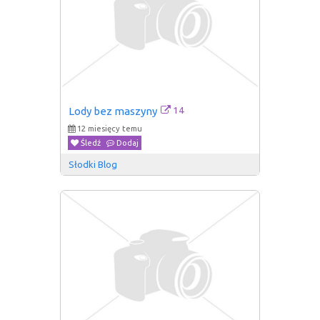
14
Lody bez maszyny
12 miesięcy temu
Śledź
Dodaj
Słodki Blog