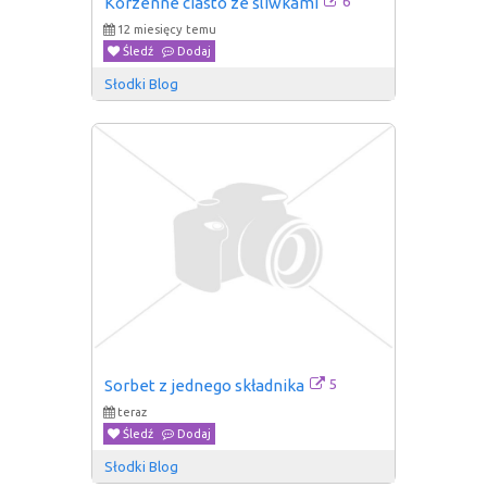
6
Korzenne ciasto ze śliwkami
12 miesięcy temu
Śledź
Dodaj
Słodki Blog
5
Sorbet z jednego składnika
teraz
Śledź
Dodaj
Słodki Blog