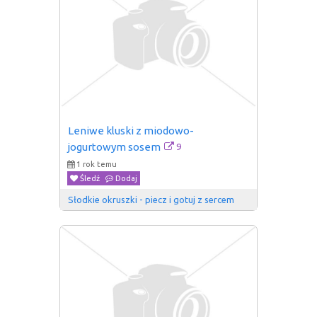
Leniwe kluski z miodowo-
9
jogurtowym sosem
1 rok temu
Śledź
Dodaj
Słodkie okruszki - piecz i gotuj z sercem