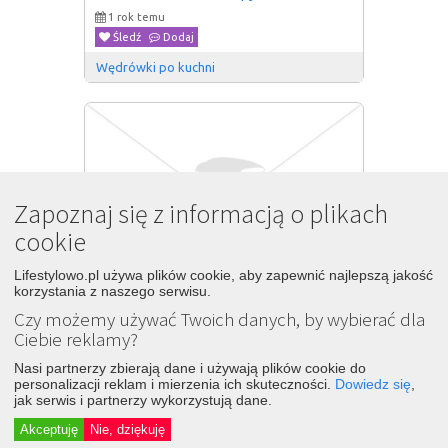
1 rok temu
Śledź
Dodaj
Wędrówki po kuchni
Zapoznaj się z informacją o plikach
cookie
Lifestylowo.pl używa plików cookie, aby zapewnić najlepszą jakość
korzystania z naszego serwisu.
Czy możemy używać Twoich danych, by wybierać dla
Ciebie reklamy?
Jogurtowiec na zimno z truskawkami
19
Nasi partnerzy zbierają dane i używają plików cookie do
personalizacji reklam i mierzenia ich skuteczności.
Dowiedz się
,
1 rok temu
jak serwis i partnerzy wykorzystują dane.
Śledź
Dodaj
Akceptuję
Nie, dziękuję
Słodki Blog