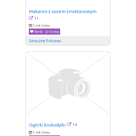
Makaron z sosem śmietanowym
11
1 rok temu
Śledź
Dodaj
Smaczne Potrawy
14
Ogórki krokodylki
1 rok temu