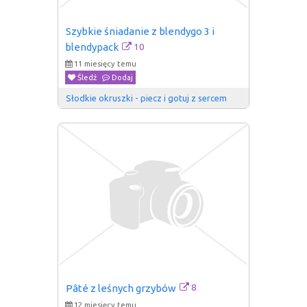
Szybkie śniadanie z blendygo 3 i 
10
blendypack
11 miesięcy temu
Śledź
Dodaj
Słodkie okruszki - piecz i gotuj z sercem
8
Pâté z leśnych grzybów
12 miesięcy temu