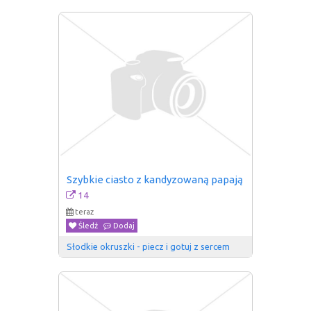
Szybkie ciasto z kandyzowaną papają
14
teraz
Śledź
Dodaj
Słodkie okruszki - piecz i gotuj z sercem