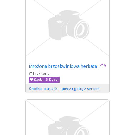
9
Mrożona brzoskwiniowa herbata
1 rok temu
Śledź
Dodaj
Słodkie okruszki - piecz i gotuj z sercem