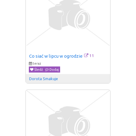
11
Co siać w lipcu w ogrodzie
teraz
Śledź
Dodaj
Dorota Smakuje