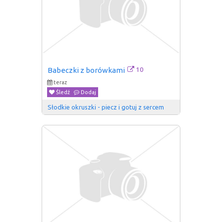
10
Babeczki z borówkami
teraz
Śledź
Dodaj
Słodkie okruszki - piecz i gotuj z sercem