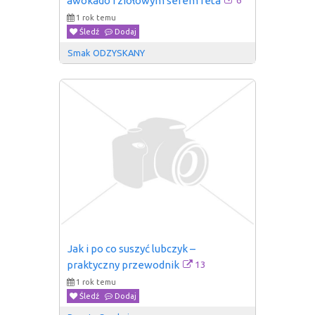
awokado i ziołowym serem feta
1 rok temu
Śledź
Dodaj
Smak ODZYSKANY
Jak i po co suszyć lubczyk – 
13
praktyczny przewodnik
1 rok temu
Śledź
Dodaj