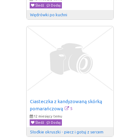
Śledź
Dodaj
Wędrówki po kuchni
Ciasteczka z kandyzowaną skórką 
5
pomarańczową
12 miesięcy temu
Śledź
Dodaj
Słodkie okruszki - piecz i gotuj z sercem