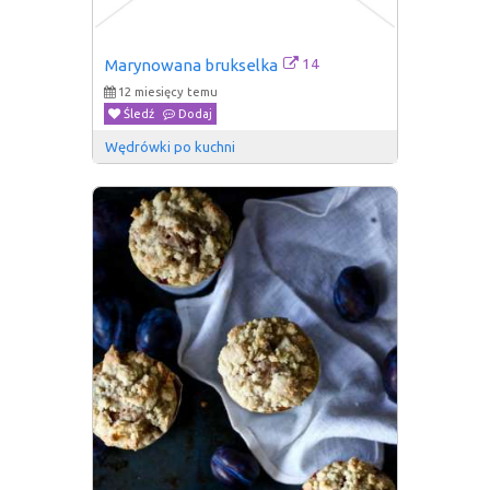
14
Marynowana brukselka
12 miesięcy temu
Śledź
Dodaj
Wędrówki po kuchni