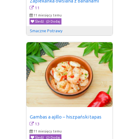
Zapiekanka owsiana z bananami
11
11 miesięcy temu
Śledź
Dodaj
Smaczne Potrawy
Gambas a ajillo – hiszpański tapas
13
11 miesięcy temu
Śledź
Dodaj