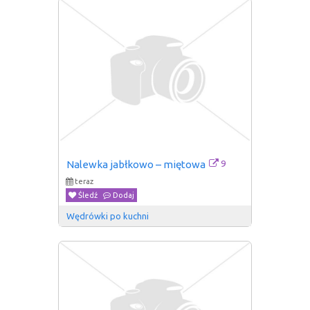
9
Nalewka jabłkowo – miętowa
teraz
Śledź
Dodaj
Wędrówki po kuchni