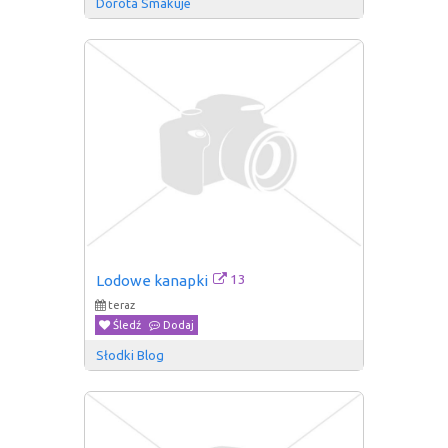
Dorota Smakuje
13
Lodowe kanapki
teraz
Śledź
Dodaj
Słodki Blog