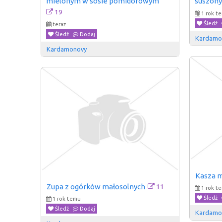
mielonym w sosie pomidorowym
suszon
19
1 rok t
Śledź
teraz
Śledź
Dodaj
Kardamo
Kardamonovy
Kasza m
11
Zupa z ogórków małosolnych
1 rok t
Śledź
1 rok temu
Śledź
Dodaj
Kardamo