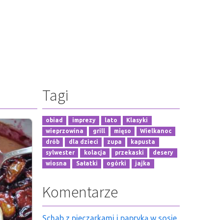
Tagi
obiad
imprezy
lato
Klasyki
wieprzowina
grill
mięso
Wielkanoc
drób
dla dzieci
zupa
kapusta
sylwester
kolacja
przekaski
desery
wiosna
Sałatki
ogórki
jajka
Komentarze
Schab z pieczarkami i papryką w sosie