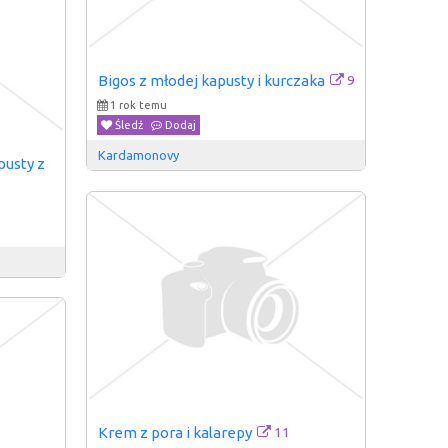
9
Bigos z młodej kapusty i kurczaka
1 rok temu
Śledź
Dodaj
Kardamonovy
usty z 
11
Krem z pora i kalarepy