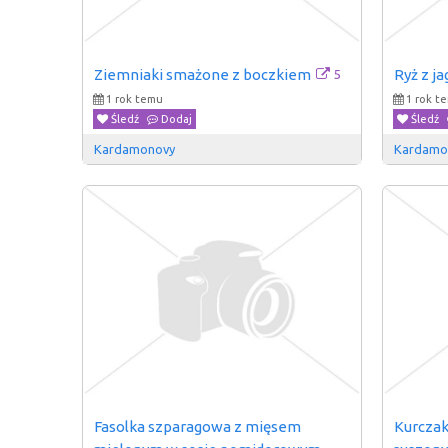
5
Ziemniaki smażone z boczkiem
Ryż z j
1 rok temu
1 rok t
Śledź
Dodaj
Śledź
Kardamonovy
Kardamo
Fasolka szparagowa z mięsem 
Kurczak