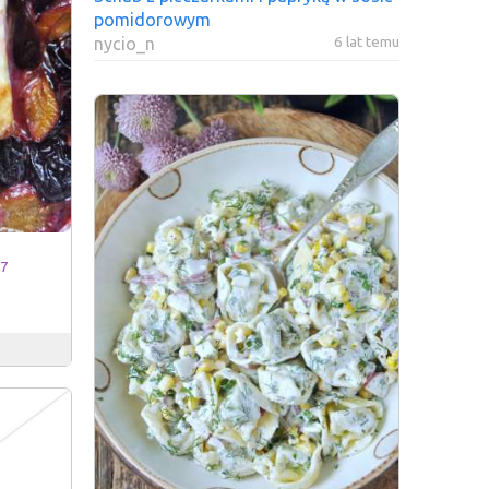
pomidorowym
6 lat temu
nycio_n
7