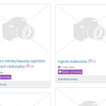
 z młodej kapusty, ogórków 
21
Ogórki małosolne
25
ych i kukurydzy
1 rok temu
Śledź
Dodaj
emu
Dodaj
Kardamonovy
novy