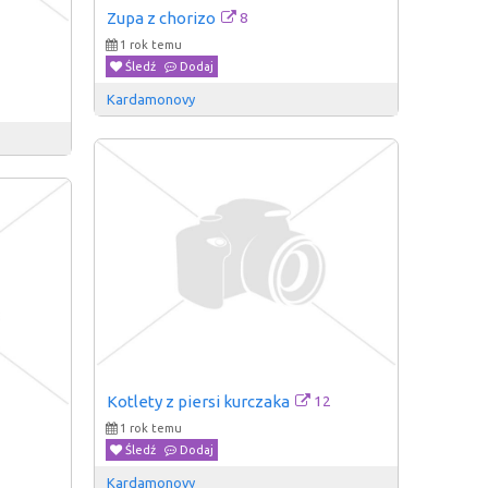
8
Zupa z chorizo
1 rok temu
Śledź
Dodaj
Kardamonovy
12
Kotlety z piersi kurczaka
1 rok temu
Śledź
Dodaj
Kardamonovy