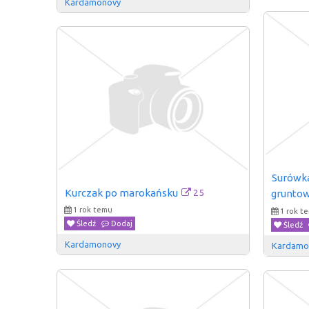
Kardamonovy
Surówka
25
Kurczak po marokańsku
gruntow
1 rok temu
1 rok t
Śledź
Dodaj
Śledź
Kardamonovy
Kardamo