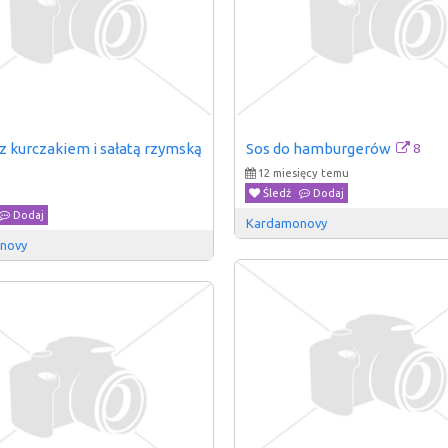
8
 z kurczakiem i sałatą rzymską
Sos do hamburgerów
12 miesięcy temu
Śledź
Dodaj
Dodaj
Kardamonovy
novy