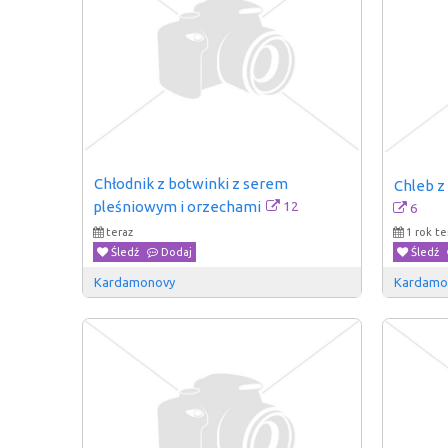
Chłodnik z botwinki z serem 
Chleb z
12
pleśniowym i orzechami
6
teraz
1 rok t
Śledź
Dodaj
Śledź
Kardamonovy
Kardamo