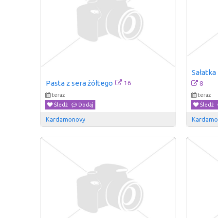
Sałatka
16
Pasta z sera żółtego
8
teraz
teraz
Śledź
Dodaj
Śledź
Kardamonovy
Kardamo