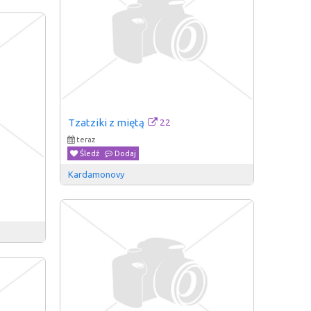
22
Tzatziki z miętą
teraz
Śledź
Dodaj
Kardamonovy