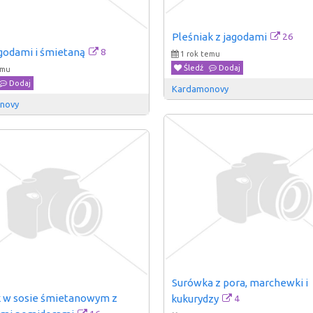
26
Pleśniak z jagodami
8
agodami i śmietaną
1 rok temu
Śledź
Dodaj
emu
Dodaj
Kardamonovy
novy
Surówka z pora, marchewki i 
 w sosie śmietanowym z 
4
kukurydzy