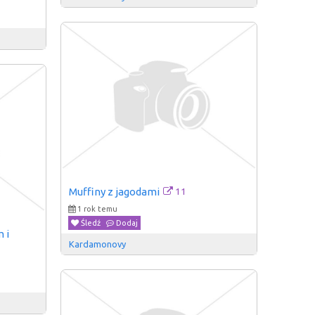
11
Muffiny z jagodami
1 rok temu
Śledź
Dodaj
i 
Kardamonovy