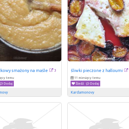
3
łkowy smażony na maśle
śliwki pieczone z halloumi
ięcy temu
11 miesięcy temu
Dodaj
Śledź
Dodaj
novy
Kardamonovy