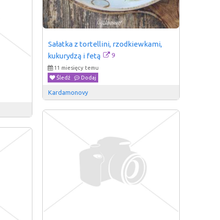
Sałatka z tortellini, rzodkiewkami, 
9
kukurydzą i fetą
11 miesięcy temu
Śledź
Dodaj
Kardamonovy