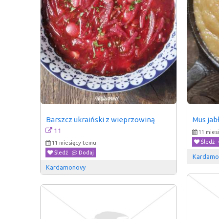
Barszcz ukraiński z wieprzowiną
Mus jab
11
11 mies
Śledź
11 miesięcy temu
Śledź
Dodaj
Kardamo
Kardamonovy