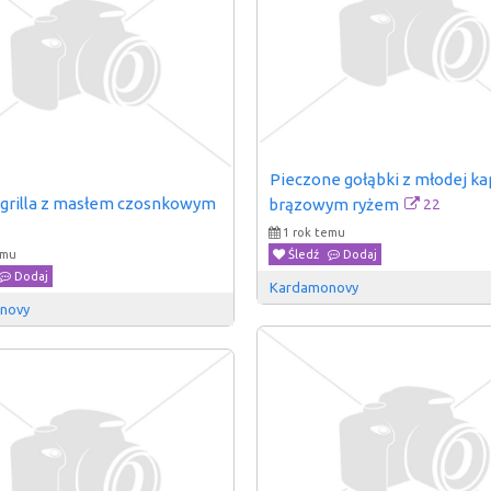
Pieczone gołąbki z młodej kap
 grilla z masłem czosnkowym
22
brązowym ryżem
1 rok temu
Śledź
Dodaj
emu
Dodaj
Kardamonovy
novy