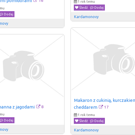
16
ymi pomidorami
1 rok temu
Śledź
Dodaj
emu
Dodaj
Kardamonovy
novy
Makaron z cukinią, kurczakiem 
8
anna z jagodami
17
cheddarem
emu
1 rok temu
Dodaj
Śledź
Dodaj
novy
Kardamonovy