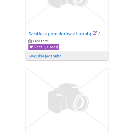
7
Sałatka z pomidorów z burratą
1 rok temu
Śledź
Dodaj
Swojskie jedzonko