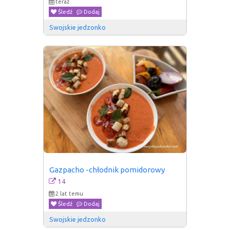
teraz
Śledź
Dodaj
Swojskie jedzonko
Gazpacho -chłodnik pomidorowy
14
2 lat temu
Śledź
Dodaj
Swojskie jedzonko