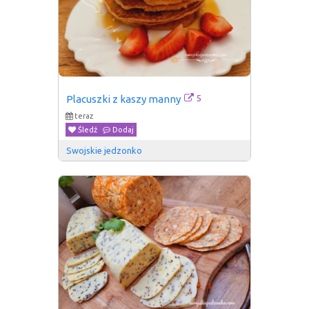
5
Placuszki z kaszy manny
teraz
Śledź
Dodaj
Swojskie jedzonko