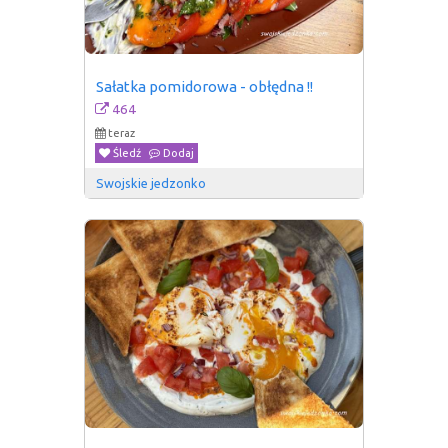
Sałatka pomidorowa - obłędna !!
464
teraz
Śledź
Dodaj
Swojskie jedzonko