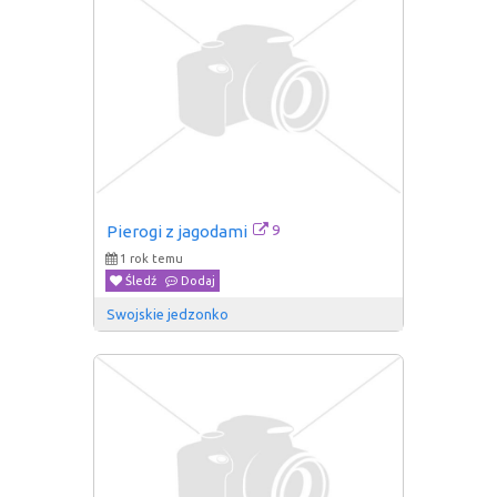
9
Pierogi z jagodami
1 rok temu
Śledź
Dodaj
Swojskie jedzonko