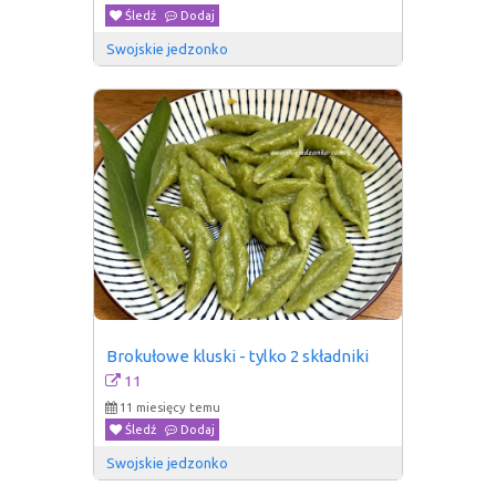
Śledź
Dodaj
Swojskie jedzonko
Brokułowe kluski - tylko 2 składniki
11
11 miesięcy temu
Śledź
Dodaj
Swojskie jedzonko