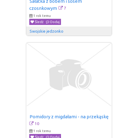
Sałatka z bobem i sosem 
7
czosnkowym
1 rok temu
Śledź
Dodaj
Swojskie jedzonko
Pomidory z migdałami - na przekąskę
10
1 rok temu
Śledź
Dodaj