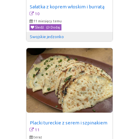
Sałatka z koprem włoskim i burratą
10
11 miesięcy temu
Śledź
Dodaj
Swojskie jedzonko
Placki tureckie z serem i szpinakiem
11
teraz