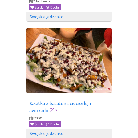
2 lat temu
Śledź
Dodaj
Swojskie jedzonko
Sałatka z batatem, cieciorką i 
7
awokado
teraz
Śledź
Dodaj
Swojskie jedzonko