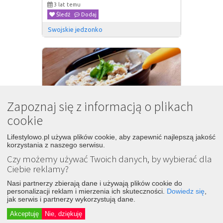
3 lat temu
Śledź
Dodaj
Swojskie jedzonko
Zapoznaj się z informacją o plikach
cookie
Lifestylowo.pl używa plików cookie, aby zapewnić najlepszą jakość
korzystania z naszego serwisu.
Czy możemy używać Twoich danych, by wybierać dla
Ciebie reklamy?
Smalec z fasoli, szybki przepis na 
Nasi partnerzy zbierają dane i używają plików cookie do
85
kanapki
personalizacji reklam i mierzenia ich skuteczności.
Dowiedz się
,
3 lat temu
jak serwis i partnerzy wykorzystują dane.
Śledź
Dodaj
Akceptuję
Nie, dziękuję
Swojskie jedzonko