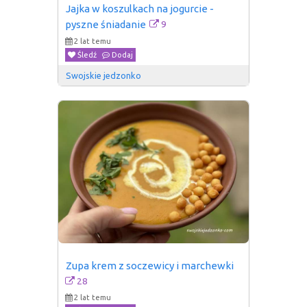
Jajka w koszulkach na jogurcie - 
9
pyszne śniadanie
2 lat temu
Śledź
Dodaj
Swojskie jedzonko
Zupa krem z soczewicy i marchewki
28
2 lat temu