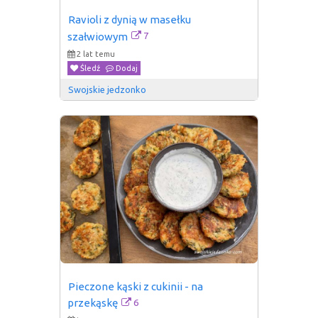
Ravioli z dynią w masełku 
7
szałwiowym
2 lat temu
Śledź
Dodaj
Swojskie jedzonko
Pieczone kąski z cukinii - na 
6
przekąskę