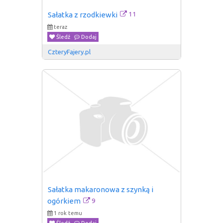
11
Sałatka z rzodkiewki
teraz
Śledź
Dodaj
CzteryFajery.pl
Sałatka makaronowa z szynką i 
9
ogórkiem
1 rok temu