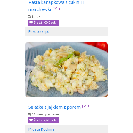
Pasta kanapkowa z cukinii i 
8
marchewki
teraz
Śledź
Dodaj
Przepiski.pl
7
Sałatka z jajkiem z porem
11 miesięcy temu
Śledź
Dodaj
Prosta Kuchnia