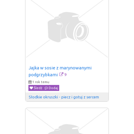
Jajka w sosie z marynowanymi 
9
podgrzybkami
1 rok temu
Śledź
Dodaj
Słodkie okruszki - piecz i gotuj z sercem