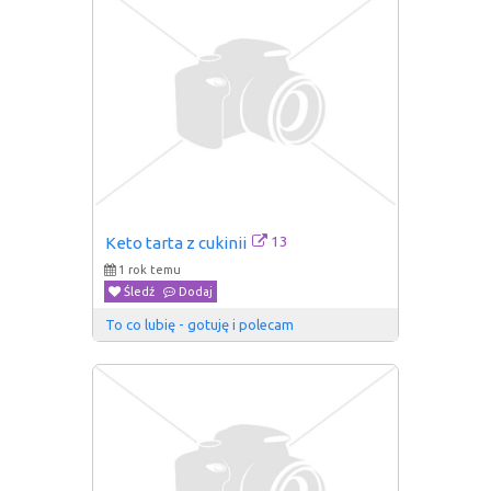
13
Keto tarta z cukinii
1 rok temu
Śledź
Dodaj
To co lubię - gotuję i polecam