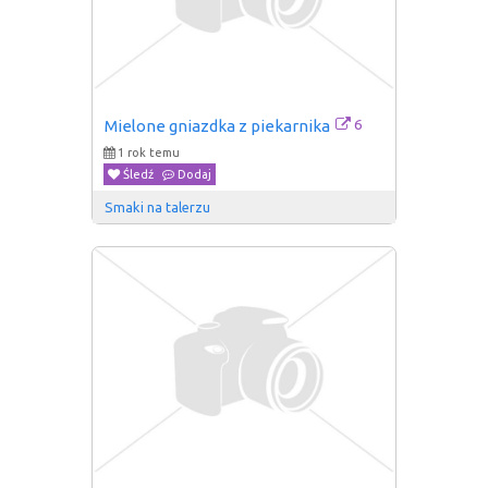
6
Mielone gniazdka z piekarnika
1 rok temu
Śledź
Dodaj
Smaki na talerzu