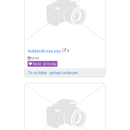
6
Kotleciki szu szu
teraz
Śledź
Dodaj
To co lubię - gotuję i polecam