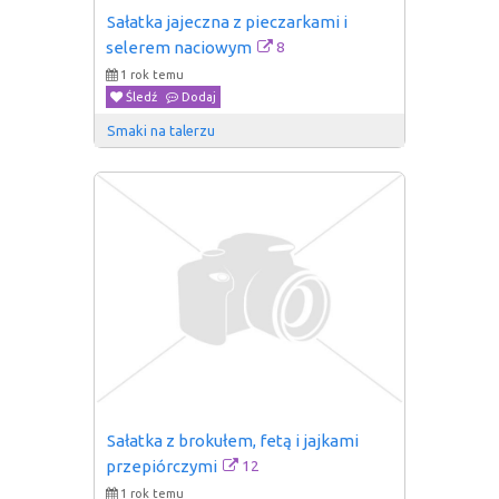
Sałatka jajeczna z pieczarkami i 
8
selerem naciowym
1 rok temu
Śledź
Dodaj
Smaki na talerzu
Sałatka z brokułem, fetą i jajkami 
12
przepiórczymi
1 rok temu