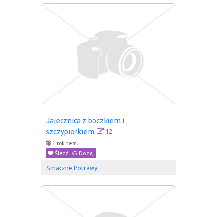
Jajecznica z boczkiem i 
12
szczypiorkiem
1 rok temu
Śledź
Dodaj
Smaczne Potrawy