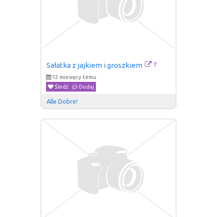
7
Sałatka z jajkiem i groszkiem
12 miesięcy temu
Śledź
Dodaj
Alle Dobre!