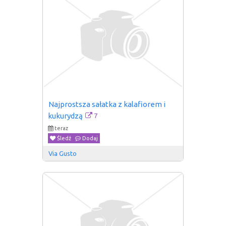
Najprostsza sałatka z kalafiorem i 
7
kukurydzą
teraz
Śledź
Dodaj
Via Gusto