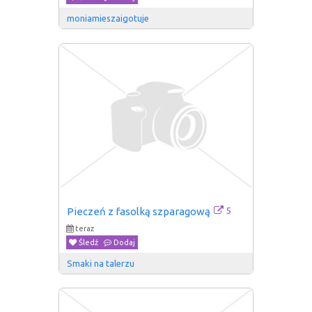
moniamieszaigotuje
5
Pieczeń z fasolką szparagową
teraz
Śledź
Dodaj
Smaki na talerzu