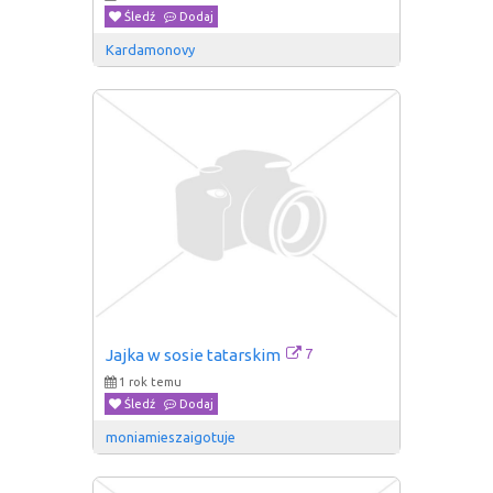
Śledź
Dodaj
Kardamonovy
7
Jajka w sosie tatarskim
1 rok temu
Śledź
Dodaj
moniamieszaigotuje