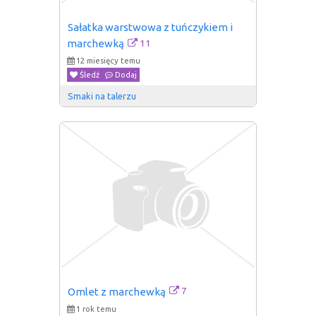
Sałatka warstwowa z tuńczykiem i 
11
marchewką
12 miesięcy temu
Śledź
Dodaj
Smaki na talerzu
7
Omlet z marchewką
1 rok temu