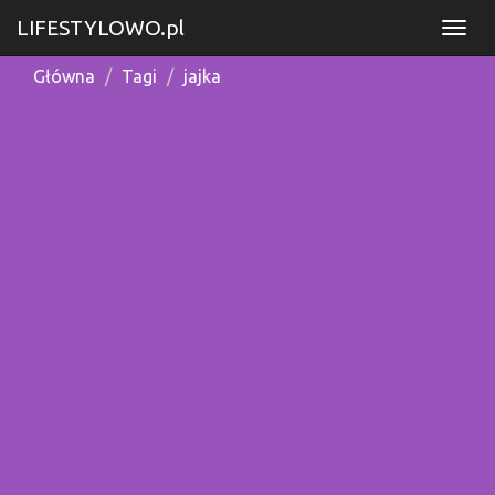
LIFESTYLOWO.pl
Główna
Tagi
jajka