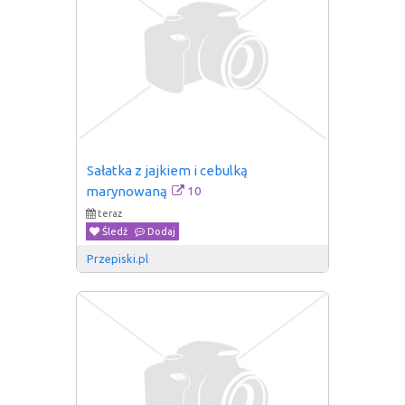
Sałatka z jajkiem i cebulką 
10
marynowaną
teraz
Śledź
Dodaj
Przepiski.pl