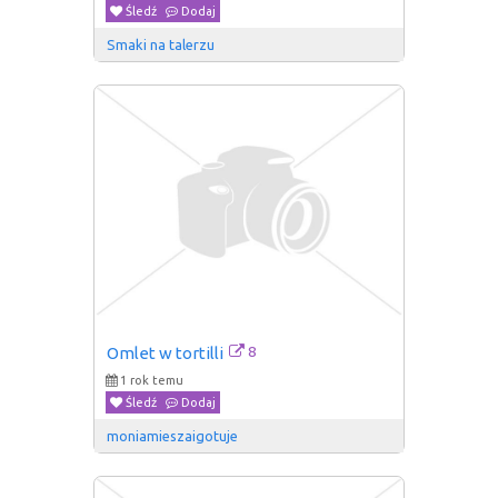
Śledź
Dodaj
Smaki na talerzu
8
Omlet w tortilli
1 rok temu
Śledź
Dodaj
moniamieszaigotuje