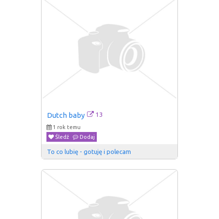
13
Dutch baby
1 rok temu
Śledź
Dodaj
To co lubię - gotuję i polecam