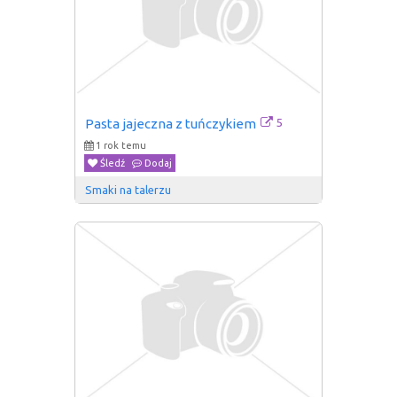
5
Pasta jajeczna z tuńczykiem
1 rok temu
Śledź
Dodaj
Smaki na talerzu