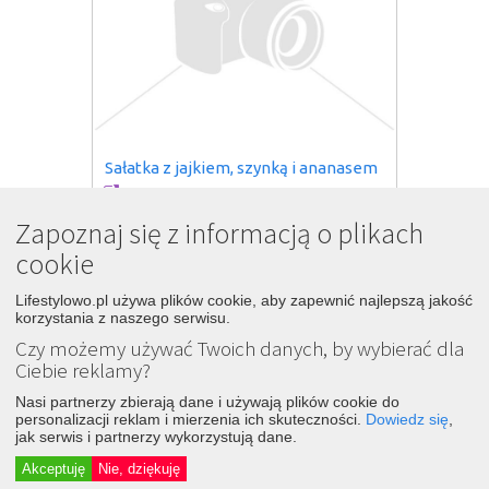
Sałatka z jajkiem, szynką i ananasem
5
1 rok temu
Zapoznaj się z informacją o plikach
Śledź
Dodaj
cookie
Przepiski.pl
Lifestylowo.pl używa plików cookie, aby zapewnić najlepszą jakość
korzystania z naszego serwisu.
Czy możemy używać Twoich danych, by wybierać dla
Ciebie reklamy?
Nasi partnerzy zbierają dane i używają plików cookie do
personalizacji reklam i mierzenia ich skuteczności.
Dowiedz się
,
jak serwis i partnerzy wykorzystują dane.
Akceptuję
Nie, dziękuję