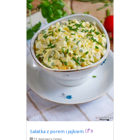
8
Sałatka z porem i jajkiem
11 miesięcy temu