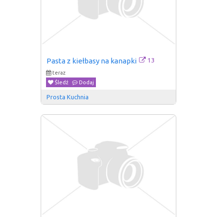
13
Pasta z kiełbasy na kanapki
teraz
Śledź
Dodaj
Prosta Kuchnia