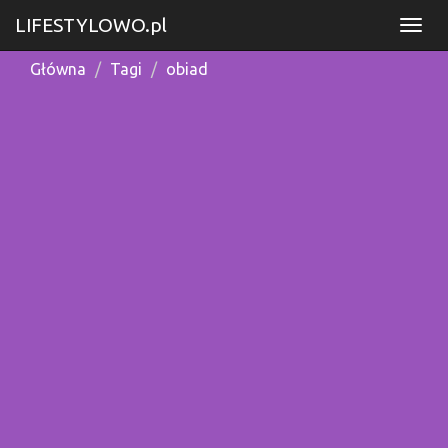
LIFESTYLOWO.pl
Główna
Tagi
obiad