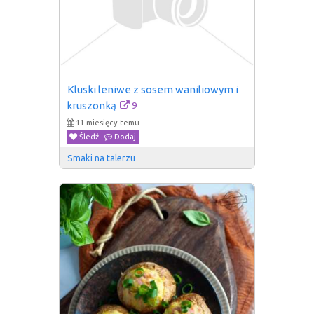
Kluski leniwe z sosem waniliowym i 
9
kruszonką
11 miesięcy temu
Śledź
Dodaj
Smaki na talerzu