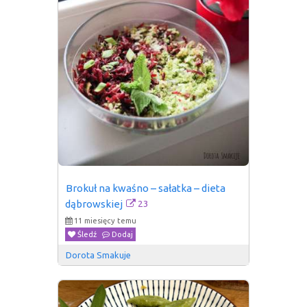
Brokuł na kwaśno – sałatka – dieta 
23
dąbrowskiej
11 miesięcy temu
Śledź
Dodaj
Dorota Smakuje