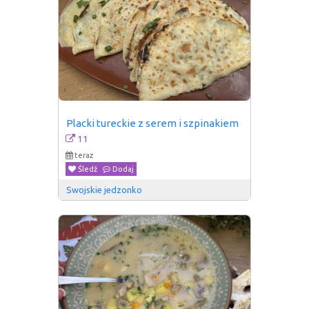
Placki tureckie z serem i szpinakiem
11
teraz
Śledź
Dodaj
Swojskie jedzonko