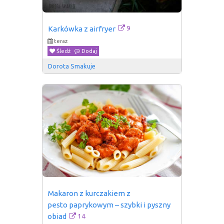
9
Karkówka z airfryer
teraz
Śledź
Dodaj
Dorota Smakuje
Makaron z kurczakiem z 
pesto paprykowym – szybki i pyszny 
14
obiad