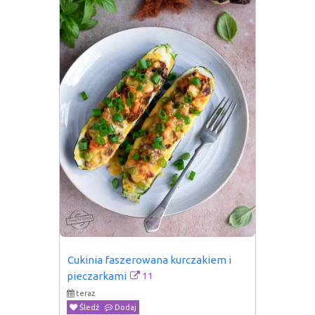
Cukinia faszerowana kurczakiem i 
11
pieczarkami
teraz
Śledź
Dodaj