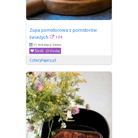
Zupa pomidorowa z pomidorów 
104
świeżych
11 miesięcy temu
Śledź
Dodaj
CzteryFajery.pl