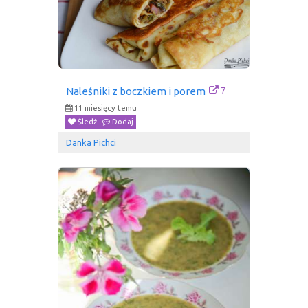
7
Naleśniki z boczkiem i porem
11 miesięcy temu
Śledź
Dodaj
Danka Pichci