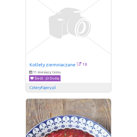
18
Kotlety ziemniaczane
11 miesięcy temu
Śledź
Dodaj
CzteryFajery.pl