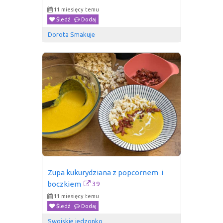
11 miesięcy temu
Śledź
Dodaj
Dorota Smakuje
Zupa kukurydziana z popcornem  i 
39
boczkiem
11 miesięcy temu
Śledź
Dodaj
Swojskie jedzonko