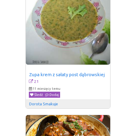
Zupa krem z sałaty post dąbrowskiej
21
11 miesięcy temu
Śledź
Dodaj
Dorota Smakuje