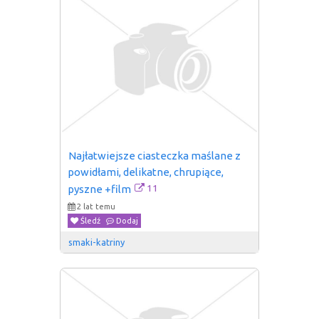
Najłatwiejsze ciasteczka maślane z 
powidłami, delikatne, chrupiące, 
11
pyszne +film
2 lat temu
Śledź
Dodaj
smaki-katriny