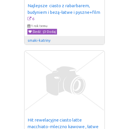
Najlepsze  ciasto z rabarbarem, 
budyniem i bezą-łatwe i pyszne+film
6
1 rok temu
Śledź
Dodaj
smaki-katriny
Hit rewelacyjne ciasto latte 
macchiato-mleczno kawowe , łatwe  