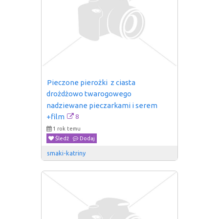
Pieczone pierożki  z ciasta 
drożdżowo twarogowego  
nadziewane pieczarkami i serem 
8
+film
1 rok temu
Śledź
Dodaj
smaki-katriny