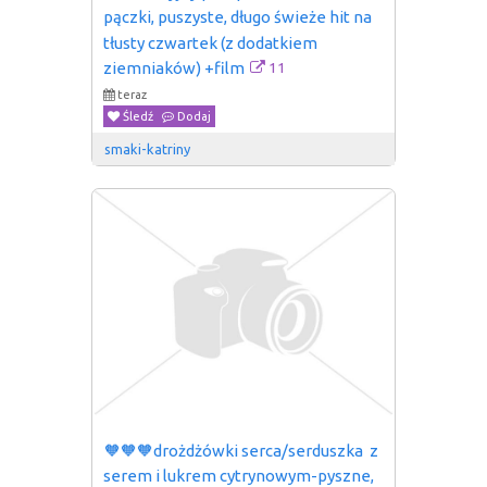
pączki, puszyste, długo świeże hit na 
tłusty czwartek (z dodatkiem 
11
ziemniaków) +film
teraz
Śledź
Dodaj
smaki-katriny
🧡🧡🧡drożdżówki serca/serduszka  z 
serem i lukrem cytrynowym-pyszne, 