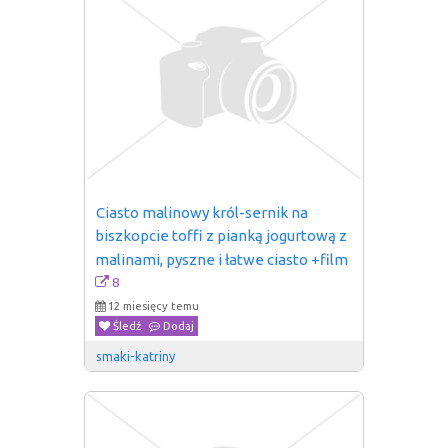
Ciasto malinowy król-sernik na 
biszkopcie toffi z pianką jogurtową z 
malinami, pyszne i łatwe ciasto +film
8
12 miesięcy temu
Śledź
Dodaj
smaki-katriny