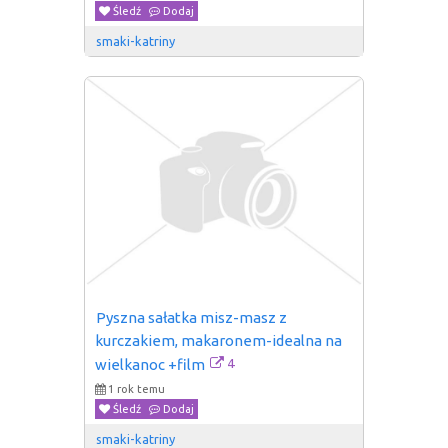
Śledź
Dodaj
smaki-katriny
Pyszna sałatka misz-masz z 
kurczakiem, makaronem-idealna na 
4
wielkanoc +film
1 rok temu
Śledź
Dodaj
smaki-katriny