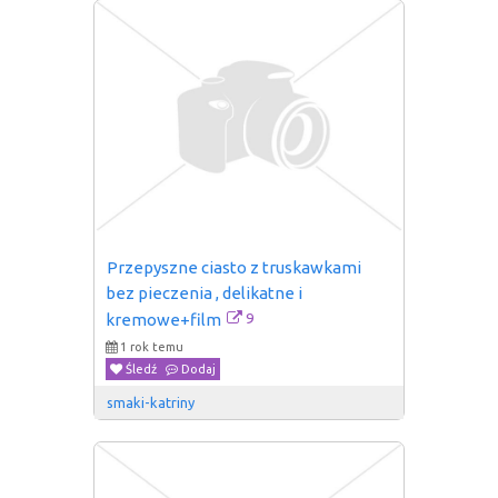
Przepyszne ciasto z truskawkami 
bez pieczenia , delikatne i 
9
kremowe+film
1 rok temu
Śledź
Dodaj
smaki-katriny