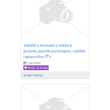
Wafelki z kremem z mleka w 
proszku, pyszne pischingery , szybkie 
6
i łatwe+film
1 rok temu
Śledź
Dodaj
smaki-katriny