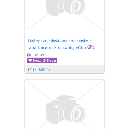
Najlepsze, błyskawiczne ciasto z 
6
rabarbarem i kruszonką +film
1 rok temu
Śledź
Dodaj
smaki-katriny