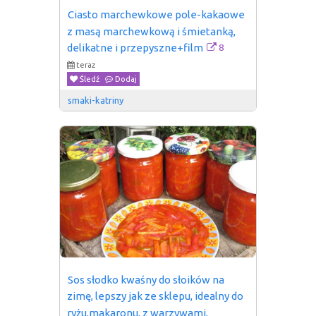
Ciasto marchewkowe pole-kakaowe 
z masą marchewkową i śmietanką, 
8
delikatne i przepyszne+film
teraz
Śledź
Dodaj
smaki-katriny
Sos słodko kwaśny do słoików na 
zimę, lepszy jak ze sklepu, idealny do 
ryżu,makaronu, z warzywami, 