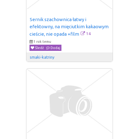
Sernik szachownica łatwy i 
efektowny, na mięciutkim kakaowym 
14
cieście, nie opada +film
1 rok temu
Śledź
Dodaj
smaki-katriny