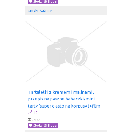
Śledź
Dodaj
smaki-katriny
Tartaletki z kremem i malinami , 
przepis na pyszne babeczki/mini 
tarty (super ciasto na korpusy )+film
12
teraz
Śledź
Dodaj