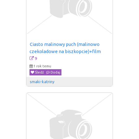
Ciasto malinowy puch (malinowo 
czekoladowe na biszkopcie)+film
9
1 rok temu
Śledź
Dodaj
smaki-katriny