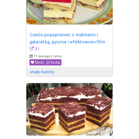
Ciasto popapraniec z malinami i 
galaretką, pyszne i efektowne+film
31
11 miesięcy temu
Śledź
Dodaj
smaki-katriny