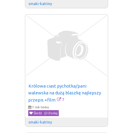
smaki-katriny
Królowa ciast pychotka/pani 
walewska na dużą blaszkę najlepszy 
7
przepis +film
1 rok temu
Śledź
Dodaj
smaki-katriny