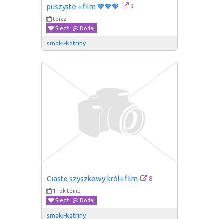
9
puszyste +film 🧡🧡🧡
teraz
Śledź
Dodaj
smaki-katriny
8
Ciasto szyszkowy król+film
1 rok temu
Śledź
Dodaj
smaki-katriny