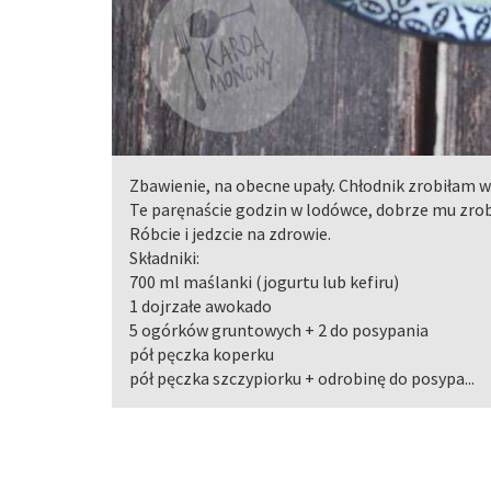
Zbawienie, na obecne upały. Chłodnik zrobiłam 
Te paręnaście godzin w lodówce, dobrze mu zrob
Róbcie i jedzcie na zdrowie.
Składniki:
700 ml maślanki (jogurtu lub kefiru)
1 dojrzałe awokado
5 ogórków gruntowych + 2 do posypania
pół pęczka koperku
pół pęczka szczypiorku + odrobinę do posypa...