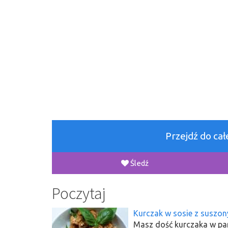
Przejdź do ca
Śledź
Poczytaj
Kurczak w sosie z suszo
Masz dość kurczaka w pan