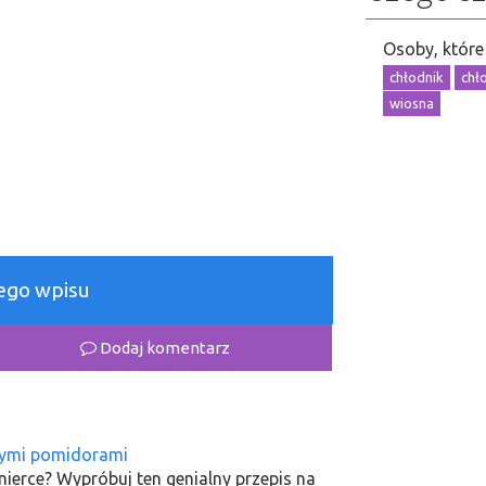
Osoby, które 
chłodnik
chł
wiosna
łego wpisu
Dodaj komentarz
nymi pomidorami
ierce? Wypróbuj ten genialny przepis na