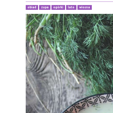
obiad
zupa
ogórki
lato
wiosna