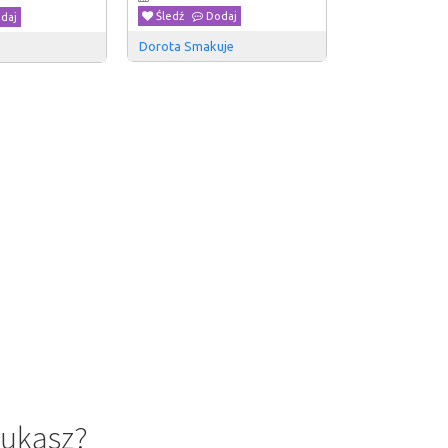
Śledź
Dodaj
daj
Dorota Smakuje
y
zukasz?