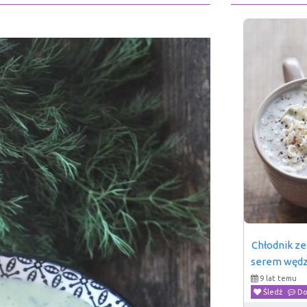
Chłodnik ze
serem węd
9 lat temu
Śledź
Do