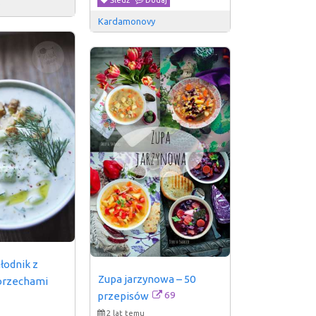
y
Kardamonovy
łodnik z 
Zupa jarzynowa – 50 
 orzechami
69
przepisów
2 lat temu