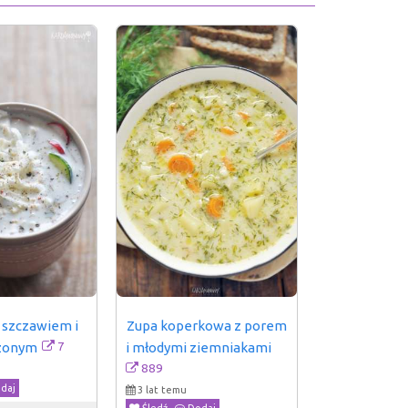
 szczawiem i 
Zupa koperkowa z porem 
7
zonym
i młodymi ziemniakami
889
daj
3 lat temu
Śledź
Dodaj