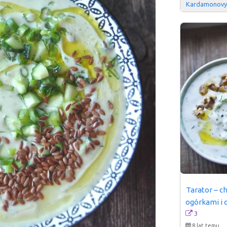
Kardamonov
Tarator – ch
ogórkami i
3
8 lat temu