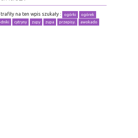
trafiły na ten wpis szukały :
ogórki
ogórek
odniki
cytryny
zupy
zupa
przepisy.
awokado