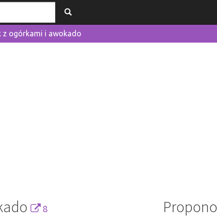
k z ogórkami i awokado
okado
Propono
8