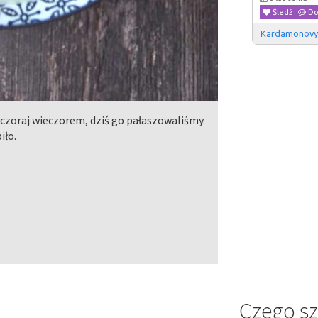
Śledź
Do
Kardamonov
wczoraj wieczorem, dziś go pałaszowaliśmy.
iło.
Czego s