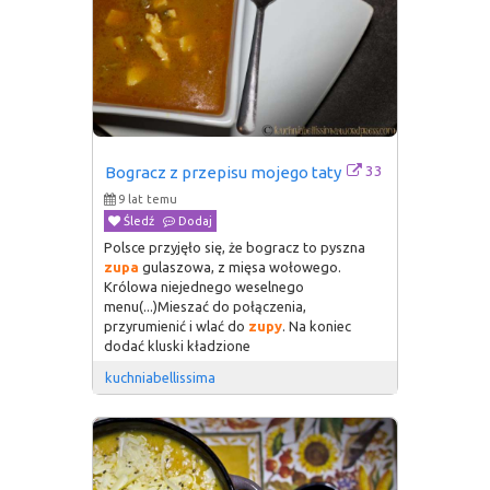
33
Bogracz z przepisu mojego taty
9 lat temu
Śledź
Dodaj
Polsce przyjęło się, że bogracz to pyszna
zupa
gulaszowa, z mięsa wołowego.
Królowa niejednego weselnego
menu(...)Mieszać do połączenia,
przyrumienić i wlać do
zupy
. Na koniec
dodać kluski kładzione
kuchniabellissima