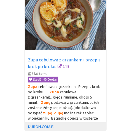
Zupa cebulowa z grzankami. przepis 
219
krok po kroku.
8 lat temu
Śledź
Dodaj
Zupa
cebulowa z grzankami. Przepis krok
po kroku.
Zupa
cebulowa
z grzankami(...)będą rumiane, około 5
minut.
Zupę
podawaj z grzankami. Jeżeli
zostanie żółty ser, można(...)dodatkowo
posypać
zupę
.
Zupę
można też zapiec
w piekarniku. Bagietkę opiecz w tosterze
KURON.COM.PL