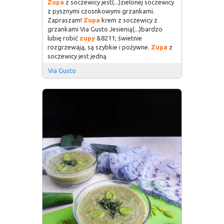
Zupa
z soczewicy jest(...)zielonej soczewicy
z pysznymi czosnkowymi grzankami.
Zapraszam!
Zupa
krem z soczewicy z
grzankami Via Gusto Jesienią(...)bardzo
lubię robić
zupy
&8211; świetnie
rozgrzewają, są szybkie i pożywne.
Zupa
z
soczewicy jest jedną
Via Gusto