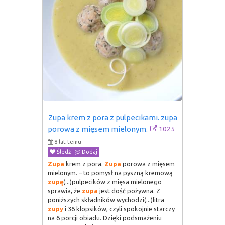
Zupa krem z pora z pulpecikami. zupa 
1025
porowa z mięsem mielonym.
8 lat temu
Śledź
Dodaj
Zupa
krem z pora.
Zupa
porowa z mięsem
mielonym. – to pomysł na pyszną kremową
zupę
(...)pulpecików z mięsa mielonego
sprawia, że
zupa
jest dość pożywna. Z
poniższych składników wychodzi(...)litra
zupy
i 36 klopsików, czyli spokojnie starczy
na 6 porcji obiadu. Dzięki podsmażeniu