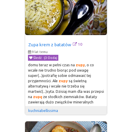
10
Zupa krem z batatów
9 lat temu
Śledź
Dodaj
domu teraz w pełni czas na
zupy
, o co
wcale nie trudno biorąc pod uwagę
super(...)potrafię sobie odmawaić tej
przyjemności. Ale
zupy
są świetną
alternatywą i wcale nie trzeba się
martwić(...)syta. Dzisiaj mam dla was przepsi
na
zupę
ze słodkich ziemniaków. Bataty
zawierają dużo związków mineralnych
kuchniabellissima