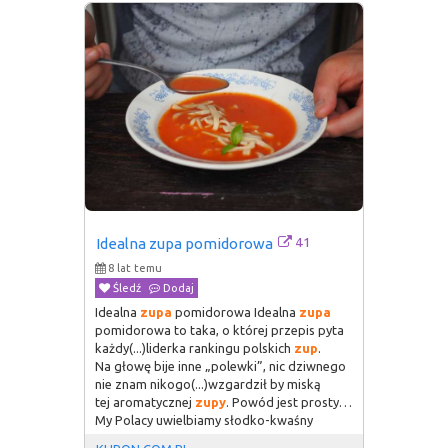
41
Idealna zupa pomidorowa
8 lat temu
Śledź
Dodaj
Idealna
zupa
pomidorowa Idealna
zupa
pomidorowa to taka, o której przepis pyta
każdy(...)liderka rankingu polskich
zup
.
Na głowę bije inne „polewki”, nic dziwnego
nie znam nikogo(...)wzgardził by miską
tej aromatycznej
zupy
. Powód jest prosty…
My Polacy uwielbiamy słodko-kwaśny