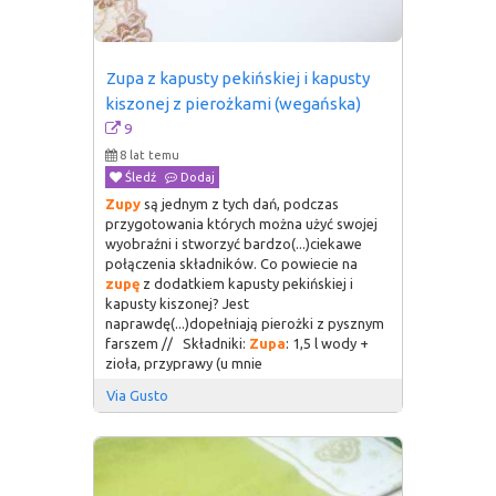
Zupa z kapusty pekińskiej i kapusty 
kiszonej z pierożkami (wegańska)
9
8 lat temu
Śledź
Dodaj
Zupy
są jednym z tych dań, podczas
przygotowania których można użyć swojej
wyobraźni i stworzyć bardzo(...)ciekawe
połączenia składników. Co powiecie na
zupę
z dodatkiem kapusty pekińskiej i
kapusty kiszonej? Jest
naprawdę(...)dopełniają pierożki z pysznym
farszem // Składniki:
Zupa
: 1,5 l wody +
zioła, przyprawy (u mnie
Via Gusto