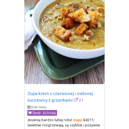
Zupa krem z czerwonej i zielonej 
21
soczewicy z grzankami
8 lat temu
Śledź
Dodaj
Jesienią bardzo lubię robić
zupy
&8211;
świetnie rozgrzewają, są szybkie i pożywne.