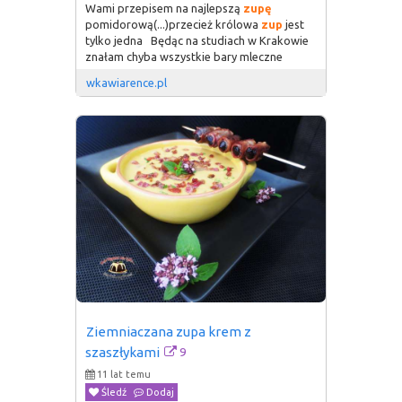
Wami przepisem na najlepszą
zupę
pomidorową(...)przecież królowa
zup
jest
tylko jedna Będąc na studiach w Krakowie
znałam chyba wszystkie bary mleczne
wkawiarence.pl
Ziemniaczana zupa krem z 
9
szaszłykami
11 lat temu
Śledź
Dodaj