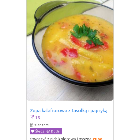
Zupa kalafiorowa z fasolką i papryką
15
9 lat temu
Śledź
Dodaj
stworzyć z nich kolorową i pyszną
zupę
.