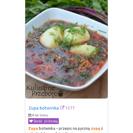
1277
Zupa botwinka
8 lat temu
Śledź
Dodaj
Zupa
botwinka – przepis na pyszną
zupę
z