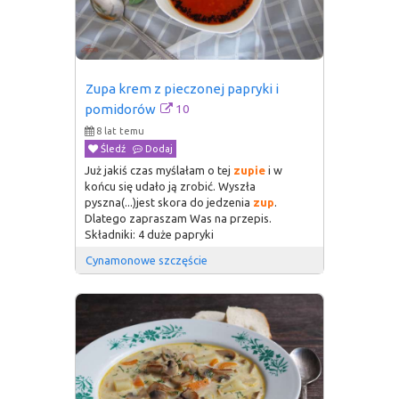
Zupa krem z pieczonej papryki i 
10
pomidorów
8 lat temu
Śledź
Dodaj
Już jakiś czas myślałam o tej
zupie
i w
końcu się udało ją zrobić. Wyszła
pyszna(...)jest skora do jedzenia
zup
.
Dlatego zapraszam Was na przepis.
Składniki: 4 duże papryki
Cynamonowe szczęście