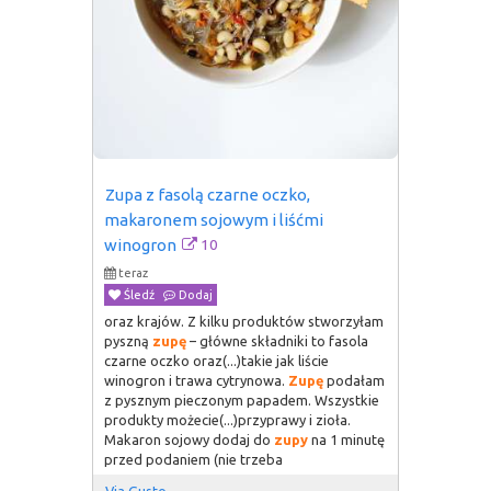
Zupa z fasolą czarne oczko, 
makaronem sojowym i liśćmi 
10
winogron
teraz
Śledź
Dodaj
oraz krajów. Z kilku produktów stworzyłam
pyszną
zupę
– główne składniki to fasola
czarne oczko oraz(...)takie jak liście
winogron i trawa cytrynowa.
Zupę
podałam
z pysznym pieczonym papadem. Wszystkie
produkty możecie(...)przyprawy i zioła.
Makaron sojowy dodaj do
zupy
na 1 minutę
przed podaniem (nie trzeba
Via Gusto