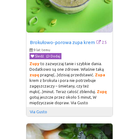
25
Brokułowo-porowa zupa krem
9 lat temu
Śledź
Dodaj
Zupy
to zazwyczaj tanie i szybkie dania.
Dodatkowo są one zdrowe. Właśnie taką
zupę
pragnę(...)dzisiaj przedstawić.
Zupa
krem z brokuła i pora nie potrzebuje
zagęszczaczy – śmietany, czy też
mąki(...)minut. Teraz całość zblenduj.
Zupę
gotuj jeszcze przez około 5 minut, W
międzyczasie dopraw. Via Gusto
Via Gusto