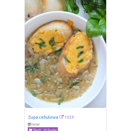
1223
Zupa cebulowa
teraz
Śledź
Dodaj