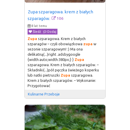
Zupa szparagowa. krem z białych 
106
szparagów.
8 lat temu
Śledź
Dodaj
Zupa
szparagowa. Krem z białych
szparagów – czyli obowiązkowa
zupa
w
sezonie szparagowym! :) Ma ona
delikatną(...)right .adsbygoogle
{width:auto;width:380px;} }
Zupa
szparagowa. Krem z białych szparagów. –
Składniki(...)pół pęczka świeżego koperku
lub natki pietruszki
Zupa
szparagowa.
Krem z białych szparagów. – Wykonanie:
Przygotować
Kulinarne Przeboje