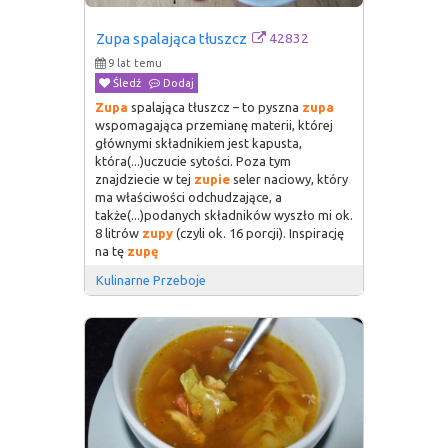
42832
Zupa spalająca tłuszcz
9 lat temu
Śledź
Dodaj
Zupa
spalająca tłuszcz – to pyszna
zupa
wspomagająca przemianę materii, której
głównymi składnikiem jest kapusta,
która(...)uczucie sytości. Poza tym
znajdziecie w tej
zupie
seler naciowy, który
ma właściwości odchudzające, a
także(...)podanych składników wyszło mi ok.
8 litrów
zupy
(czyli ok. 16 porcji). Inspirację
na tę
zupę
Kulinarne Przeboje