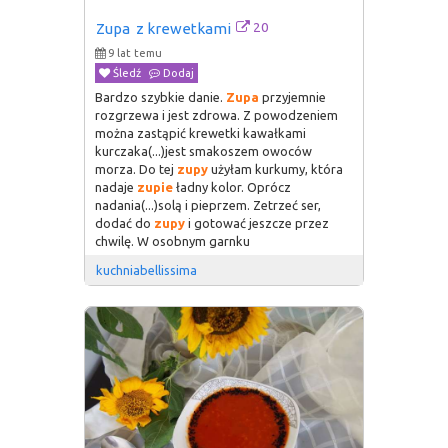
20
Zupa  z krewetkami
9 lat temu
Śledź
Dodaj
Bardzo szybkie danie.
Zupa
przyjemnie
rozgrzewa i jest zdrowa. Z powodzeniem
można zastąpić krewetki kawałkami
kurczaka(...)jest smakoszem owoców
morza. Do tej
zupy
użyłam kurkumy, która
nadaje
zupie
ładny kolor. Oprócz
nadania(...)solą i pieprzem. Zetrzeć ser,
dodać do
zupy
i gotować jeszcze przez
chwilę. W osobnym garnku
kuchniabellissima