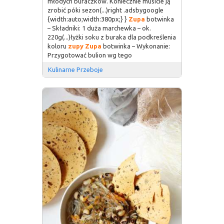
młodych buraczków. Koniecznie musicie ją
zrobić póki sezon(...)right .adsbygoogle
{width:auto;width:380px;} }
Zupa
botwinka
– Składniki: 1 duża marchewka – ok.
220g(...)łyżki soku z buraka dla podkreślenia
koloru
zupy
Zupa
botwinka – Wykonanie:
Przygotować bulion wg tego
Kulinarne Przeboje