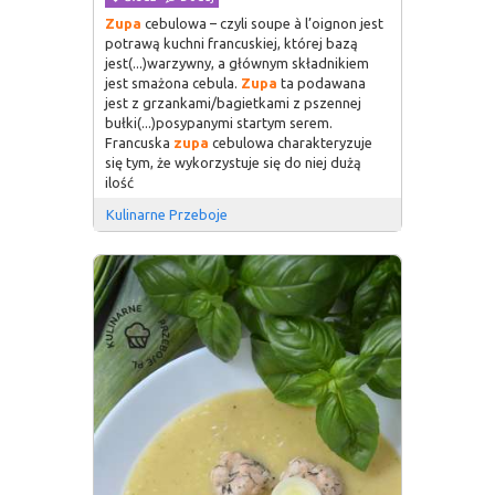
Zupa
cebulowa – czyli soupe à l’oignon jest
potrawą kuchni francuskiej, której bazą
jest(...)warzywny, a głównym składnikiem
jest smażona cebula.
Zupa
ta podawana
jest z grzankami/bagietkami z pszennej
bułki(...)posypanymi startym serem.
Francuska
zupa
cebulowa charakteryzuje
się tym, że wykorzystuje się do niej dużą
ilość
Kulinarne Przeboje