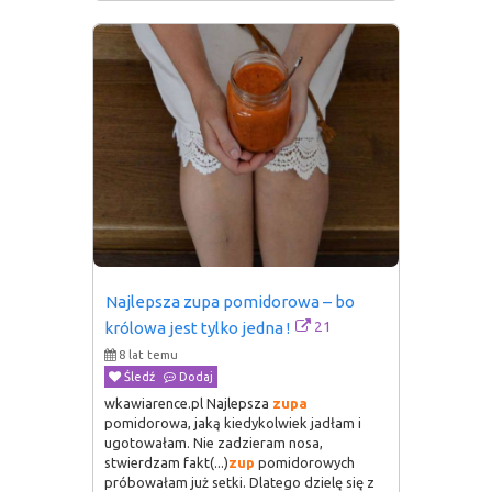
Najlepsza zupa pomidorowa – bo 
21
królowa jest tylko jedna !
8 lat temu
Śledź
Dodaj
wkawiarence.pl Najlepsza
zupa
pomidorowa, jaką kiedykolwiek jadłam i
ugotowałam. Nie zadzieram nosa,
stwierdzam fakt(...)
zup
pomidorowych
próbowałam już setki. Dlatego dzielę się z