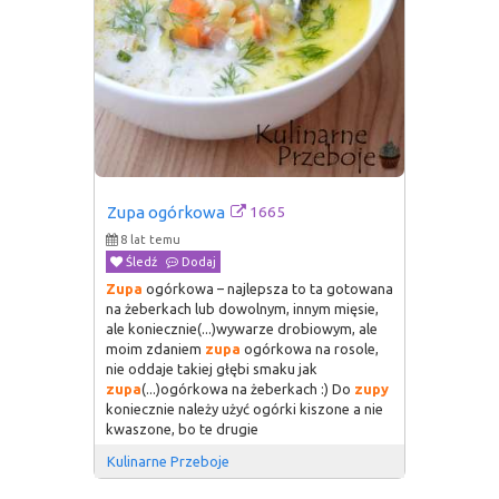
1665
Zupa ogórkowa
8 lat temu
Śledź
Dodaj
Zupa
ogórkowa – najlepsza to ta gotowana
na żeberkach lub dowolnym, innym mięsie,
ale koniecznie(...)wywarze drobiowym, ale
moim zdaniem
zupa
ogórkowa na rosole,
nie oddaje takiej głębi smaku jak
zupa
(...)ogórkowa na żeberkach :) Do
zupy
koniecznie należy użyć ogórki kiszone a nie
kwaszone, bo te drugie
Kulinarne Przeboje