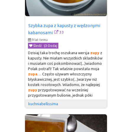
Szybka zupa z kapusty z wędzonymi 
33
kabanosami
9 lat temu
Śledź
Dodaj
Dzisiaj taka trochę oszukana wersja
zupy
z
kapusty. Nie miałam wszystkich składników
i musiałam coś pokombinować(...)wiadomo
Polak potrafi! Tak właśnie powstała moja
zupa
… Często używam włoszczyzny
błyskawicznej, jest szybko(...)warzyw niż
kostek rosołowych. Wiadomo, że najlepiej
zupy
przygotowywać na wcześniej
przygotowanym bulionie, jednak póki
kuchniabellissima