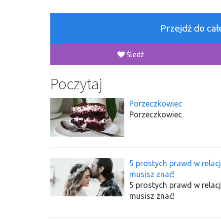
Przejdź do ca
Śledź
Poczytaj
Porzeczkowiec
Porzeczkowiec
5 prostych prawd w relac
musisz znać!
5 prostych prawd w relac
musisz znać!