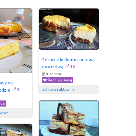
Sernik z kulkami i polewą 
36
morelową
8 lat temu
Śledź
Dodaj
owy na 
zdrowo i aktywnie 
9
odzie
daj
wnie 