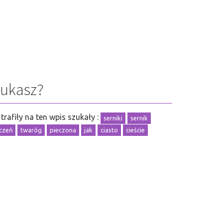
zukasz?
trafiły na ten wpis szukały :
serniki
sernik
czeń
twaróg
pieczona
jak
ciasto
cieście