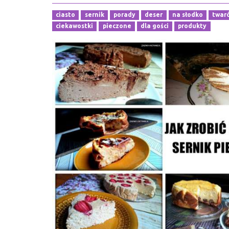
ciasto
sernik
porady
deser
na słodko
twar
ciekawostki
pieczone
dla gości
produkty