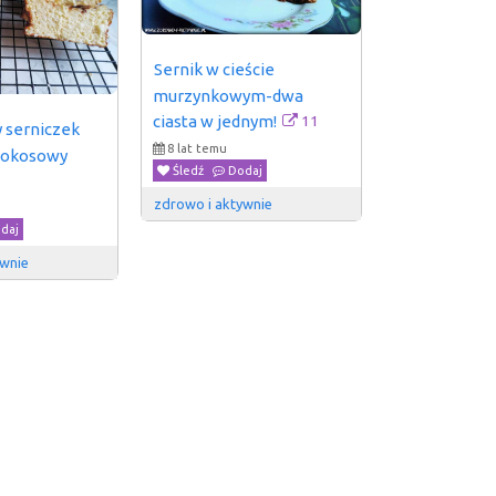
Sernik w cieście 
murzynkowym-dwa 
11
ciasta w jednym!
serniczek 
8 lat temu
kokosowy
Śledź
Dodaj
zdrowo i aktywnie 
daj
wnie 