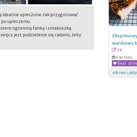
dą idealnie upieczone.Jak przygotować
ć po upieczeniu.
jestem ogromną fanką i smakoszką
ręcz jest podzielenie się radami, żeby
Ekspresowy 
waniliowo 
16
6 lat temu
Śledź
Do
zdrowo i akty