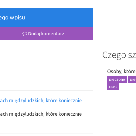
łego wpisu
Dodaj komentarz
Czego s
Osoby, które 
pieczone
pie
ciast
jach międzyludzkich, które koniecznie
jach międzyludzkich, które koniecznie