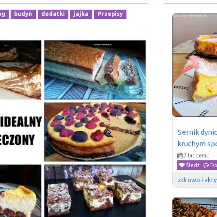
óg
budyń
dodatki
jajka
Przepisy
Sernik dyni
kruchym sp
7 lat temu
Śledź
Do
zdrowo i akty