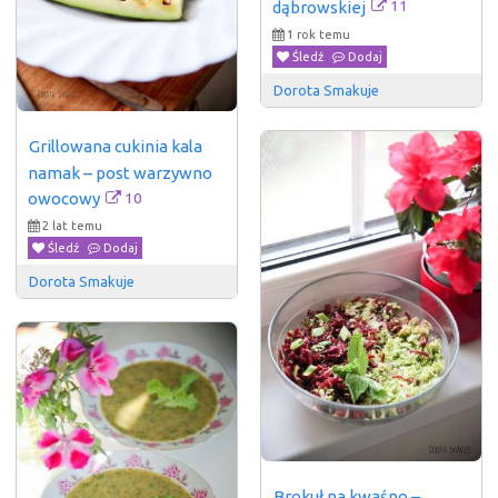
11
dąbrowskiej
1 rok temu
Śledź
Dodaj
Dorota Smakuje
Grillowana cukinia kala 
namak – post warzywno 
10
owocowy
2 lat temu
Śledź
Dodaj
Dorota Smakuje
Brokuł na kwaśno – 