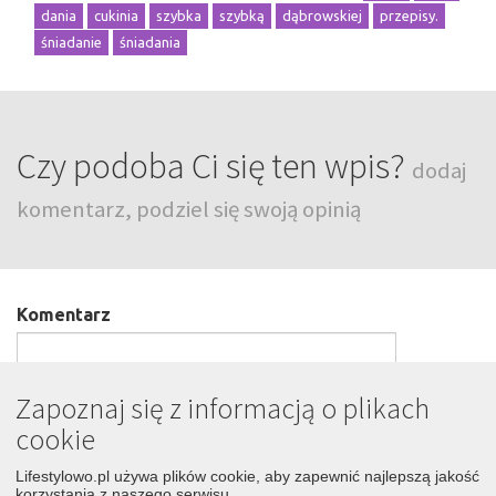
dania
cukinia
szybka
szybką
dąbrowskiej
przepisy.
śniadanie
śniadania
Czy podoba Ci się ten wpis?
dodaj
komentarz, podziel się swoją opinią
Komentarz
Zapoznaj się z informacją o plikach
cookie
Podpis
Lifestylowo.pl używa plików cookie, aby zapewnić najlepszą jakość
korzystania z naszego serwisu.