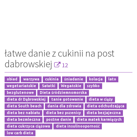
łatwe danie z cukinii na post
dabrowskiej
12
obiad
warzywa
cukinia
śniadanie
kolacja
lato
wegetariańskie
Sałatki
Wegańskie
szybko
bezglutenowe
Dieta śródziemnomorska
dieta dr Dąbrowskiej
tanie gotowanie
dieta w ciąży
dieta South beach
dania dla zdrowia
dieta odchudzająca
dieta bez nabiału
dieta bez pszenicy
dieta bezjajeczna
dieta bezmleczna
postne danie
dieta matek karmiących
dieta cukrzyca ciążowa
dieta insulinooporność
low carb dieta