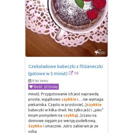
Czekoladowe babeczki z filiżaneczki 
16
(gotowe w 5 minut)
9 lat temu
Śledź
Dodaj
minut). Przygotowanie ich jest naprawdę
proste, wyjątkowo
szybkie
i… nie wymaga
piekarnika. Często w prostocie(...)
szybkie
babeczki w kilka chwil. Nic tylko jeść i „piec”
Innym pomysłem na
szybką
(...)czasu na
domowe sięgam po wersję pudełkową.
Szybko
i smacznie. Jutro zabieram je ze
sobą