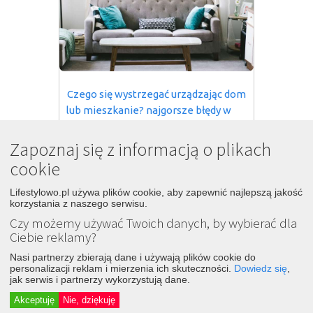
Czego się wystrzegać urządzając dom 
lub mieszkanie? najgorsze błędy w 
11
aranżacji wnętrz
Zapoznaj się z informacją o plikach
8 lat temu
Śledź
Dodaj
cookie
trzeba praktycznie codziennie przecierać -
Drzwi wewnętrze z
szybkami
-
Lifestylowo.pl używa plików cookie, aby zapewnić najlepszą jakość
potwierdzam, bardzo gromadzi się na nich
korzystania z naszego serwisu.
kurz(...)Kabina prysznicowa/wanna z
Czy możemy używać Twoich danych, by wybierać dla
hydromasażem - ciężko je umyć,
szybko
się
Ciebie reklamy?
psują - Kanapa ze skóry, szczególnie
jasnej(...)klei się do skóry,
szybko
się
Nasi partnerzy zbierają dane i używają plików cookie do
brudzi, barwi się od jeansów Jeśli chodzi o
personalizacji reklam i mierzenia ich skuteczności.
Dowiedz się
,
mnie
jak serwis i partnerzy wykorzystują dane.
moje IDEALIA
Akceptuję
Nie, dziękuję