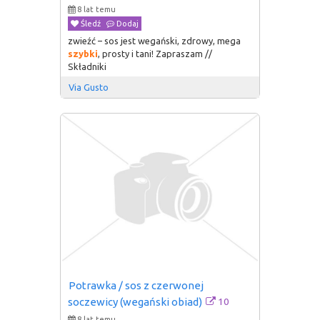
8 lat temu
Śledź
Dodaj
zwieźć – sos jest wegański, zdrowy, mega
szybki
, prosty i tani! Zapraszam //
Składniki
Via Gusto
Potrawka / sos z czerwonej 
10
soczewicy (wegański obiad)
8 lat temu