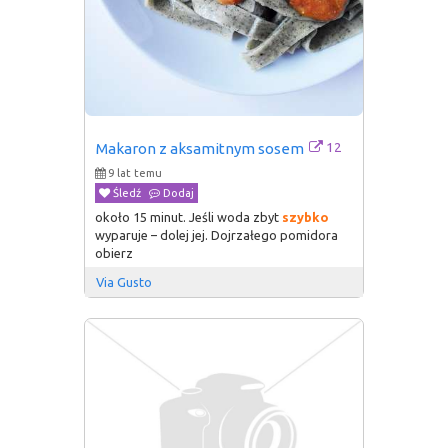
12
Makaron z aksamitnym sosem
9 lat temu
Śledź
Dodaj
około 15 minut. Jeśli woda zbyt
szybko
wyparuje – dolej jej. Dojrzałego pomidora
obierz
Via Gusto