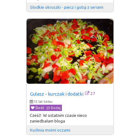
Słodkie okruszki - piecz i gotuj z sercem
27
Gulasz - kurczak i dodatki
12 lat temu
Śledź
Dodaj
Cześć! W ostatnim czasie nieco
zaniedbałam bloga
Kuchnia moimi oczami