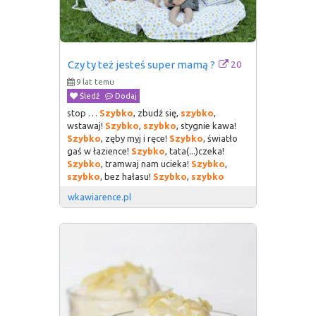
20
Czy ty też jesteś super mamą ?
9 lat temu
Śledź
Dodaj
stop …
Szybko
, zbudź się,
szybko
,
wstawaj!
Szybko
,
szybko
, stygnie kawa!
Szybko
, zęby myj i ręce!
Szybko
, światło
gaś w łazience!
Szybko
, tata(...)czeka!
Szybko
, tramwaj nam ucieka!
Szybko
,
szybko
, bez hałasu!
Szybko
,
szybko
wkawiarence.pl