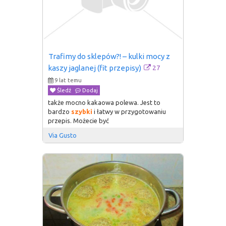
Trafimy do sklepów?! – kulki mocy z 
27
kaszy jaglanej (fit przepisy)
9 lat temu
Śledź
Dodaj
także mocno kakaowa polewa. Jest to
bardzo
szybki
i łatwy w przygotowaniu
przepis. Możecie być
Via Gusto