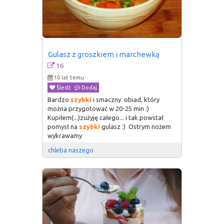
Gulasz z groszkiem i marchewką
16
10 lat temu
Śledź
Dodaj
Bardzo
szybki
i smaczny obiad, który
można przygotować w 20-25 min :)
Kupiłem(...)zużyję całego... i tak powstał
pomysł na
szybki
gulasz :) Ostrym nożem
wykrawamy
chleba naszego