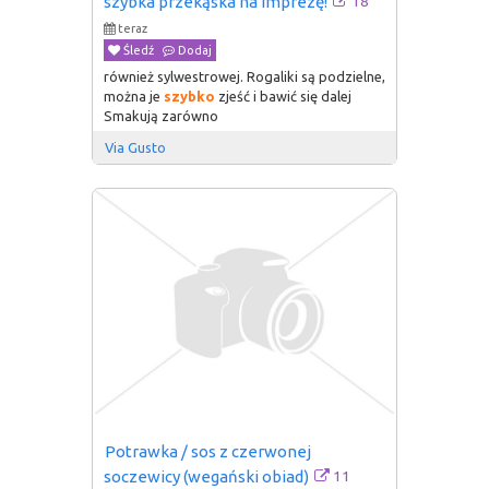
18
szybka przekąska na imprezę!
teraz
Śledź
Dodaj
również sylwestrowej. Rogaliki są podzielne,
można je
szybko
zjeść i bawić się dalej
Smakują zarówno
Via Gusto
Potrawka / sos z czerwonej 
11
soczewicy (wegański obiad)