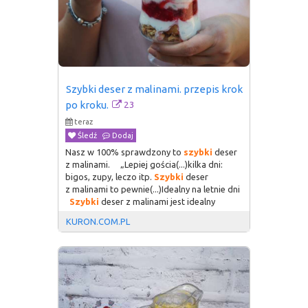
Szybki deser z malinami. przepis krok 
23
po kroku.
teraz
Śledź
Dodaj
Nasz w 100% sprawdzony to
szybki
deser
z malinami. „Lepiej gościa(...)kilka dni:
bigos, zupy, leczo itp.
Szybki
deser
z malinami to pewnie(...)Idealny na letnie dni
Szybki
deser z malinami jest idealny
KURON.COM.PL