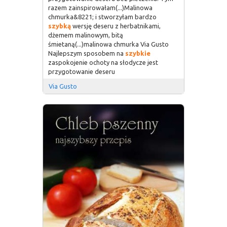
razem zainspirowałam(...)Malinowa
chmurka&8221; i stworzyłam bardzo
szybką
wersję deseru z herbatnikami,
dżemem malinowym, bitą
śmietaną(...)malinowa chmurka Via Gusto
Najlepszym sposobem na
szybkie
zaspokojenie ochoty na słodycze jest
przygotowanie deseru
Via Gusto