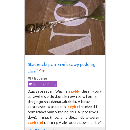
Studencki pomarańczowy pudding 
19
chia
9 lat temu
Śledź
Dodaj
Dziś zapraszam Was na
szybki
deser, który
sprawdzi się doskonale również w formie
drugiego śniadania(...)bakalii. A teraz
zapraszam Was na mój
szybki
studencki
pomarańczowy pudding chia. W prostocie
tkwi(...)minut (można na dłużej lub w wersji
szybkiej
pominąć – ale jogurt powinien być