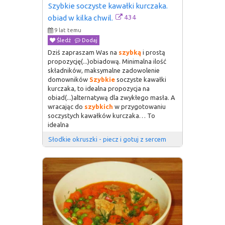
Szybkie soczyste kawałki kurczaka. 
434
obiad w kilka chwil.
9 lat temu
Śledź
Dodaj
Dziś zapraszam Was na
szybką
i prostą
propozycję(...)obiadową. Minimalna ilość
składników, maksymalne zadowolenie
domowników
Szybkie
soczyste kawałki
kurczaka, to idealna propozycja na
obiad(...)alternatywą dla zwykłego masła. A
wracając do
szybkich
w przygotowaniu
soczystych kawałków kurczaka… To
idealna
Słodkie okruszki - piecz i gotuj z sercem