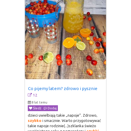
Co pijemy latem? zdrowo i pysznie
12
8 lat temu
Śledź
Dodaj
dzieci uwielbiają takie „napoje”. Zdrowo,
szybko
i smacznie. Warto przygotowywać
takie napoje rodzinie(...)szklanka świeżo
wyciśniętego soku z pomarańczy i
szybki
,