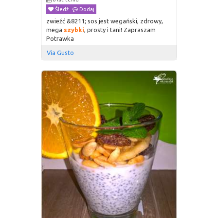
Śledź
Dodaj
zwieźć &8211; sos jest wegański, zdrowy,
mega
szybki
, prosty i tani! Zapraszam
Potrawka
Via Gusto