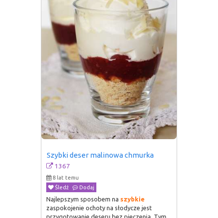
Szybki deser malinowa chmurka
1367
8 lat temu
Śledź
Dodaj
Najlepszym sposobem na
szybkie
zaspokojenie ochoty na słodycze jest
przygotowanie deseru bez pieczenia. Tym