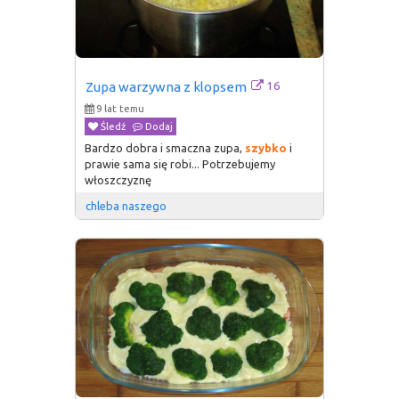
16
Zupa warzywna z klopsem
9 lat temu
Śledź
Dodaj
Bardzo dobra i smaczna zupa,
szybko
i
prawie sama się robi... Potrzebujemy
włoszczyznę
chleba naszego