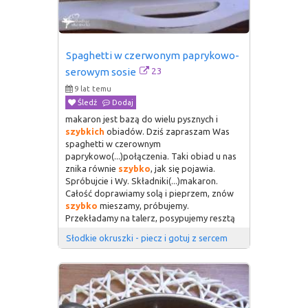
Spaghetti w czerwonym paprykowo-
23
serowym sosie
9 lat temu
Śledź
Dodaj
makaron jest bazą do wielu pysznych i
szybkich
obiadów. Dziś zapraszam Was
spaghetti w czerownym
paprykowo(...)połączenia. Taki obiad u nas
znika równie
szybko
, jak się pojawia.
Spróbujcie i Wy. Składniki(...)makaron.
Całość doprawiamy solą i pieprzem, znów
szybko
mieszamy, próbujemy.
Przekładamy na talerz, posypujemy resztą
Słodkie okruszki - piecz i gotuj z sercem