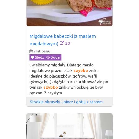
Migdałowe babeczki (z masłem 
20
migdałowym)
9 lat temu
Śledź
Dodaj
uwielbiamy migdały. Dlatego masło
migdałowe prażone tak
szybko
znika.
Idealne do placuszków, gofrów, wafli
ryżowych(...)zdążyłam ich spróbować ale po
tym jak
szybko
znikły wnioskuję, że były
pyszne. Z czystym
Słodkie okruszki - piecz i gotuj z sercem