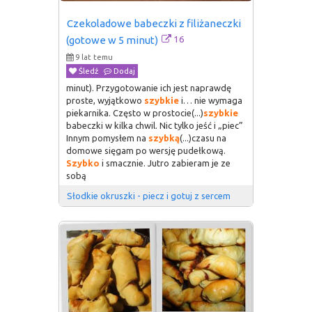
Czekoladowe babeczki z filiżaneczki 
16
(gotowe w 5 minut)
9 lat temu
Śledź
Dodaj
minut). Przygotowanie ich jest naprawdę
proste, wyjątkowo
szybkie
i… nie wymaga
piekarnika. Często w prostocie(...)
szybkie
babeczki w kilka chwil. Nic tylko jeść i „piec”
Innym pomysłem na
szybką
(...)czasu na
domowe sięgam po wersję pudełkową.
Szybko
i smacznie. Jutro zabieram je ze
sobą
Słodkie okruszki - piecz i gotuj z sercem