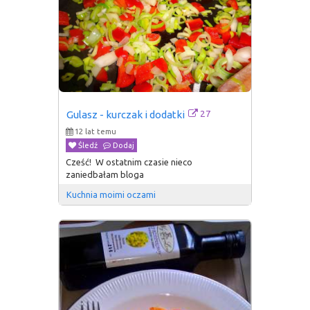
27
Gulasz - kurczak i dodatki
12 lat temu
Śledź
Dodaj
Cześć! W ostatnim czasie nieco
zaniedbałam bloga
Kuchnia moimi oczami