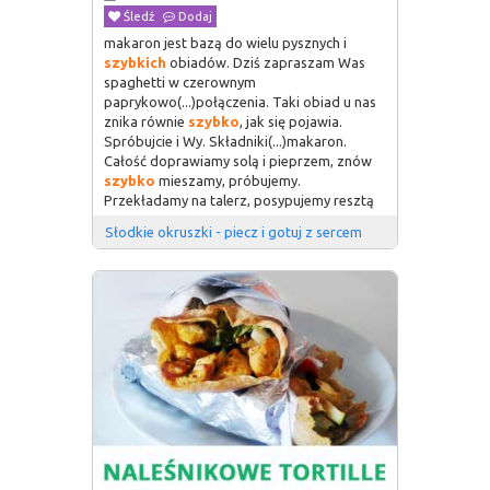
Śledź
Dodaj
makaron jest bazą do wielu pysznych i
szybkich
obiadów. Dziś zapraszam Was
spaghetti w czerownym
paprykowo(...)połączenia. Taki obiad u nas
znika równie
szybko
, jak się pojawia.
Spróbujcie i Wy. Składniki(...)makaron.
Całość doprawiamy solą i pieprzem, znów
szybko
mieszamy, próbujemy.
Przekładamy na talerz, posypujemy resztą
Słodkie okruszki - piecz i gotuj z sercem