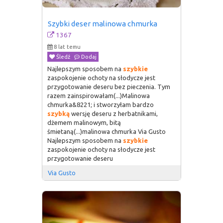
Szybki deser malinowa chmurka
1367
8 lat temu
Śledź
Dodaj
Najlepszym sposobem na
szybkie
zaspokojenie ochoty na słodycze jest
przygotowanie deseru bez pieczenia. Tym
razem zainspirowałam(...)Malinowa
chmurka&8221; i stworzyłam bardzo
szybką
wersję deseru z herbatnikami,
dżemem malinowym, bitą
śmietaną(...)malinowa chmurka Via Gusto
Najlepszym sposobem na
szybkie
zaspokojenie ochoty na słodycze jest
przygotowanie deseru
Via Gusto