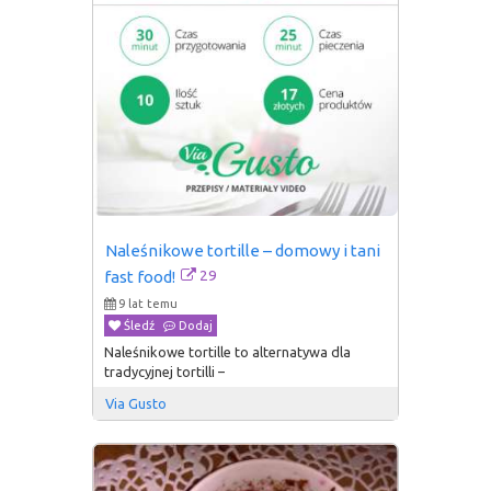
Naleśnikowe tortille – domowy i tani 
29
fast food!
9 lat temu
Śledź
Dodaj
Naleśnikowe tortille to alternatywa dla
tradycyjnej tortilli –
Via Gusto