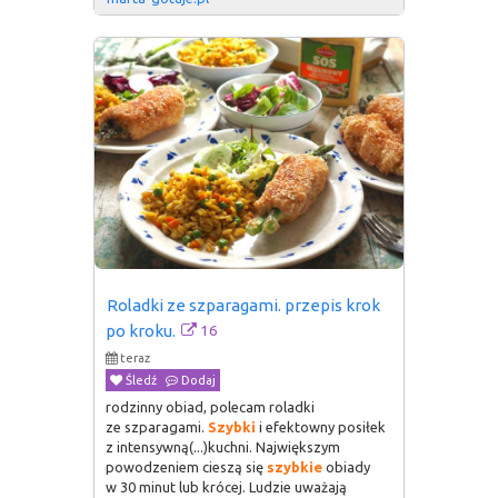
Roladki ze szparagami. przepis krok 
16
po kroku.
teraz
Śledź
Dodaj
rodzinny obiad, polecam roladki
ze szparagami.
Szybki
i efektowny posiłek
z intensywną(...)kuchni. Największym
powodzeniem cieszą się
szybkie
obiady
w 30 minut lub krócej. Ludzie uważają