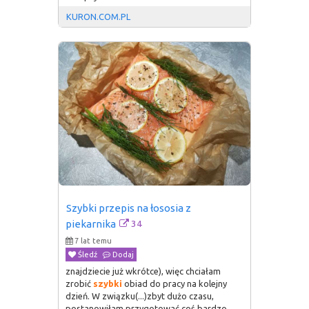
KURON.COM.PL
Szybki przepis na łososia z 
34
piekarnika
7 lat temu
Śledź
Dodaj
znajdziecie już wkrótce), więc chciałam
zrobić
szybki
obiad do pracy na kolejny
dzień. W związku(...)zbyt dużo czasu,
postanowiłam przygotować coś bardzo