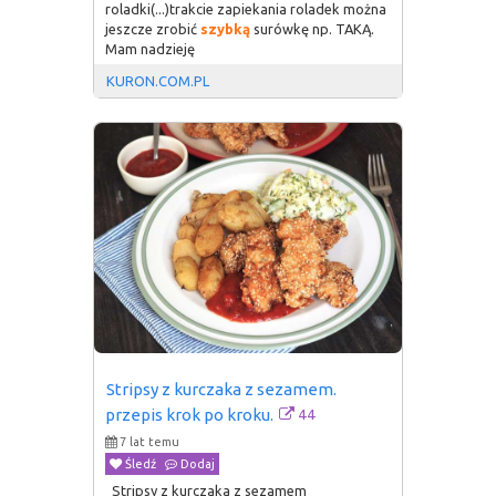
roladki(...)trakcie zapiekania roladek można
jeszcze zrobić
szybką
surówkę np. TAKĄ.
Mam nadzieję
KURON.COM.PL
Stripsy z kurczaka z sezamem. 
44
przepis krok po kroku.
7 lat temu
Śledź
Dodaj
Stripsy z kurczaka z sezamem