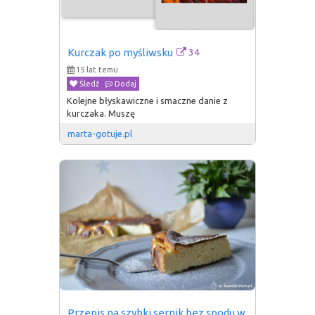
34
Kurczak po myśliwsku
15 lat temu
Śledź
Dodaj
Kolejne błyskawiczne i smaczne danie z
kurczaka. Muszę
marta-gotuje.pl
Przepis na szybki sernik bez spodu w 