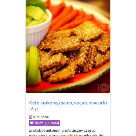
Keto krakersy (paleo, vegan, lowcarb)
11
8 lat temu
Śledź
Dodaj
protokół autoimmunologiczny często
odczuwa się brak
szybkich
przekąsek. Ile