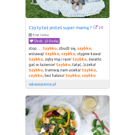
20
Czy ty też jesteś super mamą ?
9 lat temu
Śledź
Dodaj
stop …
Szybko
, zbudź się,
szybko
,
wstawaj!
Szybko
,
szybko
, stygnie kawa!
Szybko
, zęby myj i ręce!
Szybko
, światło
gaś w łazience!
Szybko
, tata(...)czeka!
Szybko
, tramwaj nam ucieka!
Szybko
,
szybko
, bez hałasu!
Szybko
,
szybko
wkawiarence.pl