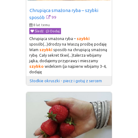
Chrupiąca smażona ryba – szybki 
99
sposób
8 lat temu
Śledź
Dodaj
Chrupiąca smażona ryba –
szybki
sposób(...)drodzy na Waszą prośbę podaję
Wam
szybki
sposób na chrupiącą smażoną
rybę. Cały sekret tkwi(...)talerza wbijamy
jajka, dodajemy przyprawy i mieszamy
szybko
widelcem (ja najpierw wbijamy 3-4,
dodaję
Słodkie okruszki - piecz i gotuj z sercem