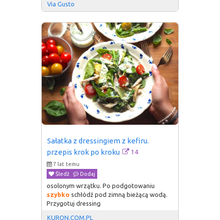
Via Gusto
Sałatka z dressingiem z kefiru. 
14
przepis krok po kroku
7 lat temu
Śledź
Dodaj
osolonym wrzątku. Po podgotowaniu
szybko
schłódź pod zimną bieżącą wodą.
Przygotuj dressing
KURON.COM.PL