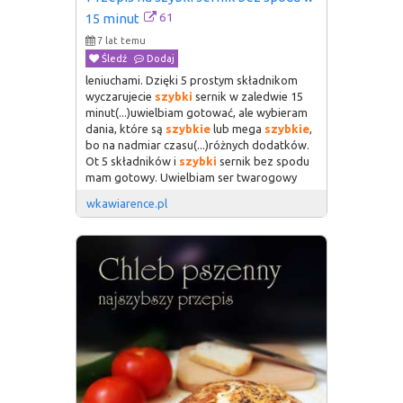
61
15 minut
7 lat temu
Śledź
Dodaj
leniuchami. Dzięki 5 prostym składnikom
wyczarujecie
szybki
sernik w zaledwie 15
minut(...)uwielbiam gotować, ale wybieram
dania, które są
szybkie
lub mega
szybkie
,
bo na nadmiar czasu(...)różnych dodatków.
Ot 5 składników i
szybki
sernik bez spodu
mam gotowy. Uwielbiam ser twarogowy
wkawiarence.pl