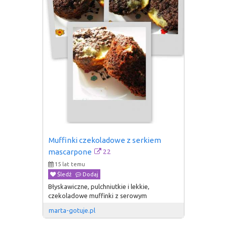
Muffinki czekoladowe z serkiem 
22
mascarpone
15 lat temu
Śledź
Dodaj
Błyskawiczne, pulchniutkie i lekkie,
czekoladowe muffinki z serowym
marta-gotuje.pl