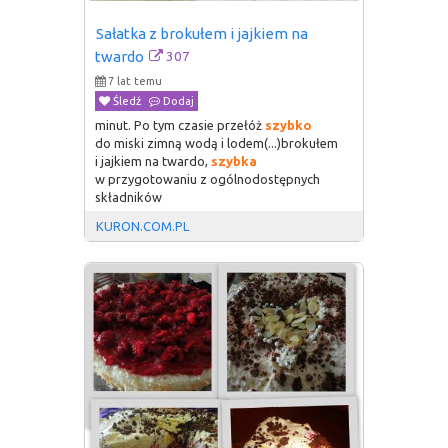
Sałatka z brokułem i jajkiem na 
307
twardo
7 lat temu
Śledź
Dodaj
minut. Po tym czasie przełóż
szybko
do miski zimną wodą i lodem(...)brokułem
i jajkiem na twardo,
szybka
w przygotowaniu z ogólnodostępnych
składników
KURON.COM.PL