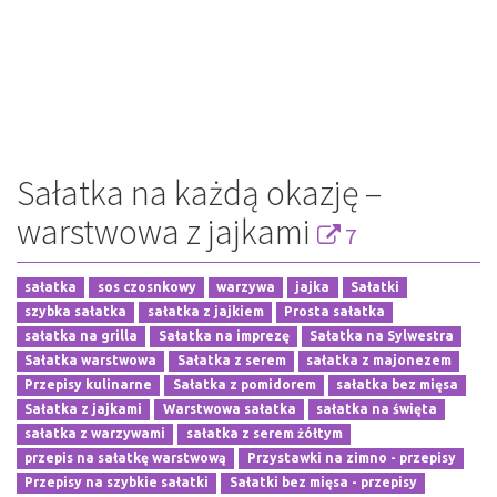
Sałatka na każdą okazję –
warstwowa z jajkami
7
sałatka
sos czosnkowy
warzywa
jajka
Sałatki
szybka sałatka
sałatka z jajkiem
Prosta sałatka
sałatka na grilla
Sałatka na imprezę
Sałatka na Sylwestra
Sałatka warstwowa
Sałatka z serem
sałatka z majonezem
Przepisy kulinarne
Sałatka z pomidorem
sałatka bez mięsa
Sałatka z jajkami
Warstwowa sałatka
sałatka na święta
sałatka z warzywami
sałatka z serem żółtym
przepis na sałatkę warstwową
Przystawki na zimno - przepisy
Przepisy na szybkie sałatki
Sałatki bez mięsa - przepisy