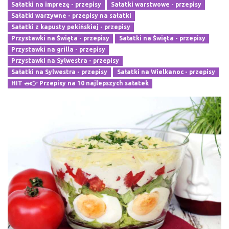
Sałatki na imprezę - przepisy
Sałatki warstwowe - przepisy
Sałatki warzywne - przepisy na sałatki
Sałatki z kapusty pekińskiej - przepisy
Przystawki na Święta - przepisy
Sałatki na Święta - przepisy
Przystawki na grilla - przepisy
Przystawki na Sylwestra - przepisy
Sałatki na Sylwestra - przepisy
Sałatki na Wielkanoc - przepisy
HIT 🥗👉 Przepisy na 10 najlepszych sałatek