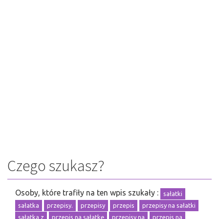
Czego szukasz?
Osoby, które trafiły na ten wpis szukały :
sałatki
sałatka
przepisy.
przepisy
przepis
przepisy na sałatki
sałatka z
przepis na sałatkę
przepisy na
przepis na