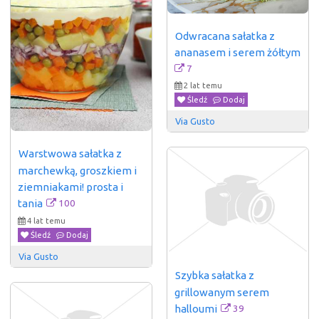
Odwracana sałatka z 
ananasem i serem żółtym
7
2 lat temu
Śledź
Dodaj
Via Gusto
Warstwowa sałatka z 
marchewką, groszkiem i 
ziemniakami! prosta i 
100
tania
4 lat temu
Śledź
Dodaj
Via Gusto
Szybka sałatka z 
grillowanym serem 
39
halloumi