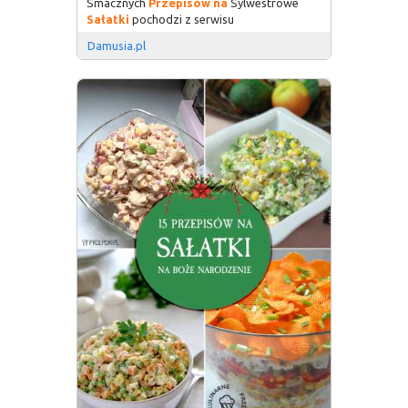
Smacznych
Przepisów
na
Sylwestrowe
Sałatki
pochodzi z serwisu
Damusia.pl