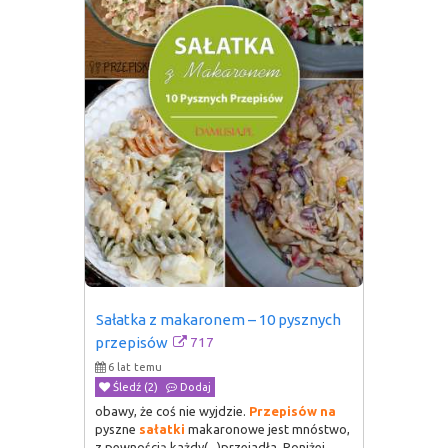
Sałatka z makaronem – 10 pysznych 
717
przepisów
6 lat temu
Śledź (2)
Dodaj
obawy, że coś nie wyjdzie.
Przepisów
na
pyszne
sałatki
makaronowe jest mnóstwo,
z pewnością każdy(...)przejadła. Poniżej