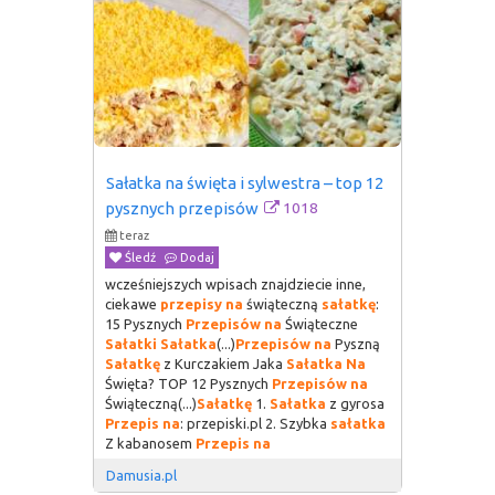
Sałatka na święta i sylwestra – top 12 
1018
pysznych przepisów
teraz
Śledź
Dodaj
wcześniejszych wpisach znajdziecie inne,
ciekawe
przepisy
na
świąteczną
sałatkę
:
15 Pysznych
Przepisów
na
Świąteczne
Sałatki
Sałatka
(...)
Przepisów
na
Pyszną
Sałatkę
z Kurczakiem Jaka
Sałatka
Na
Święta? TOP 12 Pysznych
Przepisów
na
Świąteczną(...)
Sałatkę
1.
Sałatka
z gyrosa
Przepis
na
: przepiski.pl 2. Szybka
sałatka
Z kabanosem
Przepis
na
Damusia.pl