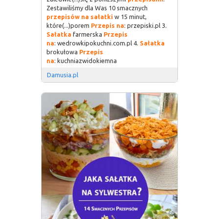
Zestawiliśmy dla Was 10 smacznych
przepisów
na
sałatki
w 15 minut,
które(...)porem
Przepis
na
: przepiski.pl 3.
Sałatka
farmerska
Przepis
na
: wedrowkipokuchni.com.pl 4.
Sałatka
brokułowa
Przepis
na
: kuchniazwidokiemna
Damusia.pl