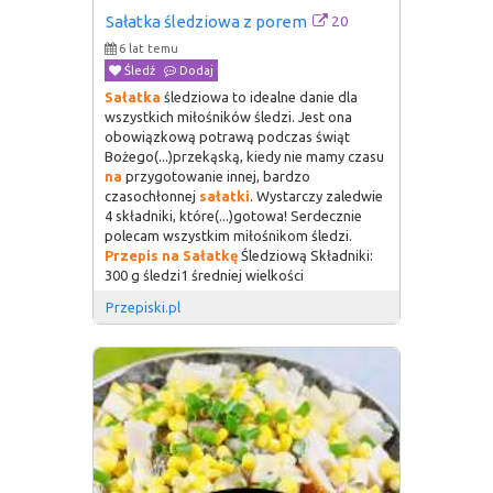
20
Sałatka śledziowa z porem
6 lat temu
Śledź
Dodaj
Sałatka
śledziowa to idealne danie dla
wszystkich miłośników śledzi. Jest ona
obowiązkową potrawą podczas świąt
Bożego(...)przekąską, kiedy nie mamy czasu
na
przygotowanie innej, bardzo
czasochłonnej
sałatki
. Wystarczy zaledwie
4 składniki, które(...)gotowa! Serdecznie
polecam wszystkim miłośnikom śledzi.
Przepis
na
Sałatkę
Śledziową Składniki:
300 g śledzi1 średniej wielkości
Przepiski.pl