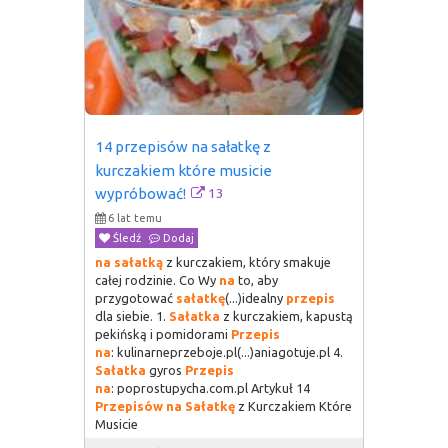
14 przepisów na sałatkę z 
kurczakiem które musicie 
13
wypróbować!
6 lat temu
Śledź
Dodaj
na
sałatką
z kurczakiem, który smakuje
całej rodzinie. Co Wy
na
to, aby
przygotować
sałatkę
(...)idealny
przepis
dla siebie. 1.
Sałatka
z kurczakiem, kapustą
pekińską i pomidorami
Przepis
na
: kulinarneprzeboje.pl(...)aniagotuje.pl 4.
Sałatka
gyros
Przepis
na
: poprostupycha.com.pl Artykuł 14
Przepisów
na
Sałatkę
z Kurczakiem Które
Musicie