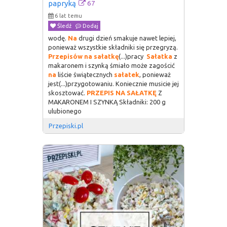
67
papryką
6 lat temu
Śledź
Dodaj
wodę.
Na
drugi dzień smakuje nawet lepiej,
ponieważ wszystkie składniki się przegryzą.
Przepisów
na
sałatkę
(...)pracy
Sałatka
z
makaronem i szynką śmiało może zagościć
na
liście świątecznych
sałatek
, ponieważ
jest(...)przygotowaniu. Koniecznie musicie jej
skosztować.
PRZEPIS
NA
SAŁATKĘ
Z
MAKARONEM I SZYNKĄ Składniki: 200 g
ulubionego
Przepiski.pl