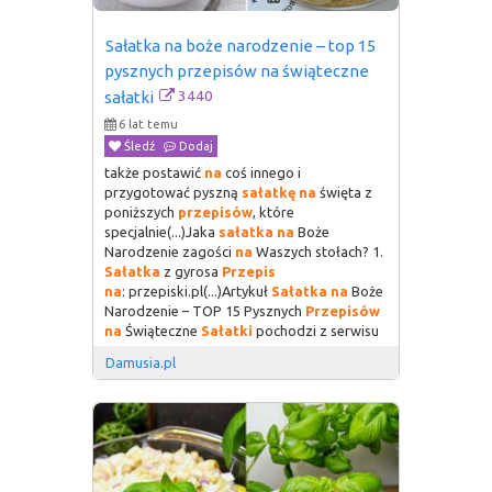
Sałatka na boże narodzenie – top 15 
pysznych przepisów na świąteczne 
3440
sałatki
6 lat temu
Śledź
Dodaj
także postawić
na
coś innego i
przygotować pyszną
sałatkę
na
święta z
poniższych
przepisów
, które
specjalnie(...)Jaka
sałatka
na
Boże
Narodzenie zagości
na
Waszych stołach? 1.
Sałatka
z gyrosa
Przepis
na
: przepiski.pl(...)Artykuł
Sałatka
na
Boże
Narodzenie – TOP 15 Pysznych
Przepisów
na
Świąteczne
Sałatki
pochodzi z serwisu
Damusia.pl