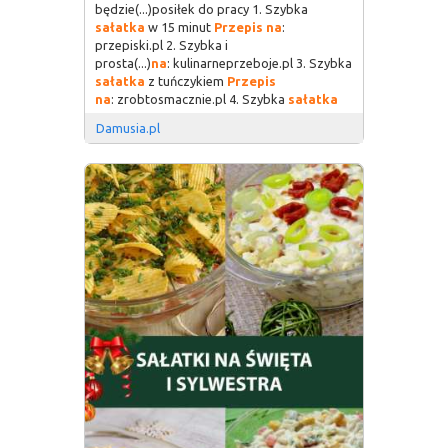
będzie(...)posiłek do pracy 1. Szybka
sałatka
w 15 minut
Przepis
na
:
przepiski.pl 2. Szybka i
prosta(...)
na
: kulinarneprzeboje.pl 3. Szybka
sałatka
z tuńczykiem
Przepis
na
: zrobtosmacznie.pl 4. Szybka
sałatka
Damusia.pl