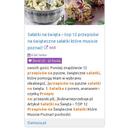
Sałatki na święta – top 12 przepisów 
na świąteczne sałatki które musicie 
468
poznać!
6 lat temu
Śledź (2)
Dodaj
swoich gości. Poniżej znajdziecie 12
przepisów
na
pyszne, świąteczne
sałatki
,
które pomogą Wam w wybraniu
idealnego(...)
przepisów
na
pyszne
sałatki
na
święta. 1.
Sałatka
z porem, ananasem i
szynką
Przepis
na
: przepiski.pl(...)kulinarneprzeboje.pl
Artykuł
Sałatki
na
Święta – TOP 12
Przepisów
na
Świąteczne
Sałatki
Które
Musicie Poznać! pochodzi
Damusia.pl