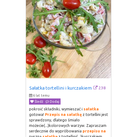
238
Sałatka tortellini i kurczakiem
6 lat temu
Śledź
Dodaj
pokroić składniki, wymieszać i
sałatka
gotowa!
Przepis
na
sałatkę
z tortellini jest
sprawdzony, dlatego śmiało
możecie(...)kolorowych warzyw. Zapraszam
serdecznie do wypróbowania
przepisu
na
pyszną
sałatkę
z tortellini(...)kurczakiem.