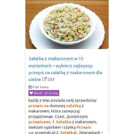
Sałatka z makaronem w 15 
wariantach – wybierz najlepszy 
przepis na sałatkę z makaronem dla 
283
siebie
6 lat temu
Śledź
Dodaj
każdy z Was posiada swój sprawdzony
przepis
na
domową
sałatkę
z
makaronem, która zazwyczaj
przygotowuje. Czas(...)poniższymi
przepisami
. 1.
Sałatka
z makaronem,
świeżym ogórkiem i szynką
Przepis
na
: przepiski.pl 2.
Sałatka
(...)Wariantach –