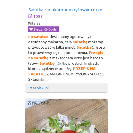
Sałatka z makaronem ryżowym orzo
1098
teraz
Śledź
Dodaj
na
sałatce
. Jeśli mamy ugotowany i
ostudzony makaron, całą
sałatkę
możemy
przygotować w kilka minut.
Sałatka
(...)sosu
to prawdziwy raj dla podniebienia.
Przepis
na
sałatkę
z makaronem orzo jest bardzo
łatwy.
Sałatkę
(...)kilku prostych krokach,
które znajdziecie poniżej.
PRZEPIS
NA
SAŁATKĘ
Z MAKARONEM RYŻOWYM ORZO
Składniki
Przepiski.pl