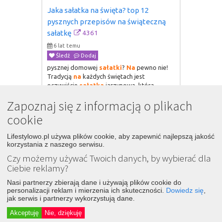
Jaka sałatka na święta? top 12 
pysznych przepisów na świąteczną 
4361
sałatkę
6 lat temu
Śledź
Dodaj
pysznej domowej
sałatki
?
Na
pewno nie!
Tradycją
na
każdych świętach jest
oczywiście
sałatka
jarzynowa, która
pojawia(...)
na
sałatki
, które idealnie
Zapoznaj się z informacją o plikach
sprawdzą się
na
tegoroczne święta. 1.
Sałatka
z paluszkami krabowymi
Przepis
cookie
na
(...)Artykuł Jaka
Sałatka
Na
Święta? TOP
12 Pysznych
Przepisów
na
Świąteczną
Lifestylowo.pl używa plików cookie, aby zapewnić najlepszą jakość
Sałatkę
pochodzi z serwisu Damusia.pl
korzystania z naszego serwisu.
Damusia.pl
Czy możemy używać Twoich danych, by wybierać dla
Ciebie reklamy?
Nasi partnerzy zbierają dane i używają plików cookie do
personalizacji reklam i mierzenia ich skuteczności.
Dowiedz się
,
jak serwis i partnerzy wykorzystują dane.
Akceptuję
Nie, dziękuję