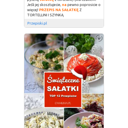
Jeśli jej skosztujecie,
na
pewno poprosicie o
więcej!
PRZEPIS
NA
SAŁATKĘ
Z
TORTELLINI I SZYNKĄ
Przepiski.pl