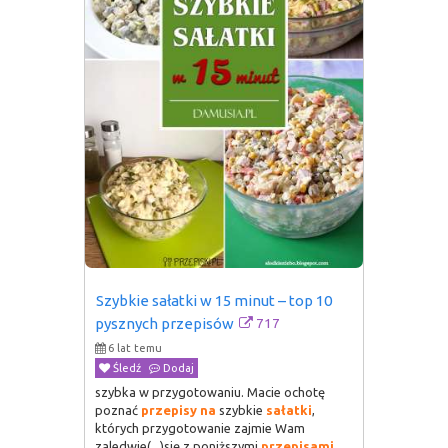
Szybkie sałatki w 15 minut – top 10 
717
pysznych przepisów
6 lat temu
Śledź
Dodaj
szybka w przygotowaniu. Macie ochotę
poznać
przepisy
na
szybkie
sałatki
,
których przygotowanie zajmie Wam
zaledwie(...)się z poniższymi
przepisami
.