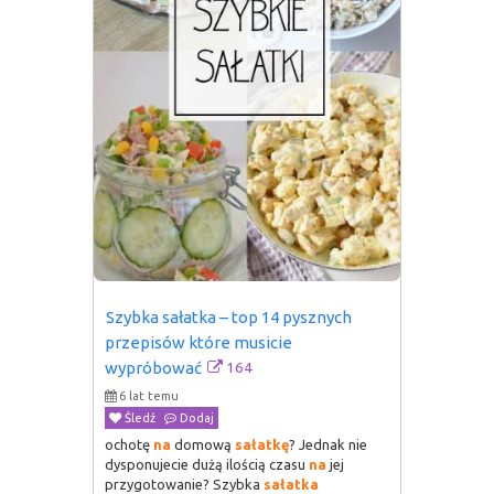
Szybka sałatka – top 14 pysznych 
przepisów które musicie 
164
wypróbować
6 lat temu
Śledź
Dodaj
ochotę
na
domową
sałatkę
? Jednak nie
dysponujecie dużą ilością czasu
na
jej
przygotowanie? Szybka
sałatka