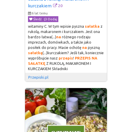
20
kurczakiem
6 lat temu
Śledź
Dodaj
witaminy C. W tym wpisie pyszna
sałatka
z
rukolą, makaronem i kurczakiem. Jest ona
bardzo łatwa(...)
na
różnego rodzaju
imprezach, domówkach, a także jako
posiłek do pracy. Macie ochotę
na
pyszną
sałatkę
(...)kurczakiem? Jeśli tak, koniecznie
wypróbujcie nasz
przepis
!
PRZEPIS
NA
SAŁATKĘ
Z RUKOLĄ, MAKARONEM I
KURCZAKIEM Składniki
Przepiski.pl