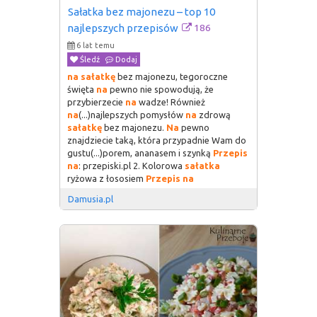
Sałatka bez majonezu – top 10 
186
najlepszych przepisów
6 lat temu
Śledź
Dodaj
na
sałatkę
bez majonezu, tegoroczne
święta
na
pewno nie spowodują, że
przybierzecie
na
wadze! Również
na
(...)najlepszych pomysłów
na
zdrową
sałatkę
bez majonezu.
Na
pewno
znajdziecie taką, która przypadnie Wam do
gustu(...)porem, ananasem i szynką
Przepis
na
: przepiski.pl 2. Kolorowa
sałatka
ryżowa z łososiem
Przepis
na
Damusia.pl