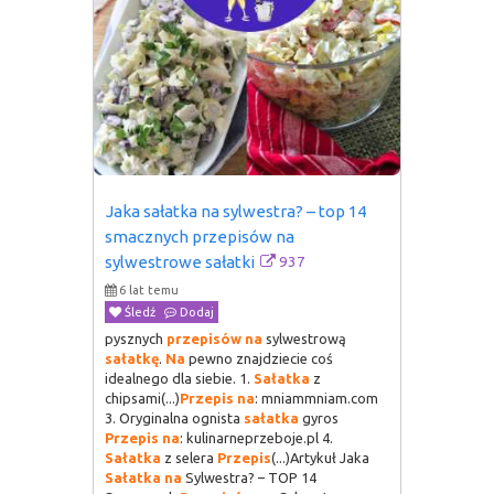
Jaka sałatka na sylwestra? – top 14 
smacznych przepisów na 
937
sylwestrowe sałatki
6 lat temu
Śledź
Dodaj
pysznych
przepisów
na
sylwestrową
sałatkę
.
Na
pewno znajdziecie coś
idealnego dla siebie. 1.
Sałatka
z
chipsami(...)
Przepis
na
: mniammniam.com
3. Oryginalna ognista
sałatka
gyros
Przepis
na
: kulinarneprzeboje.pl 4.
Sałatka
z selera
Przepis
(...)Artykuł Jaka
Sałatka
na
Sylwestra? – TOP 14