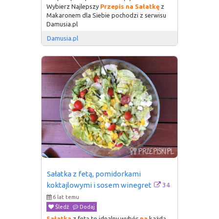
Wybierz Najlepszy
Przepis
na
Sałatkę
z
Makaronem dla Siebie pochodzi z serwisu
Damusia.pl
Damusia.pl
Sałatka z fetą, pomidorkami 
34
koktajlowymi i sosem winegret
6 lat temu
Śledź
Dodaj
Sałatka
z fetą to idealny wybór
na
każdą