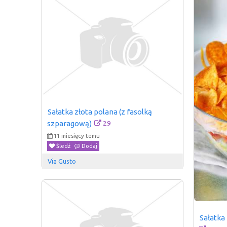
Sałatka złota polana (z fasolką 
29
szparagową)
11 miesięcy temu
Śledź
Dodaj
Via Gusto
Sałatka