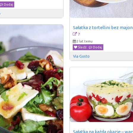
Dodaj
o
Sałatka z tortellini bez majo
7
2 lat temu
Śledź
Dodaj
Via Gusto
Sałatka na każdą okazję – wa