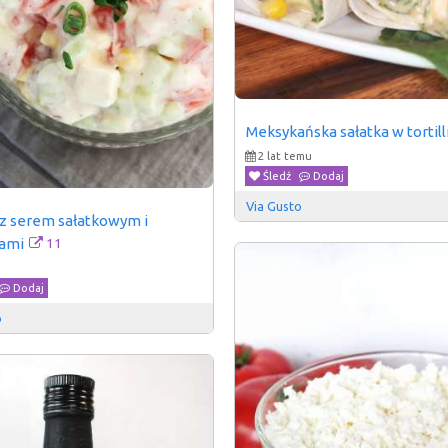
Meksykańska sałatka w tortill
2 lat temu
Śledź
Dodaj
Via Gusto
 z serem sałatkowym i 
11
ami
Dodaj
o