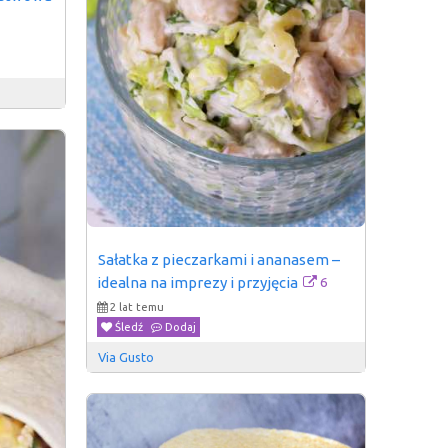
Sałatka z pieczarkami i ananasem – 
6
idealna na imprezy i przyjęcia
2 lat temu
Śledź
Dodaj
Via Gusto