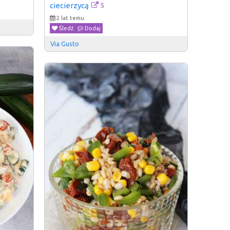
5
ciecierzycą
2 lat temu
Śledź
Dodaj
Via Gusto