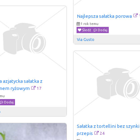
Najlepsza sałatka porowa
1 rok temu
Śledź
Dodaj
Via Gusto
 azjatycka sałatka z 
17
nem ryżowym
emu
Dodaj
o
Sałatka z tortellini bez szynki 
24
przepis