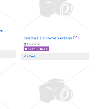
em i 
6
Sałatka z zielonymi oliwkami
1 rok temu
Śledź
Dodaj
Via Gusto