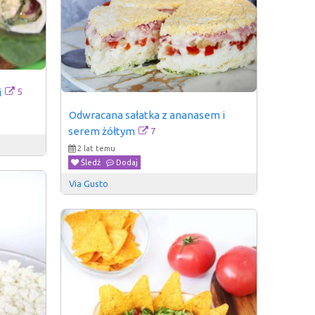
5
i
Odwracana sałatka z ananasem i 
7
serem żółtym
2 lat temu
Śledź
Dodaj
Via Gusto