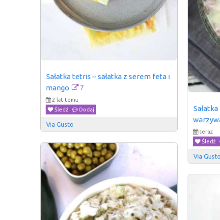
Sałatka tetris – sałatka z serem feta i 
7
mango
2 lat temu
Sałatka
Śledź
Dodaj
warzyw
Via Gusto
teraz
Śledź
Via Gust