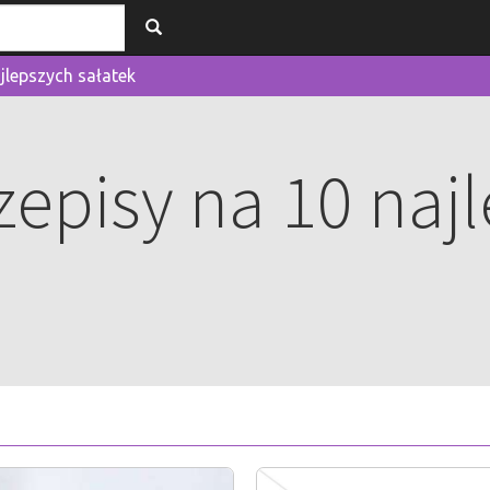
jlepszych sałatek
episy na 10 naj