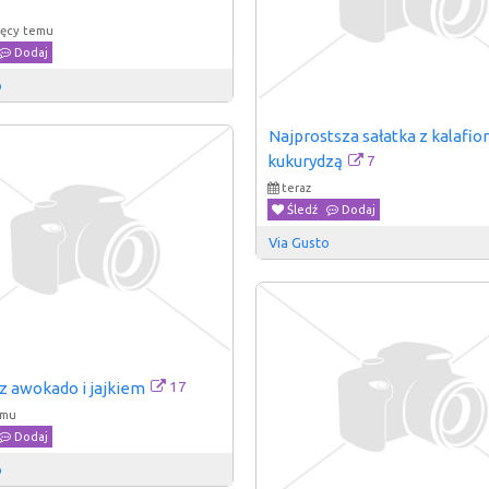
ięcy temu
Dodaj
o
Najprostsza sałatka z kalafior
7
kukurydzą
teraz
Śledź
Dodaj
Via Gusto
17
 z awokado i jajkiem
emu
Dodaj
o