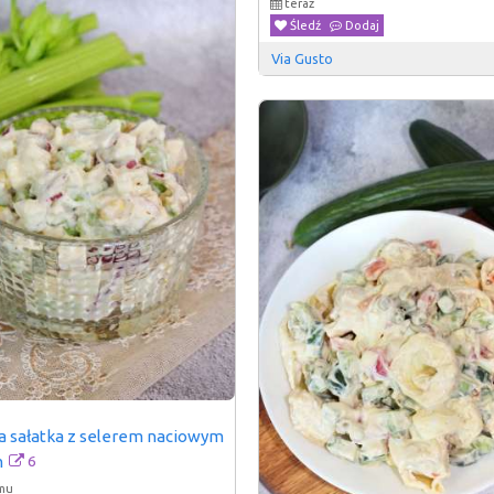
teraz
Śledź
Dodaj
Via Gusto
a sałatka z selerem naciowym 
6
m
emu