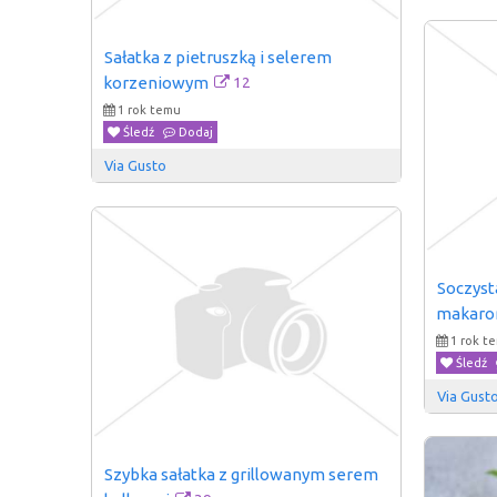
Sałatka z pietruszką i selerem 
12
korzeniowym
1 rok temu
Śledź
Dodaj
Via Gusto
Soczysta
makaro
1 rok t
Śledź
Via Gust
Szybka sałatka z grillowanym serem 