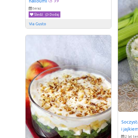
39
halloumi
teraz
Śledź
Dodaj
Via Gusto
Soczyst
i jajkie
2 lat t