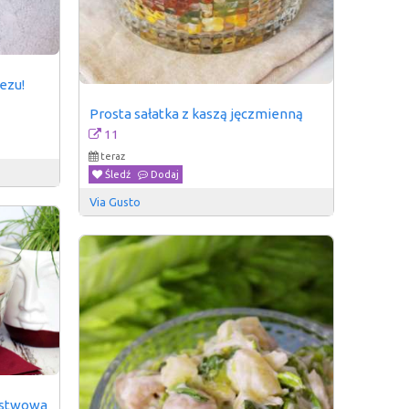
nezu!
Prosta sałatka z kaszą jęczmienną
11
teraz
Śledź
Dodaj
Via Gusto
rstwowa 