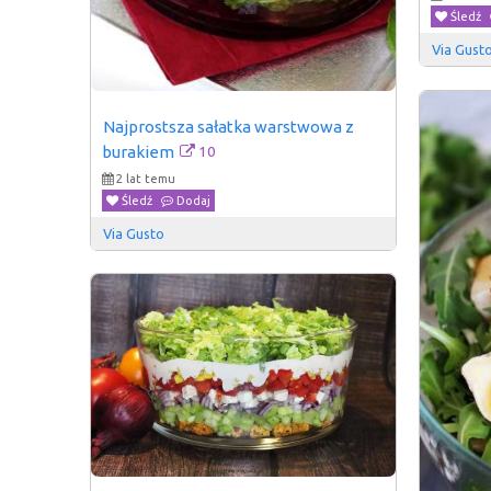
Śledź
Via Gust
Najprostsza sałatka warstwowa z 
10
burakiem
2 lat temu
Śledź
Dodaj
Via Gusto