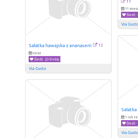
11
11 mies
Śledź
Via Gust
12
Sałatka hawajska z ananasem
teraz
Śledź
Dodaj
Via Gusto
Sałatka
1 rok t
Śledź
Via Gust