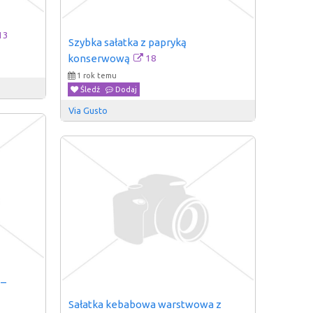
13
Szybka sałatka z papryką 
18
konserwową
1 rok temu
Śledź
Dodaj
Via Gusto
– 
Sałatka kebabowa warstwowa z 