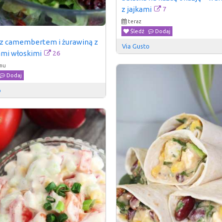
7
z jajkami
teraz
Śledź
Dodaj
 z camembertem i żurawiną z 
Via Gusto
26
mi włoskimi
emu
Dodaj
o