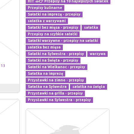
HIT 🥗👉 Przepisy na 10 najlepszych sałatek
Przepisy kulinarne
Sałatki na imprezę - przepisy
sałatka z warzywami
Sałatki bez mięsa - przepisy
sałatka
Przepisy na szybkie sałatki
Sałatki warzywne - przepisy na sałatki
sałatka bez mięsa
Sałatki na Sylwestra - przepisy
warzywa
Sałatki na Święta - przepisy
13
Sałatki na Wielkanoc - przepisy
Sałatka na imprezę
Przystawki na zimno - przepisy
Sałatka na Sylwestra
sałatka na święta
Przystawki na grilla - przepisy
Przystawki na Sylwestra - przepisy