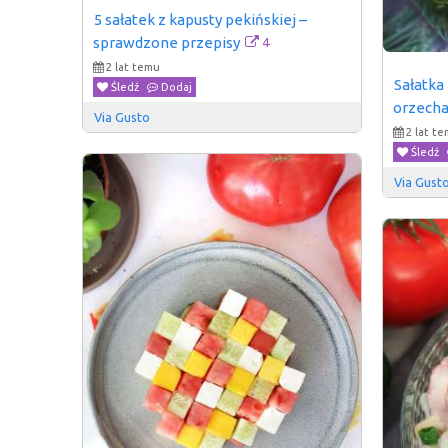
5 sałatek z kapusty pekińskiej – 
4
sprawdzone przepisy
2 lat temu
Sałatka
Śledź
Dodaj
orzecha
Via Gusto
2 lat t
Śledź
Via Gust