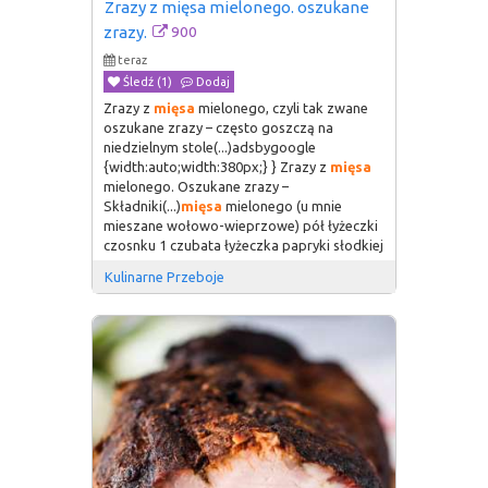
Zrazy z mięsa mielonego. oszukane 
900
zrazy.
teraz
Śledź (1)
Dodaj
Zrazy z
mięsa
mielonego, czyli tak zwane
oszukane zrazy – często goszczą na
niedzielnym stole(...)adsbygoogle
{width:auto;width:380px;} } Zrazy z
mięsa
mielonego. Oszukane zrazy –
Składniki(...)
mięsa
mielonego (u mnie
mieszane wołowo-wieprzowe) pół łyżeczki
czosnku 1 czubata łyżeczka papryki słodkiej
Kulinarne Przeboje