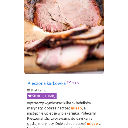
115
Pieczona karkówka
8 lat temu
Śledź
Dodaj
wystarczy wymieszać kilka składników
marynaty, dobrze natrzeć
mięso
, a
następnie upiec je w piekarniku. Polecam!!!
Pieczona(...)przyprawami, do uzyskania
gęstej marynaty. Dokładnie natrzeć
mięso
z