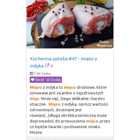
Kuchenna apteka #47 - mięso z 
4
indyka
7 lat temu
Śledź
Dodaj
Mięso
z indyka to
mięso
drobiowe, które
uznawane jest za jedno z najzdrowszych
mięs
. Może się(...)tego delikatne i bardzo
smaczne.
Mięso
z indyka, oprócz wartości
zdrowotnych, doceniane jest
również(...)długa obróbka termiczna może
doprowadzić do przesuszenia
mięsa
, przez
co będzie twarde i pozbawione smaku.
Można