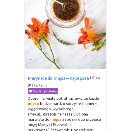
14
Marynata do mięsa – najlepsza
9 lat temu
Śledź
Dodaj
Dobra marynata potrafi sprawić, że każde
mięso
będzie bardzo soczyste i nabierze
wyjątkowego, wyrazistego
smaku(...)przepis na naszą ulubioną
marynatę do
mięsa
z rodzinnego przepisu
mojej Mamy : ) Przeważnie
przyrządza(...)nawet ryb. Dodatek octu