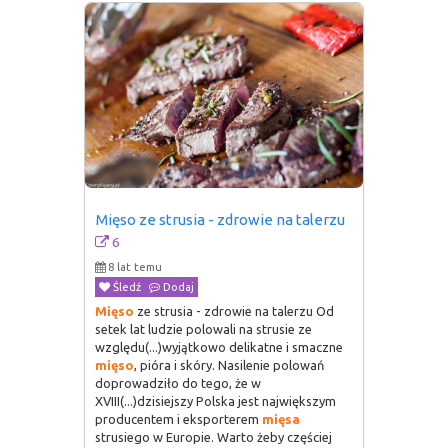
Mięso ze strusia - zdrowie na talerzu
6
8 lat temu
Śledź
Dodaj
Mięso
ze strusia - zdrowie na talerzu Od
setek lat ludzie polowali na strusie ze
względu(...)wyjątkowo delikatne i smaczne
mięso
, pióra i skóry. Nasilenie polowań
doprowadziło do tego, że w
XVIII(...)dzisiejszy Polska jest największym
producentem i eksporterem
mięsa
strusiego w Europie. Warto żeby częściej