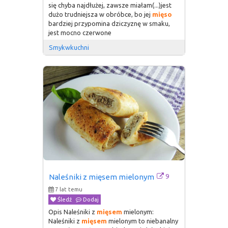
się chyba najdłużej, zawsze miałam(...)jest
dużo trudniejsza w obróbce, bo jej
mięso
bardziej przypomina dziczyznę w smaku,
jest mocno czerwone
Smykwkuchni
9
Naleśniki z mięsem mielonym
7 lat temu
Śledź
Dodaj
Opis Naleśniki z
mięsem
mielonym:
Naleśniki z
mięsem
mielonym to niebanalny