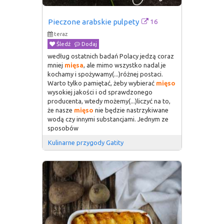
16
Pieczone arabskie pulpety
teraz
Śledź
Dodaj
według ostatnich badań Polacy jedzą coraz
mniej
mięsa
, ale mimo wszystko nadal je
kochamy i spożywamy(...)różnej postaci.
Warto tylko pamiętać, żeby wybierać
mięso
wysokiej jakości i od sprawdzonego
producenta, wtedy możemy(...)liczyć na to,
że nasze
mięso
nie będzie nastrzykiwane
wodą czy innymi substancjami. Jednym ze
sposobów
Kulinarne przygody Gatity