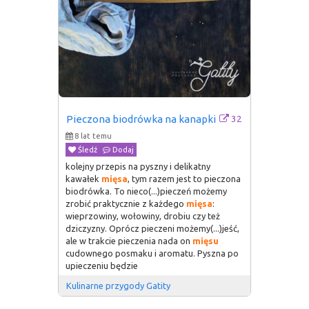
32
Pieczona biodrówka na kanapki
8 lat temu
Śledź
Dodaj
kolejny przepis na pyszny i delikatny
kawałek
mięsa
, tym razem jest to pieczona
biodrówka. To nieco(...)pieczeń możemy
zrobić praktycznie z każdego
mięsa
:
wieprzowiny, wołowiny, drobiu czy też
dziczyzny. Oprócz pieczeni możemy(...)jeść,
ale w trakcie pieczenia nada on
mięsu
cudownego posmaku i aromatu. Pyszna po
upieczeniu będzie
Kulinarne przygody Gatity