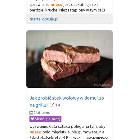
sprawia, że
mięso
jest delikatniejsze i
bardziej kruche. Niezastąpiony w tym celu
marta-gotuje.pl
Jak zrobić stek wołowy w domu lub 
14
na grillu?
9 lat temu
Śledź
Dodaj
wyzwanie. Cała sztuka polega na tym, aby
mięso
było mięciutkie, nie gumowate, nie
żylaste(...)sekrety ;-) Pierwsza najważniejsza