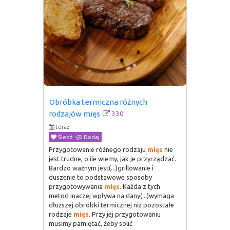
Obróbka termiczna różnych 
330
rodzajów mięs
teraz
Śledź
Dodaj
Przygotowanie różnego rodzaju
mięs
nie
jest trudne, o ile wiemy, jak je przyrządzać.
Bardzo ważnym jest(...)grillowanie i
duszenie to podstawowe sposoby
przygotowywania
mięs
. Każda z tych
metod inaczej wpływa na dany(...)wymaga
dłuższej obróbki termicznej niż pozostałe
rodzaje
mięs
. Przy jej przygotowaniu
musimy pamiętać, żeby solić