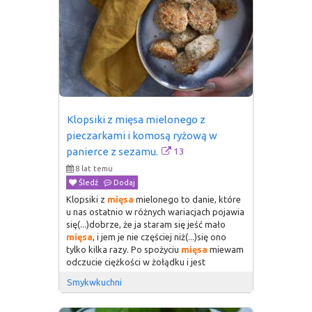
Klopsiki z mięsa mielonego z 
pieczarkami i komosą ryżową w 
13
panierce z sezamu.
8 lat temu
Śledź
Dodaj
Klopsiki z
mięsa
mielonego to danie, które
u nas ostatnio w różnych wariacjach pojawia
się(...)dobrze, że ja staram się jeść mało
mięsa
, i jem je nie częściej niż(...)się ono
tylko kilka razy. Po spożyciu
mięsa
miewam
odczucie ciężkości w żołądku i jest
Smykwkuchni