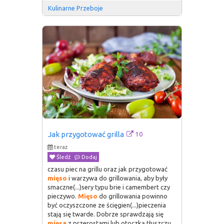
Kulinarne Przeboje
10
Jak przygotować grilla
teraz
Śledź
Dodaj
czasu piec na grillu oraz jak przygotować
mięso
i warzywa do grillowania, aby były
smaczne(...)sery typu brie i camembert czy
pieczywo.
Mięso
do grillowania powinno
być oczyszczone ze ścięgien(...)pieczenia
stają się twarde. Dobrze sprawdzają się
mięsa
z przerostami lub otoczką tłuszczu