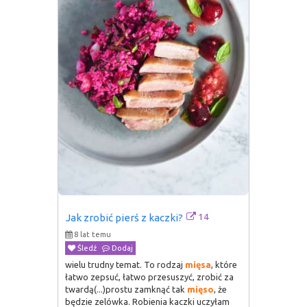
14
Jak zrobić pierś z kaczki?
8 lat temu
Śledź
Dodaj
wielu trudny temat. To rodzaj
mięsa
, które
łatwo zepsuć, łatwo przesuszyć, zrobić za
twardą(...)prostu zamknąć tak
mięso
, że
będzie zelówka. Robienia kaczki uczyłam