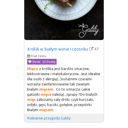
47
Królik w białym winie i czosnku
9 lat temu
Śledź
Dodaj
Mięso
z królika jest bardzo smaczne,
lekkostrawne i małokaloryczne. Jest idealne
dla osób z alergią(...)ostatnimi czasami
wzrasta zainteresowanie tak zwanym
białym
mięsem
. Co to oznacza i jakie
gatunki
mięsa
należą(...)grupy ?Do białych
mięs
zaliczamy cały drób, czyli kurczaki,
indyki, gęsi, kaczki, gołębie, przepiórki.
Białym
mięsem
Kulinarne przygody Gatity