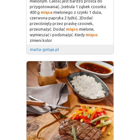
mielonym. Całość jest bardzo prosta do
przygotowania(...)cebula 1 ząbek czosnku
400 g
mięsa
mielonego z szynki 1 duża,
czerwona papryka 2 łyżki(...)Dodać
przeciśnięty przez praskę czosnek,
przesmażyć. Dodać
mięso
mielone,
wymieszać i podsmażyć. Kiedy
mięso
zmieni kolor
marta-gotuje.pl