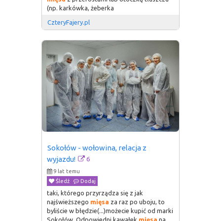
(np. karkówka, żeberka
CzteryFajery.pl
Sokołów - wołowina, relacja z 
6
wyjazdu!
9 lat temu
Śledź
Dodaj
taki, którego przyrządza się z jak
najświeższego
mięsa
za raz po uboju, to
byliście w błędzie(...)możecie kupić od marki
Sokołów. Odpowiedni kawałek
mięsa
na