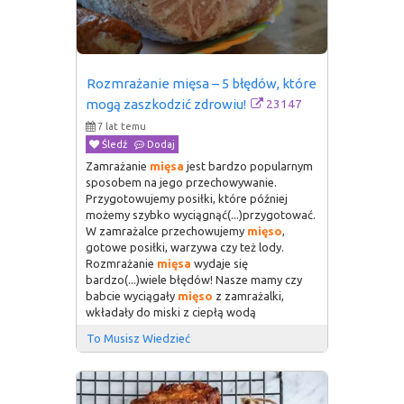
Rozmrażanie mięsa – 5 błędów, które 
23147
mogą zaszkodzić zdrowiu!
7 lat temu
Śledź
Dodaj
Zamrażanie
mięsa
jest bardzo popularnym
sposobem na jego przechowywanie.
Przygotowujemy posiłki, które później
możemy szybko wyciągnąć(...)przygotować.
W zamrażalce przechowujemy
mięso
,
gotowe posiłki, warzywa czy też lody.
Rozmrażanie
mięsa
wydaje się
bardzo(...)wiele błędów! Nasze mamy czy
babcie wyciągały
mięso
z zamrażalki,
wkładały do miski z ciepłą wodą
To Musisz Wiedzieć