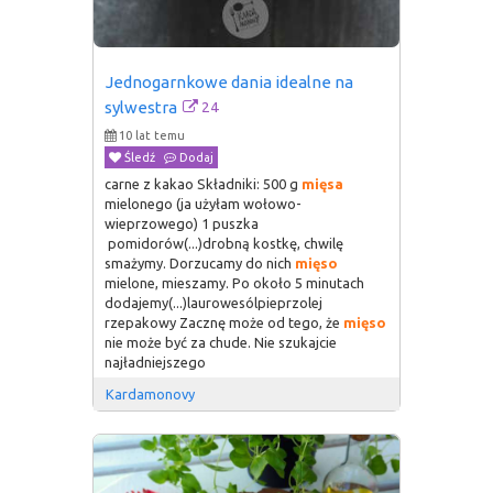
Jednogarnkowe dania idealne na 
24
sylwestra
10 lat temu
Śledź
Dodaj
carne z kakao Składniki: 500 g
mięsa
mielonego (ja użyłam wołowo-
wieprzowego) 1 puszka
pomidorów(...)drobną kostkę, chwilę
smażymy. Dorzucamy do nich
mięso
mielone, mieszamy. Po około 5 minutach
dodajemy(...)laurowesólpieprzolej
rzepakowy Zacznę może od tego, że
mięso
nie może być za chude. Nie szukajcie
najładniejszego
Kardamonovy