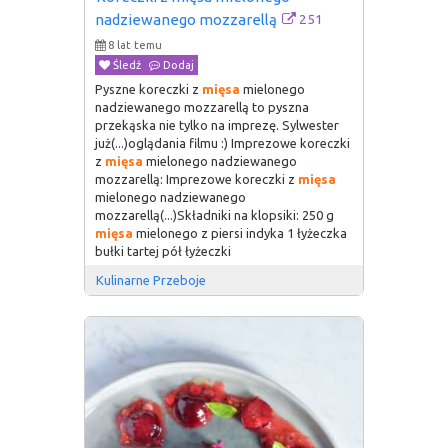
251
nadziewanego mozzarellą
8 lat temu
Śledź
Dodaj
Pyszne koreczki z
mięsa
mielonego
nadziewanego mozzarellą to pyszna
przekąska nie tylko na imprezę. Sylwester
już(...)oglądania filmu :) Imprezowe koreczki
z
mięsa
mielonego nadziewanego
mozzarellą: Imprezowe koreczki z
mięsa
mielonego nadziewanego
mozzarellą(...)Składniki na klopsiki: 250 g
mięsa
mielonego z piersi indyka 1 łyżeczka
bułki tartej pół łyżeczki
Kulinarne Przeboje