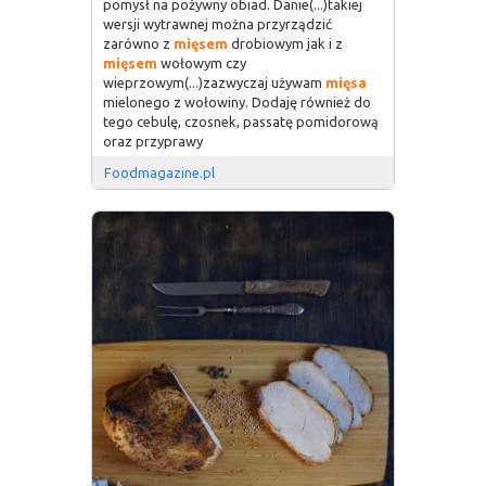
pomysł na pożywny obiad. Danie(...)takiej
wersji wytrawnej można przyrządzić
zarówno z
mięsem
drobiowym jak i z
mięsem
wołowym czy
wieprzowym(...)zazwyczaj używam
mięsa
mielonego z wołowiny. Dodaję również do
tego cebulę, czosnek, passatę pomidorową
oraz przyprawy
Foodmagazine.pl