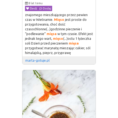
8 lat temu
Śledź
Dodaj
znajomego mieszkającego przez pewien
czas w Wietnamie.
Mięso
jest proste do
przygotowania, choć dość
czasochłonne(...)godzinne pieczenie i
“podlewanie”
mięsa
w tym czasie. Efekt jest
jednak tego wart,
mięso
(...)octu 1 łyżeczka
soli Dzień przed pieczeniem
mięsa
przygotwać marynatę mieszając cukier, sól
himalajską, pieprz, przyprawę
marta-gotuje.pl