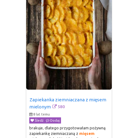
Zapiekanka ziemniaczana z mięsem 
580
mielonym
8 lat temu
Śledź
Dodaj
brakuje, dlatego przygotowałam pożywną
zapiekankę ziemniaczaną z
mięsem