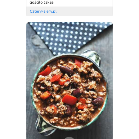
gościło także
CzteryFajery.pl