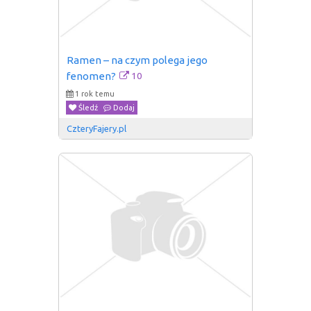
Ramen – na czym polega jego 
10
fenomen?
1 rok temu
Śledź
Dodaj
CzteryFajery.pl