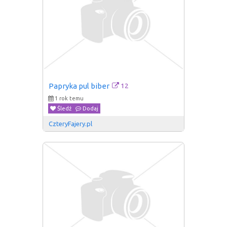
12
Papryka pul biber
1 rok temu
Śledź
Dodaj
CzteryFajery.pl