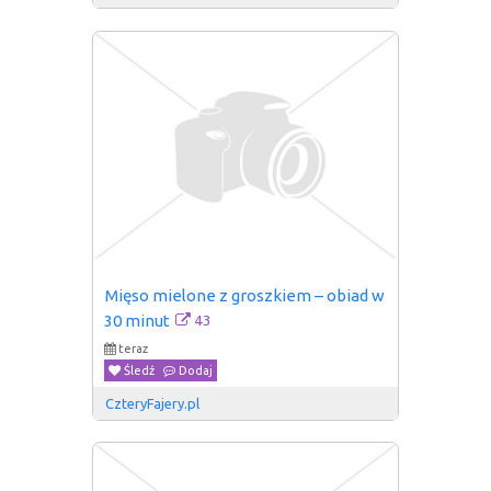
Mięso mielone z groszkiem – obiad w 
43
30 minut
teraz
Śledź
Dodaj
CzteryFajery.pl