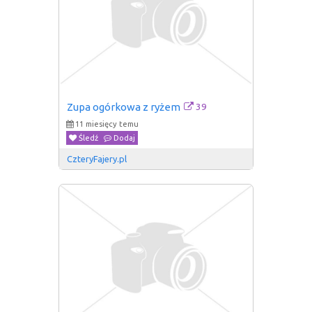
39
Zupa ogórkowa z ryżem
11 miesięcy temu
Śledź
Dodaj
CzteryFajery.pl