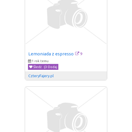
9
Lemoniada z espresso
1 rok temu
Śledź
Dodaj
CzteryFajery.pl