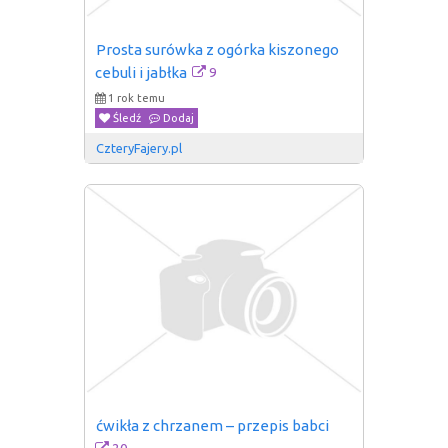
Prosta surówka z ogórka kiszonego 
9
cebuli i jabłka
1 rok temu
Śledź
Dodaj
CzteryFajery.pl
ćwikła z chrzanem – przepis babci