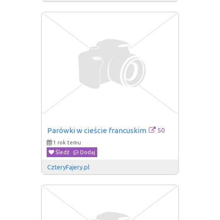
50
Parówki w cieście francuskim
1 rok temu
Śledź
Dodaj
CzteryFajery.pl