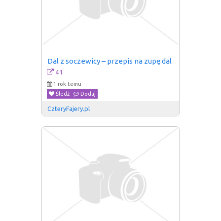
Dal z soczewicy – przepis na zupę dal
41
1 rok temu
Śledź
Dodaj
CzteryFajery.pl