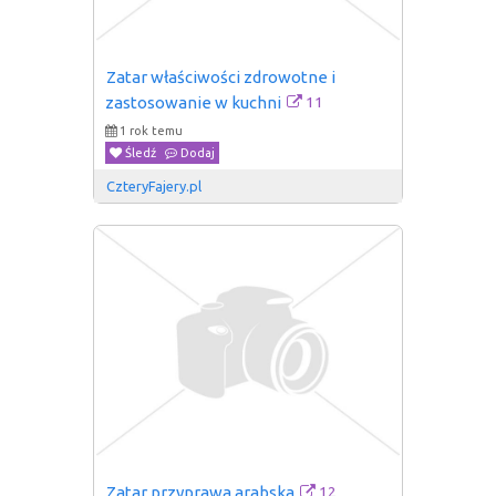
Zatar właściwości zdrowotne i 
11
zastosowanie w kuchni
1 rok temu
Śledź
Dodaj
CzteryFajery.pl
12
Zatar przyprawa arabska