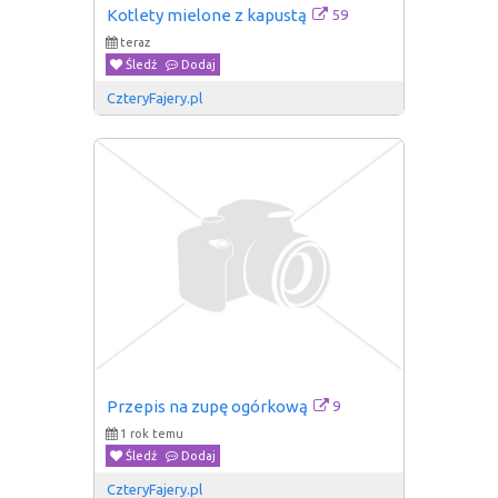
59
Kotlety mielone z kapustą
teraz
Śledź
Dodaj
CzteryFajery.pl
9
Przepis na zupę ogórkową
1 rok temu
Śledź
Dodaj
CzteryFajery.pl