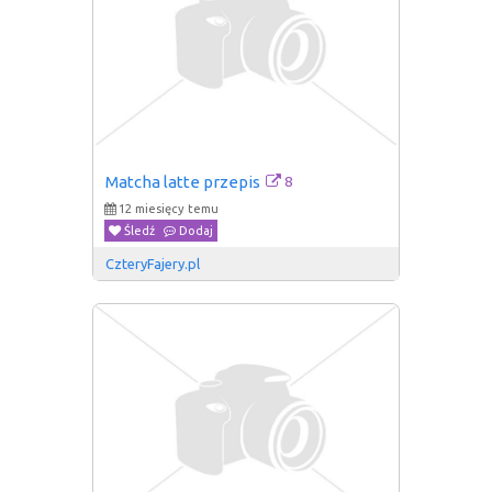
8
Matcha latte przepis
12 miesięcy temu
Śledź
Dodaj
CzteryFajery.pl