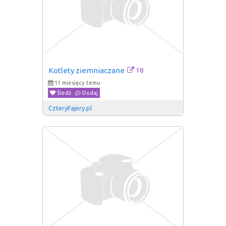
18
Kotlety ziemniaczane
11 miesięcy temu
Śledź
Dodaj
CzteryFajery.pl