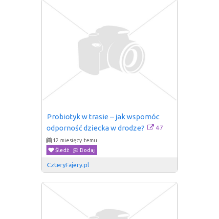
Probiotyk w trasie – jak wspomóc 
47
odporność dziecka w drodze?
12 miesięcy temu
Śledź
Dodaj
CzteryFajery.pl