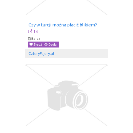
Czy w turcji można płacić blikiem?
14
teraz
Śledź
Dodaj
CzteryFajery.pl