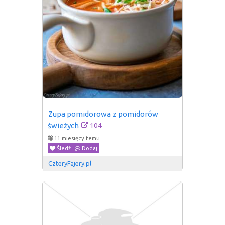
Zupa pomidorowa z pomidorów 
104
świeżych
11 miesięcy temu
Śledź
Dodaj
CzteryFajery.pl