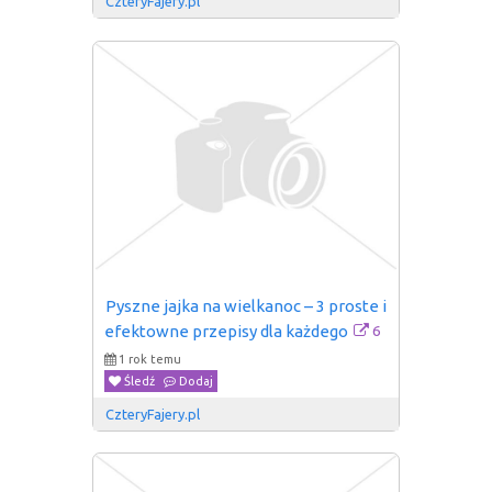
CzteryFajery.pl
Pyszne jajka na wielkanoc – 3 proste i 
6
efektowne przepisy dla każdego
1 rok temu
Śledź
Dodaj
CzteryFajery.pl