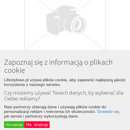
Zapoznaj się z informacją o plikach
Przepis na zupę pomidorową z 
6
winem
cookie
1 rok temu
Lifestylowo.pl używa plików cookie, aby zapewnić najlepszą jakość
Śledź
Dodaj
korzystania z naszego serwisu.
CzteryFajery.pl
Czy możemy używać Twoich danych, by wybierać dla
Ciebie reklamy?
Nasi partnerzy zbierają dane i używają plików cookie do
personalizacji reklam i mierzenia ich skuteczności.
Dowiedz się
,
jak serwis i partnerzy wykorzystują dane.
Akceptuję
Nie, dziękuję