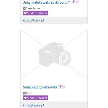
11
Jaką walutę zabrać do turcji?
1 rok temu
Śledź
Dodaj
CzteryFajery.pl
11
Sałatka z rzodkiewki
teraz
Śledź
Dodaj
CzteryFajery.pl