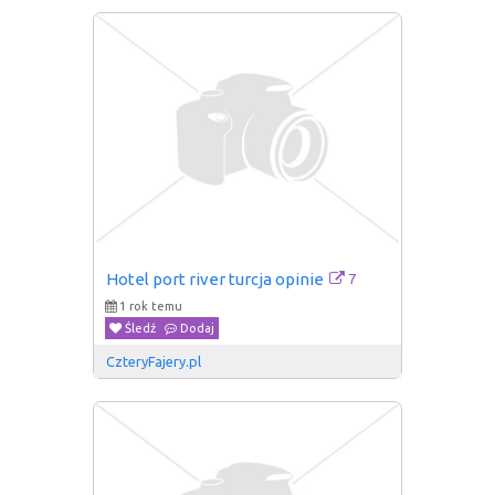
7
Hotel port river turcja opinie
1 rok temu
Śledź
Dodaj
CzteryFajery.pl