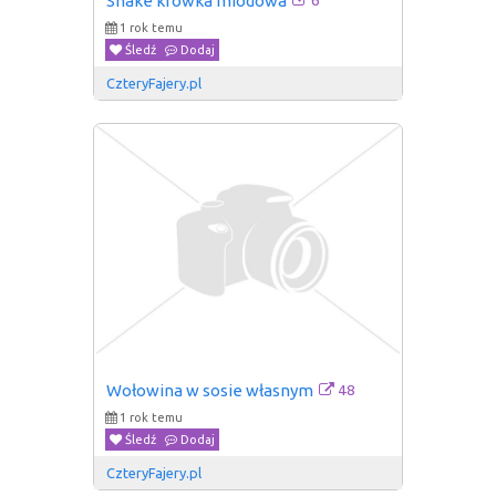
Shake krówka miodowa
1 rok temu
Śledź
Dodaj
CzteryFajery.pl
48
Wołowina w sosie własnym
1 rok temu
Śledź
Dodaj
CzteryFajery.pl