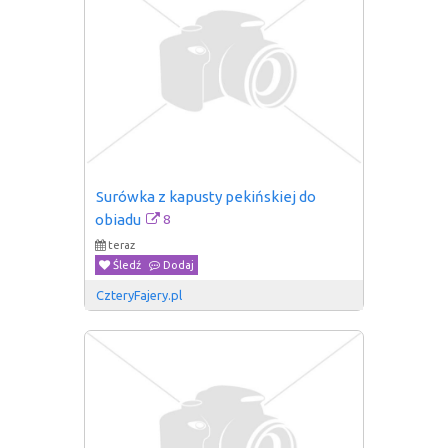
Surówka z kapusty pekińskiej do 
8
obiadu
teraz
Śledź
Dodaj
CzteryFajery.pl