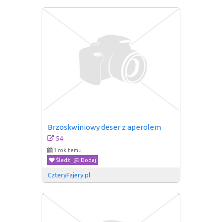
Brzoskwiniowy deser z aperolem
54
1 rok temu
Śledź
Dodaj
CzteryFajery.pl