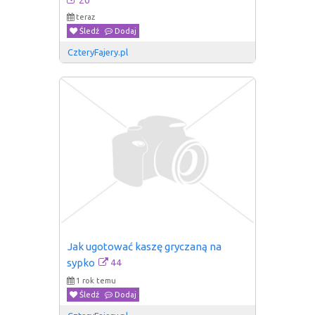
20
teraz
Śledź
Dodaj
CzteryFajery.pl
Jak ugotować kaszę gryczaną na 
44
sypko
1 rok temu
Śledź
Dodaj