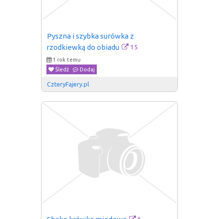
Pyszna i szybka surówka z 
15
rzodkiewką do obiadu
1 rok temu
Śledź
Dodaj
CzteryFajery.pl
6