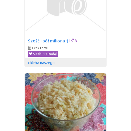
8
Sześć i pół miliona :)
1 rok temu
Śledź
Dodaj
chleba naszego