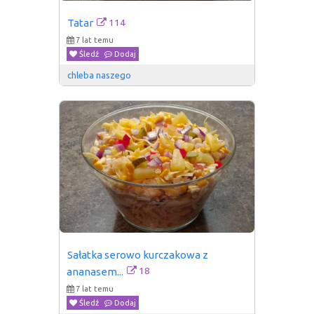
114
Tatar
7 lat temu
Śledź
Dodaj
chleba naszego
Sałatka serowo kurczakowa z 
18
ananasem...
7 lat temu
Śledź
Dodaj