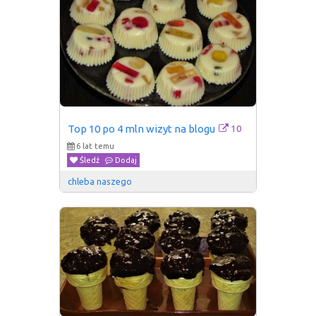
10
Top 10 po 4 mln wizyt na blogu
6 lat temu
Śledź
Dodaj
chleba naszego