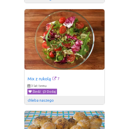
7
Mix z rukolą
3 lat temu
Śledź
Dodaj
chleba naszego