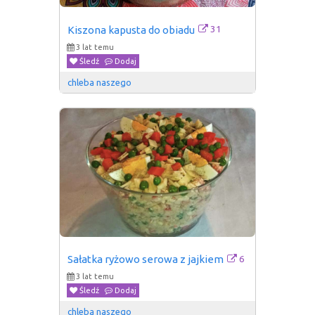
31
Kiszona kapusta do obiadu
3 lat temu
Śledź
Dodaj
chleba naszego
6
Sałatka ryżowo serowa z jajkiem
3 lat temu
Śledź
Dodaj
chleba naszego