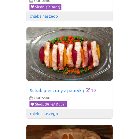
7 lat temu
Śledź
Dodaj
chleba naszego
10
Schab pieczony z papryką
7 lat temu
Śledź (0)
Dodaj
chleba naszego