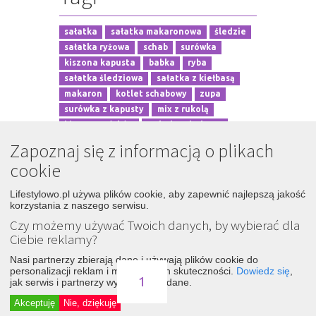
sałatka
sałatka makaronowa
śledzie
sałatka ryżowa
schab
surówka
kiszona kapusta
babka
ryba
sałatka śledziowa
sałatka z kiełbasą
makaron
kotlet schabowy
zupa
surówka z kapusty
mix z rukolą
bigos z ogórków
Rolada schabowa
ryżowo serowa
zupa warzywna
Zapoznaj się z informacją o plikach
cookie
Komentarze
12
Grzyby w zalewie octowej
Lifestylowo.pl używa plików cookie, aby zapewnić najlepszą jakość
korzystania z naszego serwisu.
7 lat temu
Surówka na majówkę w 5 minut.
Czy możemy używać Twoich danych, by wybierać dla
Śledź
Dodaj
9 lat temu
Basia
Ciebie reklamy?
chleba naszego
Nasi partnerzy zbierają dane i używają plików cookie do
personalizacji reklam i mierzenia ich skuteczności.
Dowiedz się
,
1
2
3
jak serwis i partnerzy wykorzystują dane.
Akceptuję
Nie, dziękuję