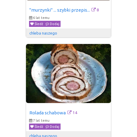
8
"murzynki" ... szybki przepis...
6 lat temu
Śledź
Dodaj
chleba naszego
14
Rolada schabowa
7 lat temu
Śledź
Dodaj
chleba naszego