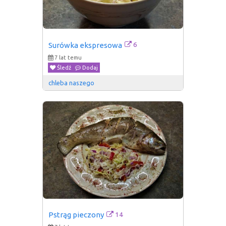
6
Surówka ekspresowa
7 lat temu
Śledź
Dodaj
chleba naszego
14
Pstrąg pieczony