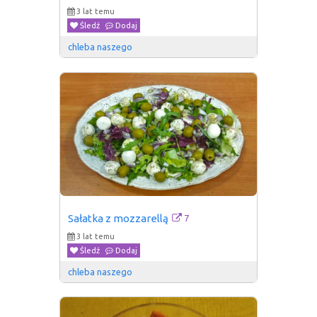
3 lat temu
Śledź
Dodaj
chleba naszego
7
Sałatka z mozzarellą
3 lat temu
Śledź
Dodaj
chleba naszego