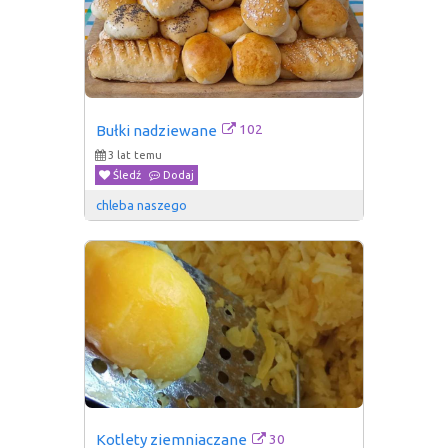
102
Bułki nadziewane
3 lat temu
Śledź
Dodaj
chleba naszego
30
Kotlety ziemniaczane