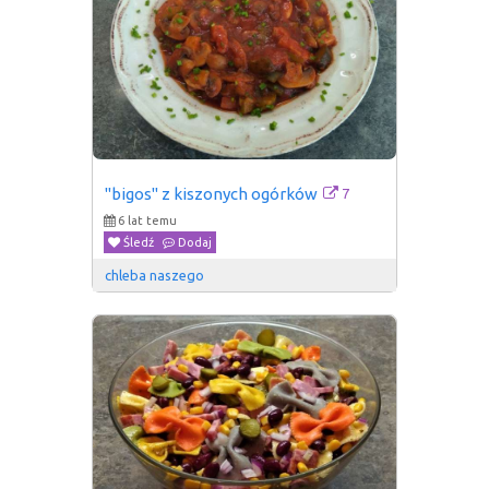
7
"bigos" z kiszonych ogórków
6 lat temu
Śledź
Dodaj
chleba naszego