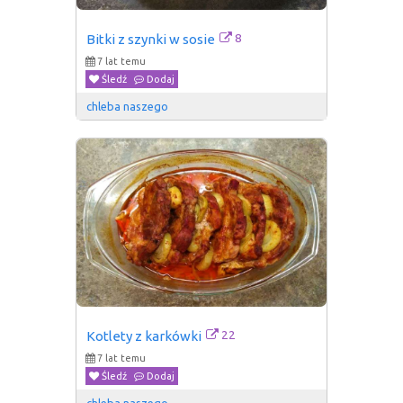
8
Bitki z szynki w sosie
7 lat temu
Śledź
Dodaj
chleba naszego
22
Kotlety z karkówki
7 lat temu
Śledź
Dodaj
chleba naszego