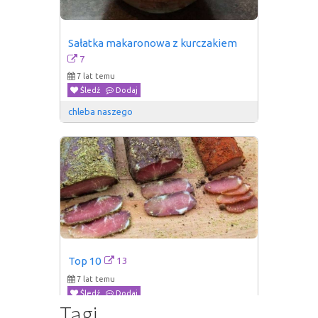
Sałatka makaronowa z kurczakiem
7
7 lat temu
Śledź
Dodaj
chleba naszego
13
Top 10
7 lat temu
Śledź
Dodaj
Tagi
chleba naszego