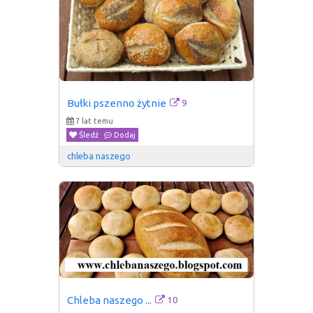
9
Bułki pszenno żytnie
7 lat temu
Śledź
Dodaj
chleba naszego
10
Chleba naszego ...