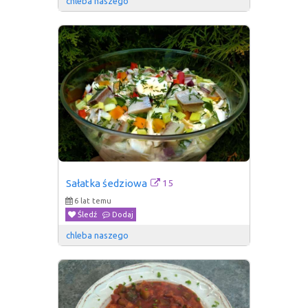
chleba naszego
15
Sałatka śedziowa
6 lat temu
Śledź
Dodaj
chleba naszego