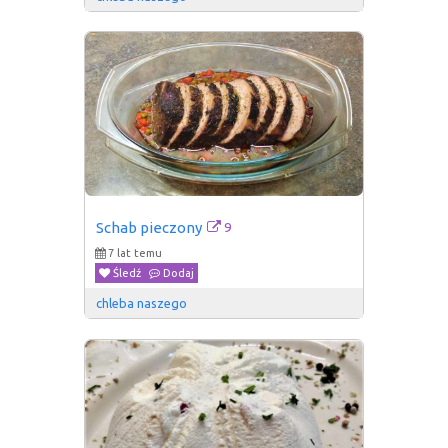
9
Schab pieczony
7 lat temu
Śledź
Dodaj
chleba naszego