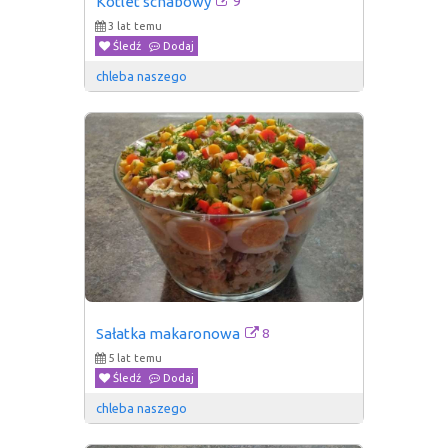
9
Kotlet schabowy
3 lat temu
Śledź
Dodaj
chleba naszego
8
Sałatka makaronowa
5 lat temu
Śledź
Dodaj
chleba naszego