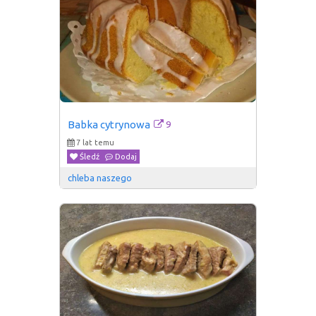
9
Babka cytrynowa
7 lat temu
Śledź
Dodaj
chleba naszego