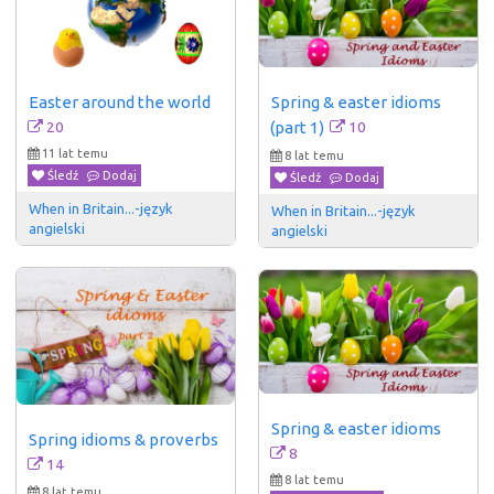
Easter around the world
Spring & easter idioms 
20
10
(part 1)
11 lat temu
8 lat temu
Śledź
Dodaj
Śledź
Dodaj
When in Britain...-język 
When in Britain...-język 
angielski 
angielski 
Spring & easter idioms
Spring idioms & proverbs
8
14
8 lat temu
8 lat temu