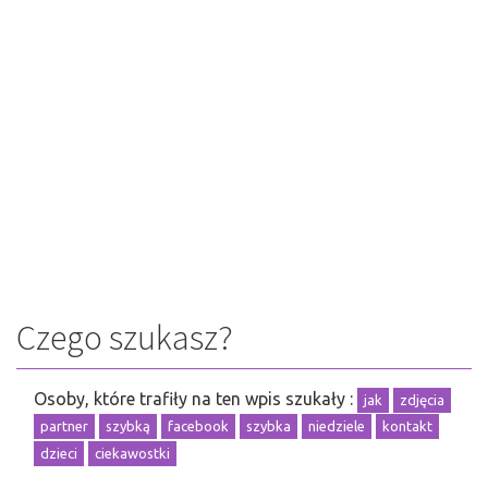
Czego szukasz?
Osoby, które trafiły na ten wpis szukały :
jak
zdjęcia
partner
szybką
facebook
szybka
niedziele
kontakt
dzieci
ciekawostki