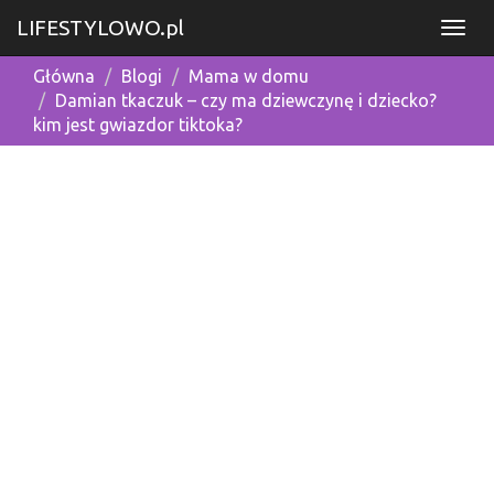
LIFESTYLOWO.pl
Główna
Blogi
Mama w domu
Damian tkaczuk – czy ma dziewczynę i dziecko?
kim jest gwiazdor tiktoka?