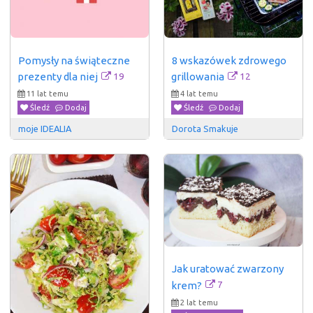
Pomysły na świąteczne 
8 wskazówek zdrowego 
19
12
prezenty dla niej
grillowania
11 lat temu
4 lat temu
Śledź
Dodaj
Śledź
Dodaj
moje IDEALIA
Dorota Smakuje
Jak uratować zwarzony 
7
krem?
2 lat temu