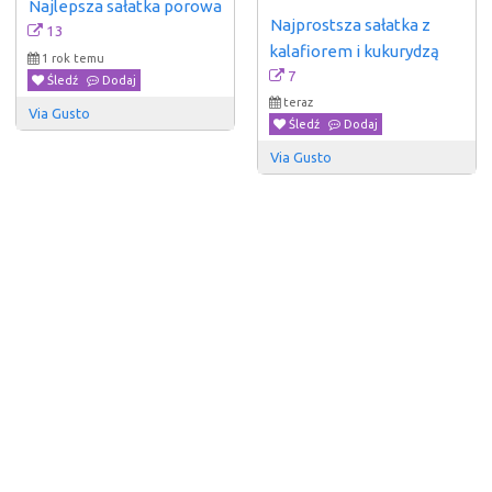
Najlepsza sałatka porowa
Najprostsza sałatka z 
13
kalafiorem i kukurydzą
1 rok temu
7
Śledź
Dodaj
teraz
Via Gusto
Śledź
Dodaj
Via Gusto