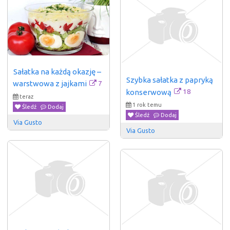
Sałatka na każdą okazję – 
Szybka sałatka z papryką 
7
warstwowa z jajkami
18
konserwową
teraz
1 rok temu
Śledź
Dodaj
Śledź
Dodaj
Via Gusto
Via Gusto