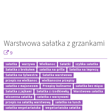
Warstwowa sałatka z grzankami
9
sałatka
warzywa
Wielkanoc
Sałatki
szybka sałatka
Sałatka z brokułem
sałatka na grilla
Sałatka na imprezę
Sałatka na Sylwestra
Sałatka warstwowa
przepis na wielkanoc
wielkanocne przepisy
sałatka z majonezem
Przepisy kulinarne
sałatka bez mięsa
Sałatka z jajkami
Sałatka z rzodkiewką
Warstwowa sałatka
wiosenna sałatka
sałatka z warzywami
przepis na sałatkę warstwową
sałatka na lunch
sałatka wegetariańska
wegetariańska sałatka