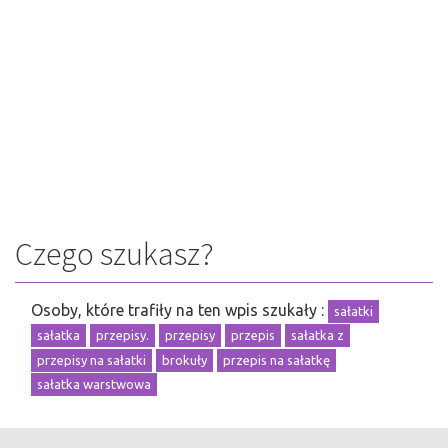
Czego szukasz?
Osoby, które trafiły na ten wpis szukały :
sałatki
sałatka
przepisy.
przepisy
przepis
sałatka z
przepisy na sałatki
brokuły
przepis na sałatkę
sałatka warstwowa