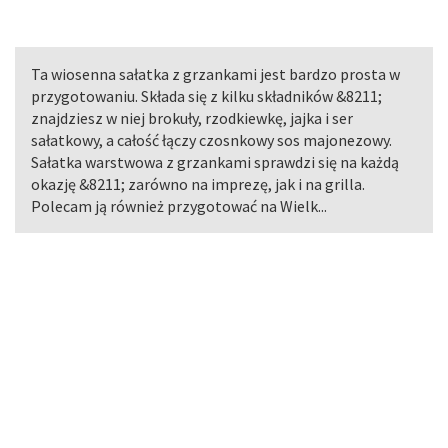
Ta wiosenna sałatka z grzankami jest bardzo prosta w
przygotowaniu. Składa się z kilku składników &8211;
znajdziesz w niej brokuły, rzodkiewkę, jajka i ser
sałatkowy, a całość łączy czosnkowy sos majonezowy.
Sałatka warstwowa z grzankami sprawdzi się na każdą
okazję &8211; zarówno na imprezę, jak i na grilla.
Polecam ją również przygotować na Wielk...