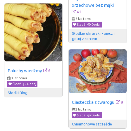
orzechowe bez mąki
41
5 lat temu
Śledź
Dodaj
Słodkie okruszki - piecz i 
gotuj z sercem
6
Paluchy wiedźmy
3 lat temu
Śledź
Dodaj
Słodki Blog
8
Ciasteczka z twarogu
2 lat temu
Śledź
Dodaj
Cynamonowe szczęście