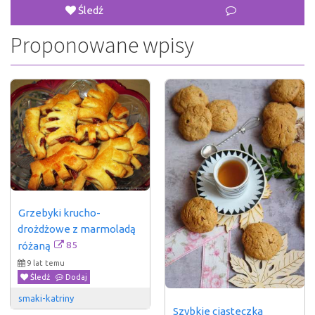
Śledź
Proponowane wpisy
Grzebyki krucho-
drożdżowe z marmoladą 
85
różaną
9 lat temu
Śledź
Dodaj
smaki-katriny
Szybkie ciasteczka 