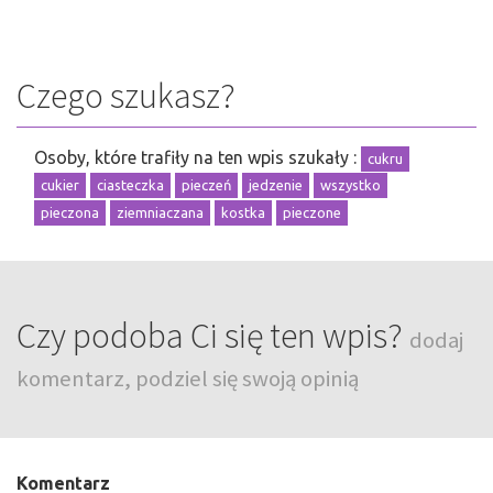
Czego szukasz?
Osoby, które trafiły na ten wpis szukały :
cukru
cukier
ciasteczka
pieczeń
jedzenie
wszystko
pieczona
ziemniaczana
kostka
pieczone
Czy podoba Ci się ten wpis?
dodaj
komentarz, podziel się swoją opinią
Komentarz