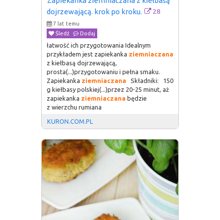
Zapiekanka ziemniaczana z kiełbasą 
28
dojrzewającą. krok po kroku.
7 lat temu
Śledź
Dodaj
łatwość ich przygotowania Idealnym
przykładem jest zapiekanka
ziemniaczana
z kiełbasą dojrzewającą,
prosta(...)przygotowaniu i pełna smaku.
Zapiekanka
ziemniaczana
Składniki: 150
g kiełbasy polskiej(...)przez 20-25 minut, aż
zapiekanka
ziemniaczana
będzie
z wierzchu rumiana
KURON.COM.PL