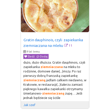
Gratin dauphinois, czyli  zapiekanka 
11
ziemniaczana na mleku
9 lat temu
Śledź
Dodaj
dużo, dużo dłuższa. Gratin dauphinois, czyli
zapiekanka
ziemniaczana
na mleku to
rodzinne, domowe danie(...)mszy. Po raz
pierwszy dobrą francuską zapiekankę
ziemniaczaną
jadłam całkiem niedawno, w
Krakowie, w restauracji(...)talerzu zamiast
pięknego kawałka zapiekanki otrzymamy
śmietanowo-
ziemniaczaną
zupę… Jeśli
jednak będziecie się ściśle
Jak szef