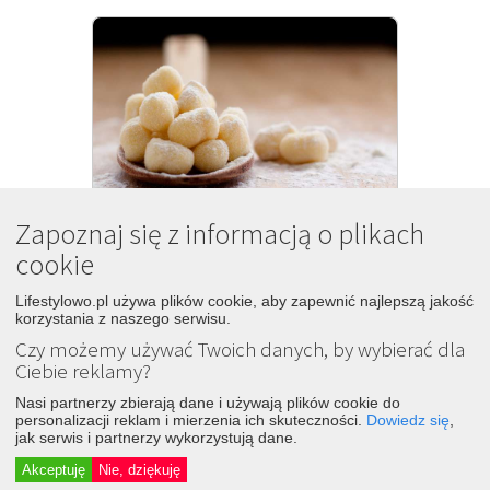
Zapoznaj się z informacją o plikach
6
Kluski ziemniaczane
cookie
teraz
Lifestylowo.pl używa plików cookie, aby zapewnić najlepszą jakość
Śledź
Dodaj
korzystania z naszego serwisu.
Opis Kluski
ziemniaczane
: Kluski
Czy możemy używać Twoich danych, by wybierać dla
ziemniaczane
to tradycyjne szare kluski
Ciebie reklamy?
pochodzące z Wielkopolski.
Zastanawialiście się(...)ziemniaków 4 łyżki
Nasi partnerzy zbierają dane i używają plików cookie do
mąki
ziemniaczanej
2/3 mąki gryczanej
personalizacji reklam i mierzenia ich skuteczności.
Dowiedz się
,
Sposób przygotowania: Ziemniaki obieramy
jak serwis i partnerzy wykorzystują dane.
i ścieramy(...)minutach od
wypłynięcia.Artykuł Kluski
ziemniaczane
Akceptuję
Nie, dziękuję
pochodzi z serwisu Przepisy kulinarne,