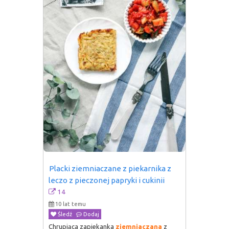
Placki ziemniaczane z piekarnika z 
leczo z pieczonej papryki i cukinii
14
10 lat temu
Śledź
Dodaj
Chrupiąca zapiekanka
ziemniaczana
z