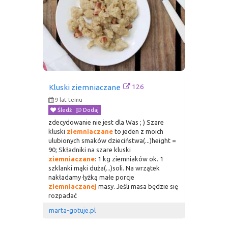
126
Kluski ziemniaczane
9 lat temu
Śledź
Dodaj
zdecydowanie nie jest dla Was ; ) Szare
kluski
ziemniaczane
to jeden z moich
ulubionych smaków dzieciństwa(...)height =
90; Składniki na szare kluski
ziemniaczane
: 1 kg ziemniaków ok. 1
szklanki mąki duża(...)soli. Na wrzątek
nakładamy łyżką małe porcje
ziemniaczanej
masy. Jeśli masa będzie się
rozpadać
marta-gotuje.pl