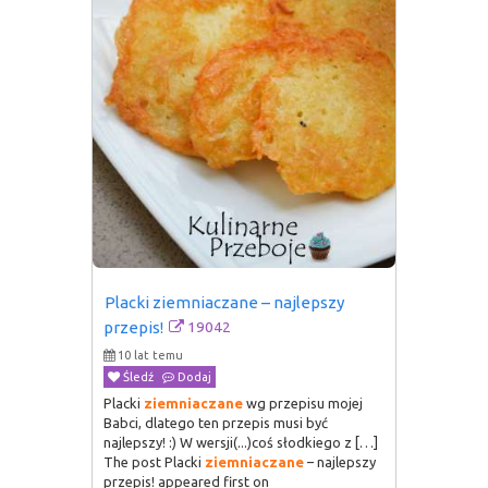
Placki ziemniaczane – najlepszy 
19042
przepis!
10 lat temu
Śledź
Dodaj
Placki
ziemniaczane
wg przepisu mojej
Babci, dlatego ten przepis musi być
najlepszy! :) W wersji(...)coś słodkiego z […]
The post Placki
ziemniaczane
– najlepszy
przepis! appeared first on