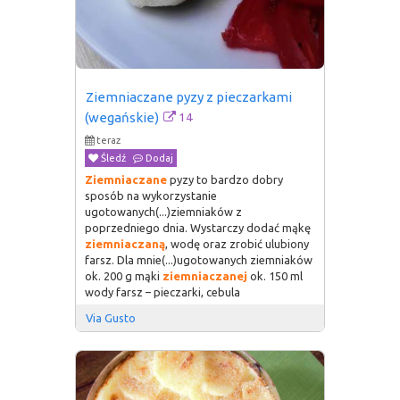
Ziemniaczane pyzy z pieczarkami 
14
(wegańskie)
teraz
Śledź
Dodaj
Ziemniaczane
pyzy to bardzo dobry
sposób na wykorzystanie
ugotowanych(...)ziemniaków z
poprzedniego dnia. Wystarczy dodać mąkę
ziemniaczaną
, wodę oraz zrobić ulubiony
farsz. Dla mnie(...)ugotowanych ziemniaków
ok. 200 g mąki
ziemniaczanej
ok. 150 ml
wody farsz – pieczarki, cebula
Via Gusto