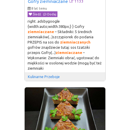
1133
Gofry ziemniaczane
8 lat temu
Śledź
Dodaj
right .adsbygoogle
{width:auto;width:380px;} } Gofry
ziemniaczane
– Składniki: 5 średnich
ziemniaków(...)szczypiorek do podania
PRZEPIS na sos do
ziemniaczanych
gofrów znajdziecie tutaj: sos tzatziki
przepis Gofry(...)
ziemniaczane
–
Wykonanie: Ziemniaki obrać, ugotować do
miękkości w osolonej wodzie (mogą być też
ziemniaki
Kulinarne Przeboje