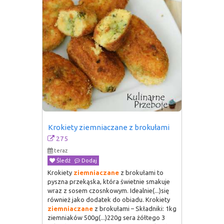
Krokiety ziemniaczane z brokułami
275
teraz
Śledź
Dodaj
Krokiety
ziemniaczane
z brokułami to
pyszna przekąska, która świetnie smakuje
wraz z sosem czosnkowym. Idealnie(...)się
również jako dodatek do obiadu. Krokiety
ziemniaczane
z brokułami – Składniki: 1kg
ziemniaków 500g(...)220g sera żółtego 3