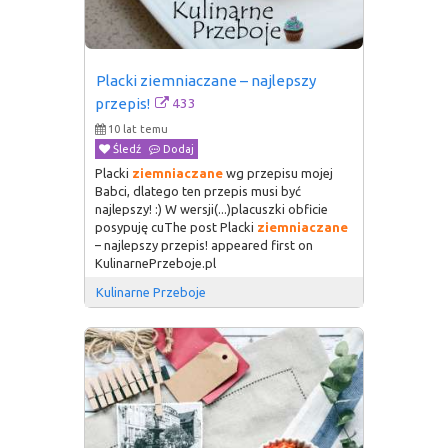
Placki ziemniaczane – najlepszy 
433
przepis!
10 lat temu
Śledź
Dodaj
Placki
ziemniaczane
wg przepisu mojej
Babci, dlatego ten przepis musi być
najlepszy! :) W wersji(...)placuszki obficie
posypuję cuThe post Placki
ziemniaczane
– najlepszy przepis! appeared first on
KulinarnePrzeboje.pl
Kulinarne Przeboje