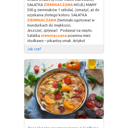
SAŁATKA
ZIEMNIACZANA
MOJEJ MAMY
500 g ziemniaków 1 cebula(...)smażyć, aż do
uzyskania złotego koloru. SAŁATKA
ZIEMNIACZANA
Ziemniaki ugotować w
mundurkach do miękkości.
Jeszcze(...)pływać! Podawać na ciepło.
Sałatka
ziemniaczana
powinna mieć
słodkawo – pikantny smak. Artykuł
Jak szef