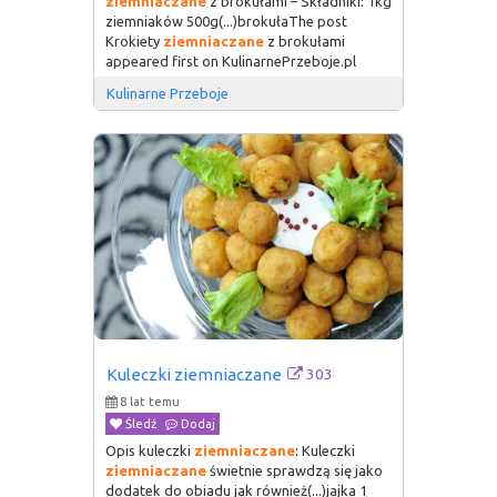
ziemniaczane
z brokułami – Składniki: 1kg
ziemniaków 500g(...)brokułaThe post
Krokiety
ziemniaczane
z brokułami
appeared first on KulinarnePrzeboje.pl
Kulinarne Przeboje
303
Kuleczki ziemniaczane
8 lat temu
Śledź
Dodaj
Opis kuleczki
ziemniaczane
: Kuleczki
ziemniaczane
świetnie sprawdzą się jako
dodatek do obiadu jak również(...)jajka 1