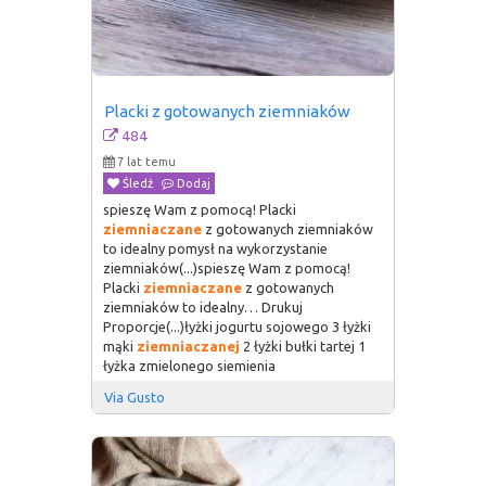
Placki z gotowanych ziemniaków
484
7 lat temu
Śledź
Dodaj
spieszę Wam z pomocą! Placki
ziemniaczane
z gotowanych ziemniaków
to idealny pomysł na wykorzystanie
ziemniaków(...)spieszę Wam z pomocą!
Placki
ziemniaczane
z gotowanych
ziemniaków to idealny… Drukuj
Proporcje(...)łyżki jogurtu sojowego 3 łyżki
mąki
ziemniaczanej
2 łyżki bułki tartej 1
łyżka zmielonego siemienia
Via Gusto