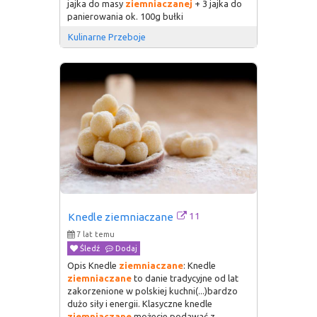
jajka do masy
ziemniaczanej
+ 3 jajka do
panierowania ok. 100g bułki
Kulinarne Przeboje
11
Knedle ziemniaczane
7 lat temu
Śledź
Dodaj
Opis Knedle
ziemniaczane
: Knedle
ziemniaczane
to danie tradycyjne od lat
zakorzenione w polskiej kuchni(...)bardzo
dużo siły i energii. Klasyczne knedle
ziemniaczane
możecie podawać z