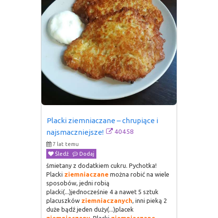
Placki ziemniaczane – chrupiące i 
40458
najsmaczniejsze!
7 lat temu
Śledź
Dodaj
śmietany z dodatkiem cukru. Pychotka!
Placki
ziemniaczane
można robić na wiele
sposobów, jedni robią
placki(...)jednocześnie 4 a nawet 5 sztuk
placuszków
ziemniaczanych
, inni pieką 2
duże bądź jeden duży(...)placek
ziemniaczany
. Placki
ziemniaczane