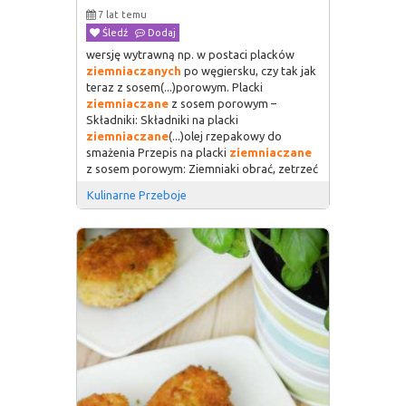
7 lat temu
Śledź
Dodaj
wersję wytrawną np. w postaci placków
ziemniaczanych
po węgiersku, czy tak jak
teraz z sosem(...)porowym. Placki
ziemniaczane
z sosem porowym –
Składniki: Składniki na placki
ziemniaczane
(...)olej rzepakowy do
smażenia Przepis na placki
ziemniaczane
z sosem porowym: Ziemniaki obrać, zetrzeć
Kulinarne Przeboje