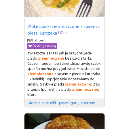
Złote placki ziemniaczane z sosem z 
83
piersi kurczaka
8 lat temu
Śledź
Dodaj
zwłaszcza jeśli tak jak ja przygotujecie
placki
ziemniaczane
bez użycia tarki.
Czasem sięgam po takie(...)naprawdę szybki
sposób można przygotować złociste placki
ziemniaczane
z sosem z piersi z kurczaka.
Składniki(...)opcjonalnie doprawiamy do
smaku. Szybkie placki
ziemniaczane
: Dziś
przepis (pomysł) na placki
ziemniaczane
,
które
Słodkie okruszki - piecz i gotuj z sercem