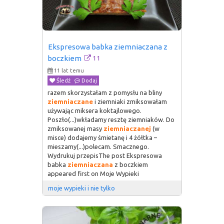
Ekspresowa babka ziemniaczana z 
11
boczkiem
11 lat temu
Śledź
Dodaj
razem skorzystałam z pomysłu na bliny
ziemniaczane
i ziemniaki zmiksowałam
używając miksera koktajlowego.
Poszło(...)wkładamy resztę ziemniaków. Do
zmiksowanej masy
ziemniaczanej
(w
misce) dodajemy śmietanę i 4 żółtka –
mieszamy(...)polecam. Smacznego.
Wydrukuj przepisThe post Ekspresowa
babka
ziemniaczana
z boczkiem
appeared first on Moje Wypieki
moje wypieki i nie tylko