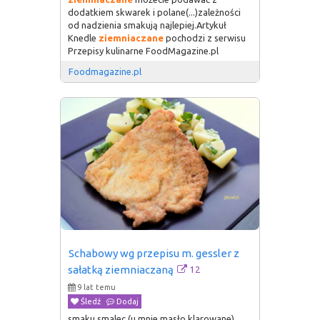
dodatkiem skwarek i polane(...)zależności
od nadzienia smakują najlepiej.Artykuł
Knedle
ziemniaczane
pochodzi z serwisu
Przepisy kulinarne FoodMagazine.pl
Foodmagazine.pl
Schabowy wg przepisu m. gessler z 
12
sałatką ziemniaczaną
9 lat temu
Śledź
Dodaj
smaku smalec (u mnie masło klarowane)