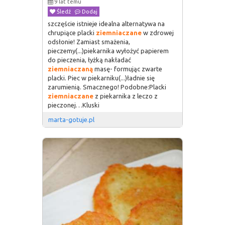
9 lat temu
Śledź
Dodaj
szczęście istnieje idealna alternatywa na
chrupiące placki
ziemniaczane
w zdrowej
odsłonie! Zamiast smażenia,
pieczemy(...)piekarnika wyłożyć papierem
do pieczenia, łyżką nakładać
ziemniaczaną
masę- formując zwarte
placki. Piec w piekarniku(...)ładnie się
zarumienią. Smacznego! Podobne:Placki
ziemniaczane
z piekarnika z leczo z
pieczonej…Kluski
marta-gotuje.pl