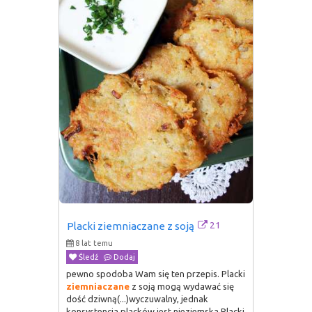
21
Placki ziemniaczane z soją
8 lat temu
Śledź
Dodaj
pewno spodoba Wam się ten przepis. Placki
ziemniaczane
z soją mogą wydawać się
dość dziwną(...)wyczuwalny, jednak
konsystencja placków jest nieziemska Placki