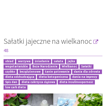
Sałatki jajeczne na wielkanoc
48
obiad
warzywa
śniadanie
sałata
jajka
wegetariańskie
Boże Narodzenie
Wielkanoc
Sałatki
szybko
bezglutenowe
tanie gotowanie
dania dla zdrowia
dieta odchudzająca
dieta ketogeniczna
dania na imprezy
Spis dań
dieta cukrzyca ciążowa
dieta insulinooporność
low carb dieta