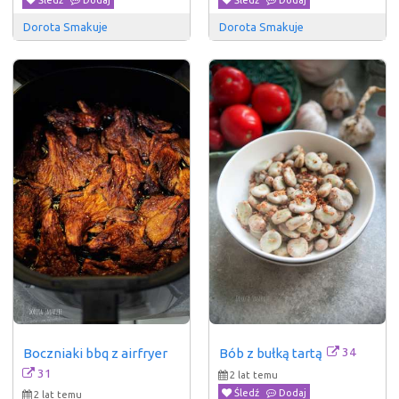
Śledź
Dodaj
Śledź
Dodaj
Dorota Smakuje
Dorota Smakuje
34
Boczniaki bbq z airfryer
Bób z bułką tartą
31
2 lat temu
Śledź
Dodaj
2 lat temu