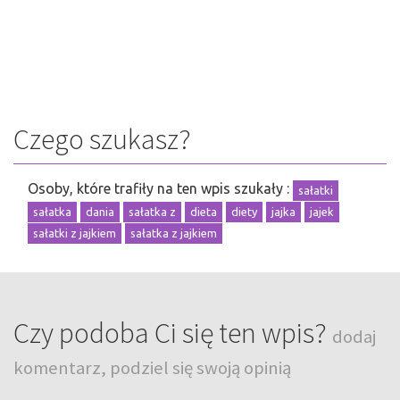
Czego szukasz?
Osoby, które trafiły na ten wpis szukały :
sałatki
sałatka
dania
sałatka z
dieta
diety
jajka
jajek
sałatki z jajkiem
sałatka z jajkiem
Czy podoba Ci się ten wpis?
dodaj
komentarz, podziel się swoją opinią