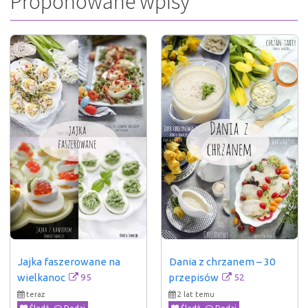
Proponowane wpisy
Jajka faszerowane na 
Dania z chrzanem – 30 
95
52
wielkanoc
przepisów
teraz
2 lat temu