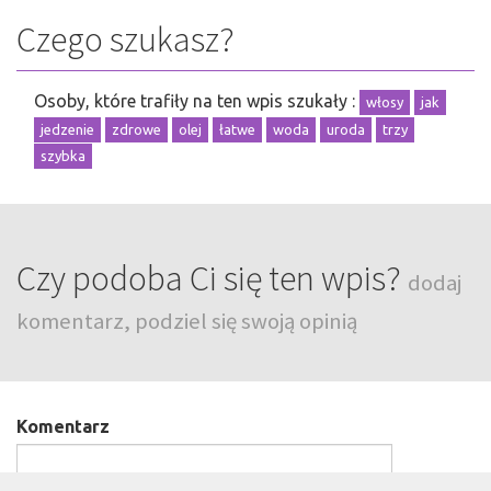
Czego szukasz?
Osoby, które trafiły na ten wpis szukały :
włosy
jak
jedzenie
zdrowe
olej
łatwe
woda
uroda
trzy
szybka
Czy podoba Ci się ten wpis?
dodaj
komentarz, podziel się swoją opinią
Komentarz