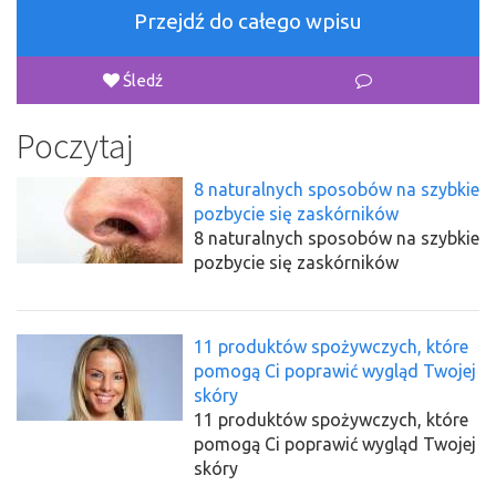
Przejdź do całego wpisu
Śledź
Poczytaj
8 naturalnych sposobów na szybkie
pozbycie się zaskórników
8 naturalnych sposobów na szybkie
pozbycie się zaskórników
11 produktów spożywczych, które
pomogą Ci poprawić wygląd Twojej
skóry
11 produktów spożywczych, które
pomogą Ci poprawić wygląd Twojej
skóry