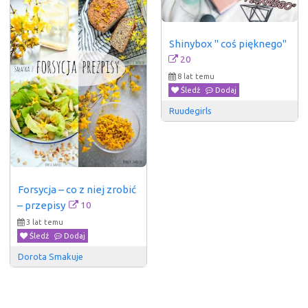
Shinybox " coś pięknego"
20
8 lat temu
Śledź
Dodaj
Ruudegirls
Forsycja – co z niej zrobić 
10
– przepisy
3 lat temu
Śledź
Dodaj
Dorota Smakuje