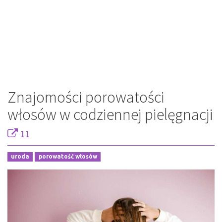
Znajomości porowatości
włosów w codziennej pielęgnacji
11
uroda
porowatość włosów