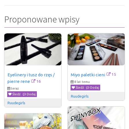
Proponowane wpisy
15
Eyelinery i tusz do rzęs / 
Miyo paletki cieni
16
pierre rene
8 lat temu
Śledź
Dodaj
teraz
Śledź
Dodaj
Ruudegirls
Ruudegirls