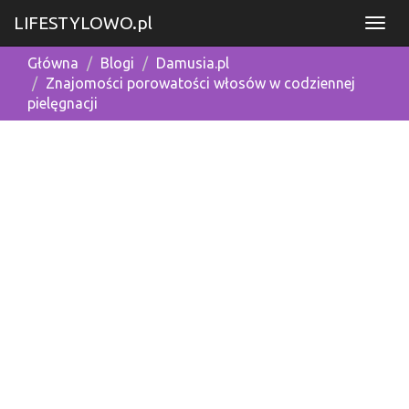
LIFESTYLOWO.pl
Główna
Blogi
Damusia.pl
Znajomości porowatości włosów w codziennej
pielęgnacji