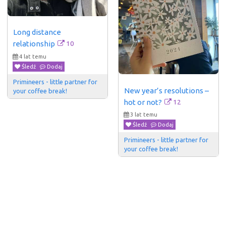
Long distance 
10
relationship
4 lat temu
Śledź
Dodaj
Primineers - little partner for 
New year’s resolutions – 
your coffee break!
12
hot or not?
3 lat temu
Śledź
Dodaj
Primineers - little partner for 
your coffee break!