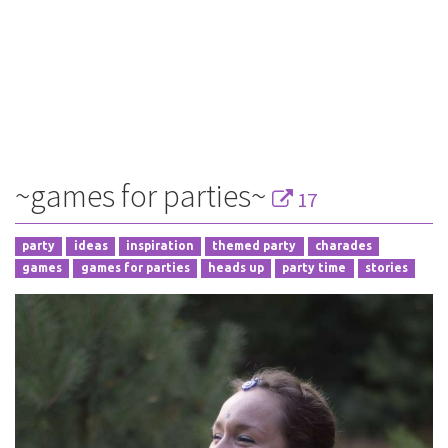
~games for parties~
17
party
ideas
inspiration
themed party
charades
games
games for parties
heads up
party time
stories