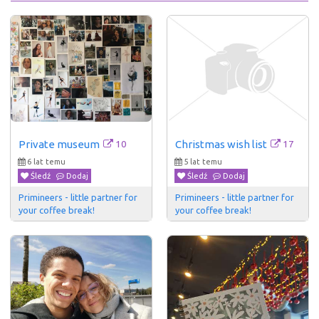
10
17
Private museum
Christmas wish list
6 lat temu
5 lat temu
Śledź
Dodaj
Śledź
Dodaj
Primineers - little partner for 
Primineers - little partner for 
your coffee break!
your coffee break!