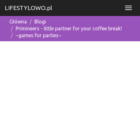
LIFESTYLOWO.pl
Główna
Blogi
Primineers - little partner for your coffee break!
~games for parties~