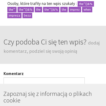
Osoby, które trafiły na ten wpis szukały :
the'"()&%
the'"
the'"()&%
the
the'"()&%
the
imprez
when
impreza
beza
Czy podoba Ci się ten wpis?
dodaj
komentarz, podziel się swoją opinią
Komentarz
Zapoznaj się z informacją o plikach
cookie
Podpis