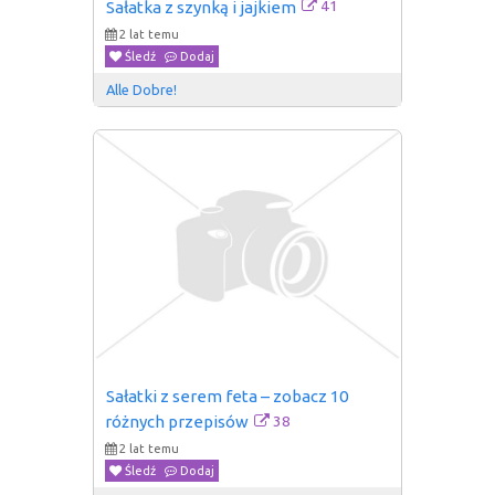
41
Sałatka z szynką i jajkiem
2 lat temu
Śledź
Dodaj
Alle Dobre!
Sałatki z serem feta – zobacz 10 
38
różnych przepisów
2 lat temu
Śledź
Dodaj