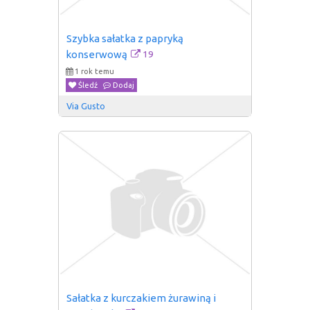
Szybka sałatka z papryką 
19
konserwową
1 rok temu
Śledź
Dodaj
Via Gusto
Sałatka z kurczakiem żurawiną i 