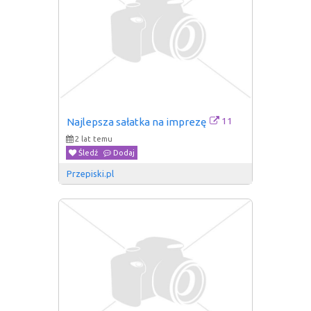
11
Najlepsza sałatka na imprezę
2 lat temu
Śledź
Dodaj
Przepiski.pl