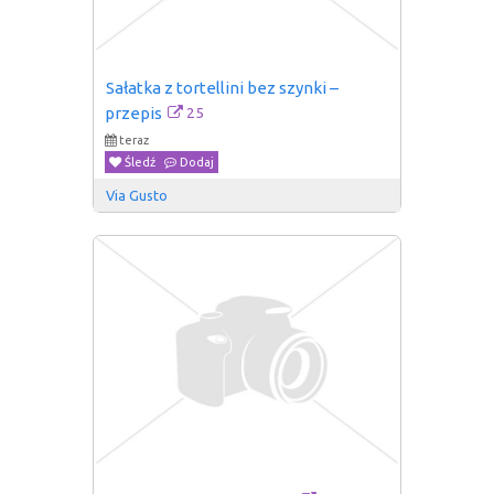
Sałatka z tortellini bez szynki – 
25
przepis
teraz
Śledź
Dodaj
Via Gusto