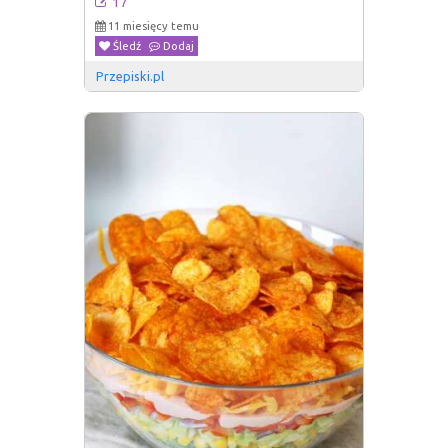
17
11 miesięcy temu
Śledź
Dodaj
Przepiski.pl