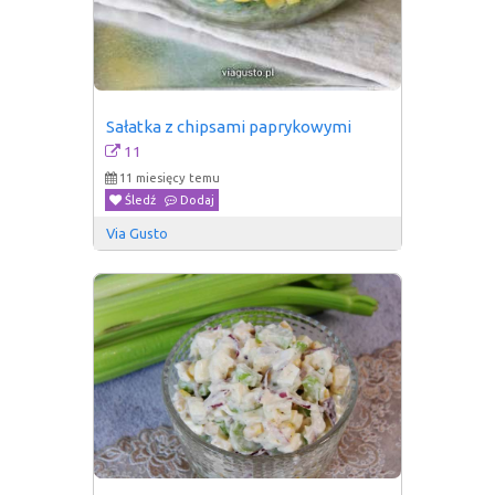
Sałatka z chipsami paprykowymi
11
11 miesięcy temu
Śledź
Dodaj
Via Gusto