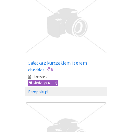
Sałatka z kurczakiem i serem 
8
cheddar
2 lat temu
Śledź
Dodaj
Przepiski.pl