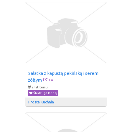
Sałatka z kapustą pekińską i serem 
14
żółtym
2 lat temu
Śledź
Dodaj
Prosta Kuchnia