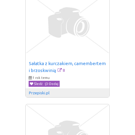
Sałatka z kurczakiem, camembertem 
8
i brzoskwinią
1 rok temu
Śledź
Dodaj
Przepiski.pl