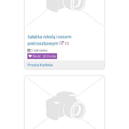
Sałatka rukolą i sosem 
12
pietruszkowym
1 rok temu
Śledź
Dodaj
Prosta Kuchnia