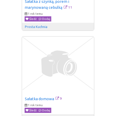
Sałatka z szynką, porem i 
11
marynowaną cebulką
1 rok temu
Śledź
Dodaj
Prosta Kuchnia
9
Sałatka domowa
1 rok temu
Śledź
Dodaj