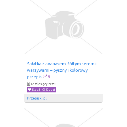
Sałatka z ananasem, żółtym serem i 
warzywami – pyszny i kolorowy 
9
przepis
12 miesięcy temu
Śledź
Dodaj
Przepiski.pl