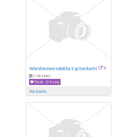
9
Warstwowa sałatka z grzankami
1 rok temu
Śledź
Dodaj
Via Gusto