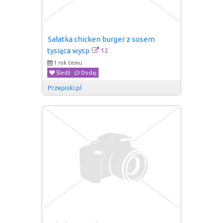
Sałatka chicken burger z sosem 
12
tysiąca wysp
1 rok temu
Śledź
Dodaj
Przepiski.pl