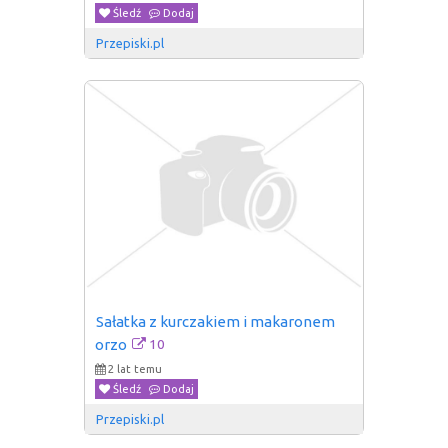
Śledź
Dodaj
Przepiski.pl
Sałatka z kurczakiem i makaronem 
10
orzo
2 lat temu
Śledź
Dodaj
Przepiski.pl