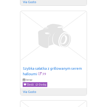
Via Gusto
Szybka sałatka z grillowanym serem 
39
halloumi
teraz
Śledź
Dodaj
Via Gusto