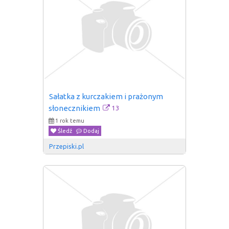
Sałatka z kurczakiem i prażonym 
13
słonecznikiem
1 rok temu
Śledź
Dodaj
Przepiski.pl