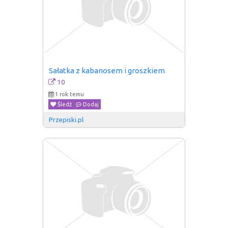
Sałatka z kabanosem i groszkiem
10
1 rok temu
Śledź
Dodaj
Przepiski.pl