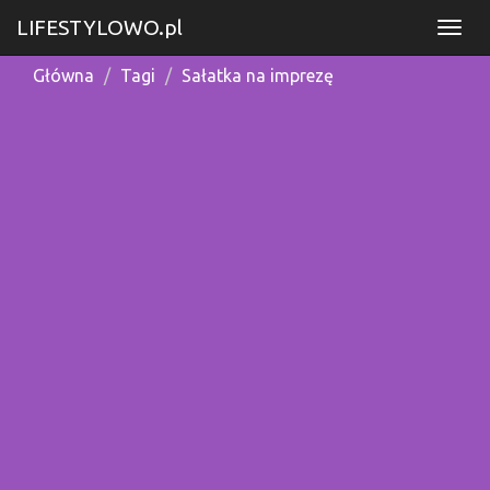
LIFESTYLOWO.pl
Główna
Tagi
Sałatka na imprezę