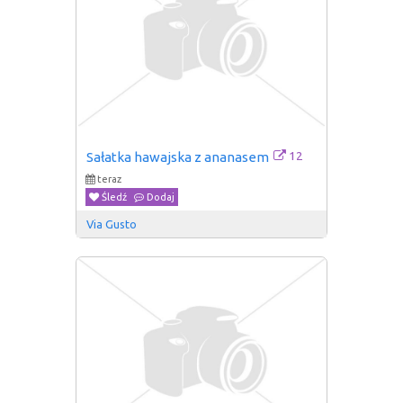
12
Sałatka hawajska z ananasem
teraz
Śledź
Dodaj
Via Gusto