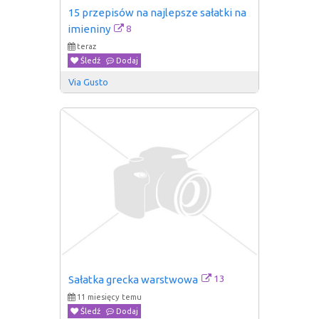
15 przepisów na najlepsze sałatki na 
8
imieniny
teraz
Śledź
Dodaj
Via Gusto
13
Sałatka grecka warstwowa
11 miesięcy temu
Śledź
Dodaj