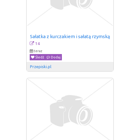
Sałatka z kurczakiem i sałatą rzymską
14
teraz
Śledź
Dodaj
Przepiski.pl