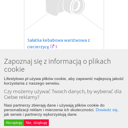
Sałatka kebabowa warstwowa z 
5
ciecierzycą
2 lat temu
Zapoznaj się z informacją o plikach
Śledź
Dodaj
cookie
Via Gusto
Lifestylowo.pl używa plików cookie, aby zapewnić najlepszą jakość
korzystania z naszego serwisu.
Czy możemy używać Twoich danych, by wybierać dla
Ciebie reklamy?
Nasi partnerzy zbierają dane i używają plików cookie do
personalizacji reklam i mierzenia ich skuteczności.
Dowiedz się
,
jak serwis i partnerzy wykorzystują dane.
Akceptuję
Nie, dziękuję