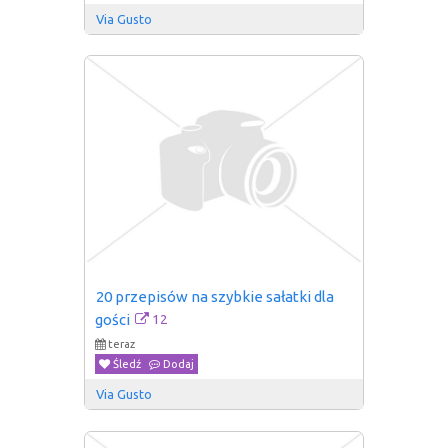
Via Gusto
20 przepisów na szybkie sałatki dla 
12
gości
teraz
Śledź
Dodaj
Via Gusto