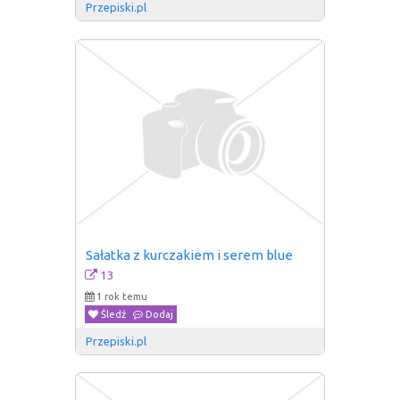
Przepiski.pl
Sałatka z kurczakiem i serem blue
13
1 rok temu
Śledź
Dodaj
Przepiski.pl