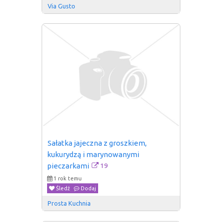
Via Gusto
Sałatka jajeczna z groszkiem, 
kukurydzą i marynowanymi 
19
pieczarkami
1 rok temu
Śledź
Dodaj
Prosta Kuchnia