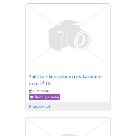
Sałatka z kurczakiem i makaronem 
10
orzo
2 lat temu
Śledź
Dodaj
Przepiski.pl