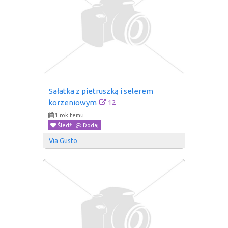
Sałatka z pietruszką i selerem 
12
korzeniowym
1 rok temu
Śledź
Dodaj
Via Gusto