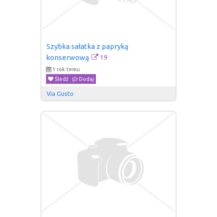
Szybka sałatka z papryką 
19
konserwową
1 rok temu
Śledź
Dodaj
Via Gusto