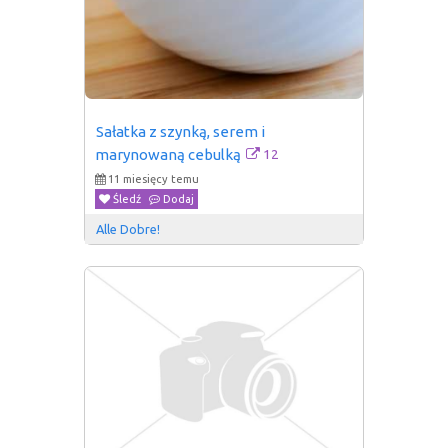
Sałatka z szynką, serem i 
12
marynowaną cebulką
11 miesięcy temu
Śledź
Dodaj
Alle Dobre!