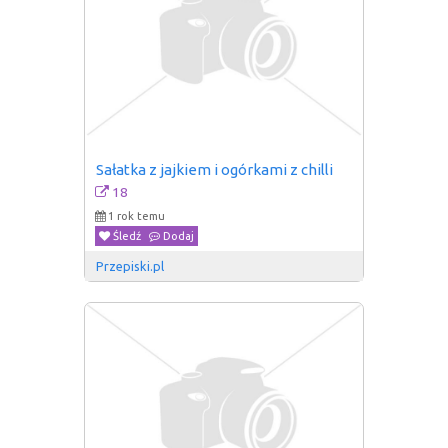
Sałatka z jajkiem i ogórkami z chilli
18
1 rok temu
Śledź
Dodaj
Przepiski.pl