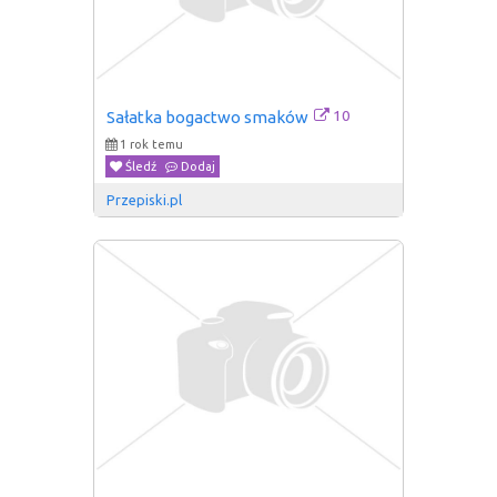
10
Sałatka bogactwo smaków
1 rok temu
Śledź
Dodaj
Przepiski.pl