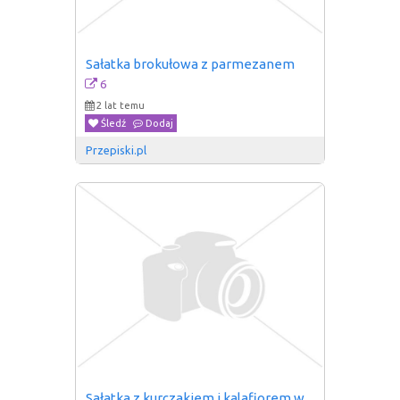
Sałatka brokułowa z parmezanem
6
2 lat temu
Śledź
Dodaj
Przepiski.pl
Sałatka z kurczakiem i kalafiorem w 