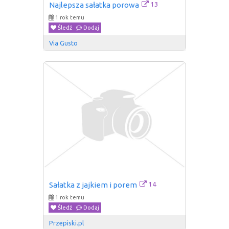
13
Najlepsza sałatka porowa
1 rok temu
Śledź
Dodaj
Via Gusto
14
Sałatka z jajkiem i porem
1 rok temu
Śledź
Dodaj
Przepiski.pl