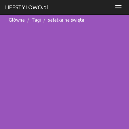
LIFESTYLOWO.pl
Główna
Tagi
sałatka na święta