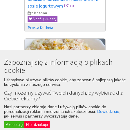
10
sosie jogurtowym
2 lat temu
Śledź
Dodaj
Prosta Kuchnia
Zapoznaj się z informacją o plikach
cookie
Lifestylowo.pl używa plików cookie, aby zapewnić najlepszą jakość
korzystania z naszego serwisu.
Czy możemy używać Twoich danych, by wybierać dla
Ciebie reklamy?
14
Sałatka z szynką i serem
Nasi partnerzy zbierają dane i używają plików cookie do
teraz
personalizacji reklam i mierzenia ich skuteczności.
Dowiedz się
,
Śledź
Dodaj
jak serwis i partnerzy wykorzystują dane.
Przepiski.pl
Akceptuję
Nie, dziękuję