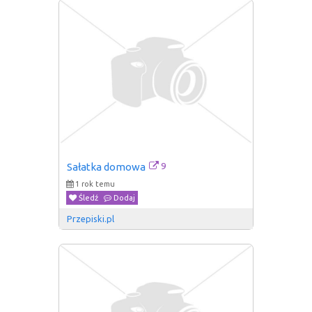
9
Sałatka domowa
1 rok temu
Śledź
Dodaj
Przepiski.pl