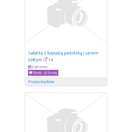
Sałatka z kapustą pekińską i serem 
14
żółtym
2 lat temu
Śledź
Dodaj
Prosta Kuchnia