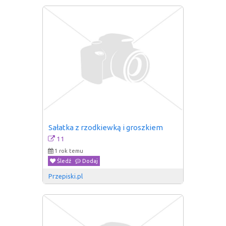
Sałatka z rzodkiewką i groszkiem
11
1 rok temu
Śledź
Dodaj
Przepiski.pl