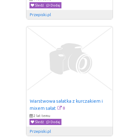
Śledź
Dodaj
Przepiski.pl
Warstwowa sałatka z kurczakiem i 
8
mixem sałat
2 lat temu
Śledź
Dodaj
Przepiski.pl