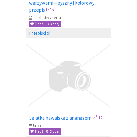
warzywami – pyszny i kolorowy 
9
przepis
12 miesięcy temu
Śledź
Dodaj
Przepiski.pl
12
Sałatka hawajska z ananasem
teraz
Śledź
Dodaj