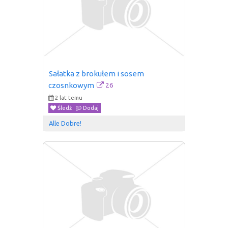
Sałatka z brokułem i sosem 
26
czosnkowym
2 lat temu
Śledź
Dodaj
Alle Dobre!