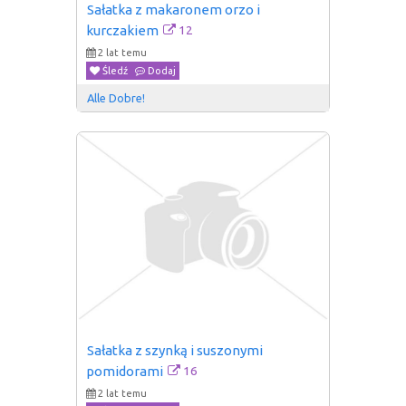
Sałatka z makaronem orzo i 
12
kurczakiem
2 lat temu
Śledź
Dodaj
Alle Dobre!
Sałatka z szynką i suszonymi 
16
pomidorami
2 lat temu