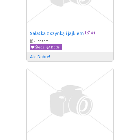
41
Sałatka z szynką i jajkiem
2 lat temu
Śledź
Dodaj
Alle Dobre!