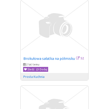
52
Brokułowa sałatka na półmisku
2 lat temu
Śledź
Dodaj
Prosta Kuchnia