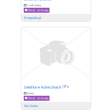
1 rok temu
Śledź
Dodaj
Przepiski.pl
9
Sałatka w kubeczkach
teraz
Śledź
Dodaj
Via Gusto