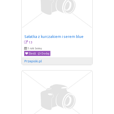
Sałatka z kurczakiem i serem blue
13
1 rok temu
Śledź
Dodaj
Przepiski.pl