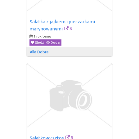
Sałatka z jajkiem i pieczarkami 
6
marynowanymi
1 rok temu
Śledź
Dodaj
Alle Dobre!
5
Sałatkowy sztos