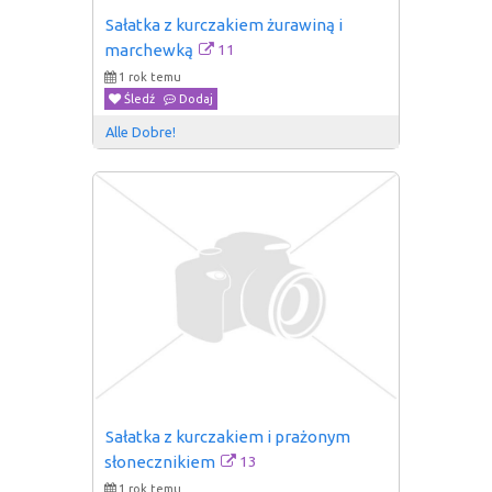
Sałatka z kurczakiem żurawiną i 
11
marchewką
1 rok temu
Śledź
Dodaj
Alle Dobre!
Sałatka z kurczakiem i prażonym 
13
słonecznikiem
1 rok temu