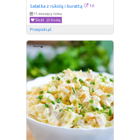
10
Sałatka z rukolą i burattą
11 miesięcy temu
Śledź
Dodaj
Przepiski.pl