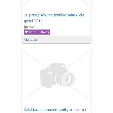
20 przepisów na szybkie sałatki dla 
12
gości
teraz
Śledź
Dodaj
Via Gusto
Sałatka z ananasem, żółtym serem i 