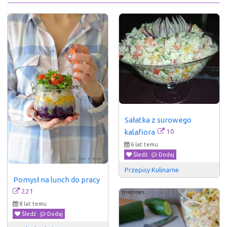
Sałatka z surowego 
10
kalafiora
6 lat temu
Śledź
Dodaj
Przepisy Kulinarne
Pomysł na lunch do pracy
221
8 lat temu
Śledź
Dodaj