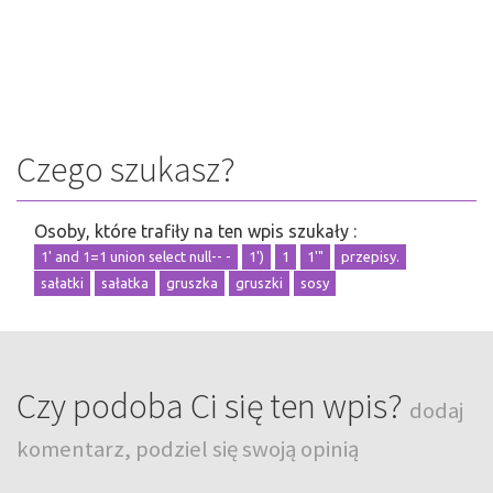
Czego szukasz?
Osoby, które trafiły na ten wpis szukały :
1' and 1=1 union select null-- -
1')
1
1'"
przepisy.
sałatki
sałatka
gruszka
gruszki
sosy
Czy podoba Ci się ten wpis?
dodaj
komentarz, podziel się swoją opinią