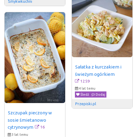
Smykwkuchni
Sałatka z kurczakiem i 
świeżym ogórkiem
1259
4 lat temu
Śledź
Dodaj
Przepiski.pl
Szczupak pieczony w 
sosie śmietanowo 
16
cytrynowym
3 lat temu