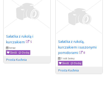
Sałatka z rukolą i 
Sałatka z rukolą, 
5
kurczakiem
kurczakiem i suszonymi 
teraz
8
pomidorami
Śledź
Dodaj
1 rok temu
Prosta Kuchnia
Śledź
Dodaj
Prosta Kuchnia