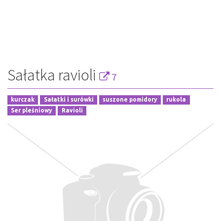
Sałatka ravioli
7
kurczak
Sałatki i surówki
suszone pomidory
rukola
Ser pleśniowy
Ravioli