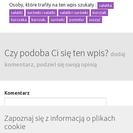
Osoby, które trafiły na ten wpis szukały :
sałatka
sałatki
surówki i sałatki
sałatki i surówki
kurczak
kurczaka
kurczak,
surówki
pomidor
suszyć
Czy podoba Ci się ten wpis?
dodaj
komentarz, podziel się swoją opinią
Komentarz
Zapoznaj się z informacją o plikach
cookie
Podpis