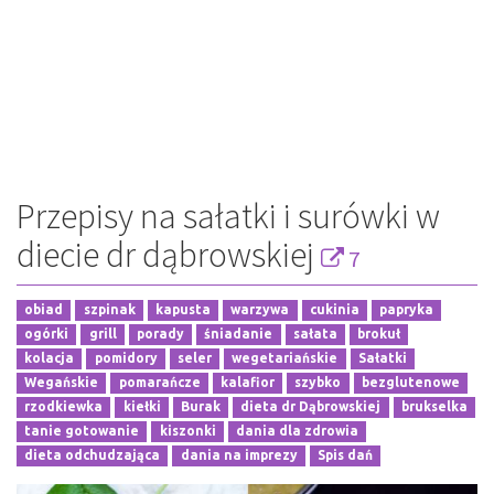
Przepisy na sałatki i surówki w
diecie dr dąbrowskiej
7
obiad
szpinak
kapusta
warzywa
cukinia
papryka
ogórki
grill
porady
śniadanie
sałata
brokuł
kolacja
pomidory
seler
wegetariańskie
Sałatki
Wegańskie
pomarańcze
kalafior
szybko
bezglutenowe
rzodkiewka
kiełki
Burak
dieta dr Dąbrowskiej
brukselka
tanie gotowanie
kiszonki
dania dla zdrowia
dieta odchudzająca
dania na imprezy
Spis dań