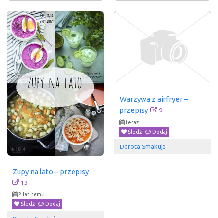
Warzywa z airfryer – 
9
przepisy
teraz
Śledź
Dodaj
Dorota Smakuje
Zupy na lato – przepisy
13
2 lat temu
Śledź
Dodaj