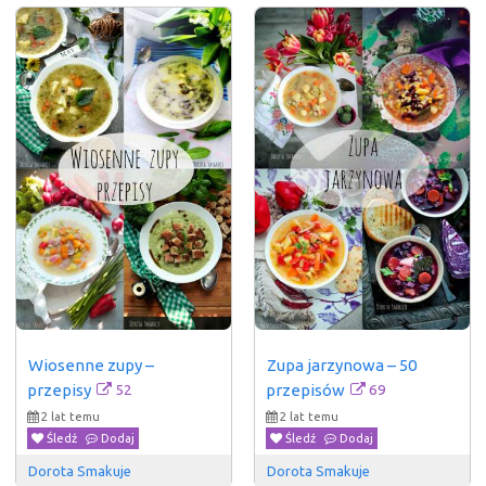
Wiosenne zupy – 
Zupa jarzynowa – 50 
52
69
przepisy
przepisów
2 lat temu
2 lat temu
Śledź
Dodaj
Śledź
Dodaj
Dorota Smakuje
Dorota Smakuje