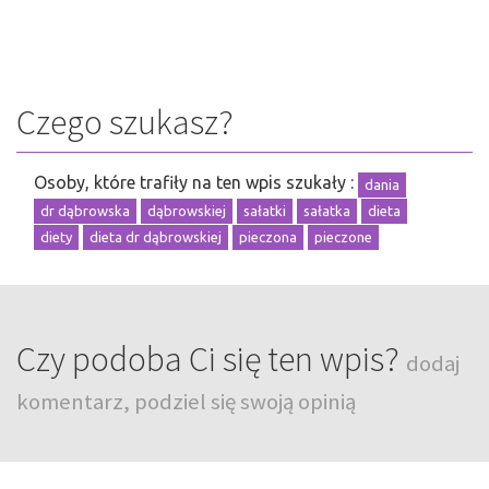
Czego szukasz?
Osoby, które trafiły na ten wpis szukały :
dania
dr dąbrowska
dąbrowskiej
sałatki
sałatka
dieta
diety
dieta dr dąbrowskiej
pieczona
pieczone
Czy podoba Ci się ten wpis?
dodaj
komentarz, podziel się swoją opinią