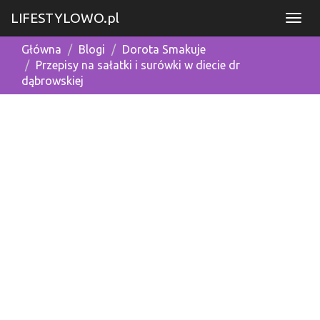
LIFESTYLOWO.pl
Główna
Blogi
Dorota Smakuje
Przepisy na sałatki i surówki w diecie dr
dąbrowskiej