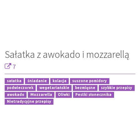
Sałatka z awokado i mozzarellą
7
sałatka
śniadanie
kolacja
suszone pomidory
podwieczorek
wegetariańskie
bezmięsne
szybkie przepisy
awokado
Mozzarella
Oliwki
Pestki słonecznika
Nietradycyjne przepisy