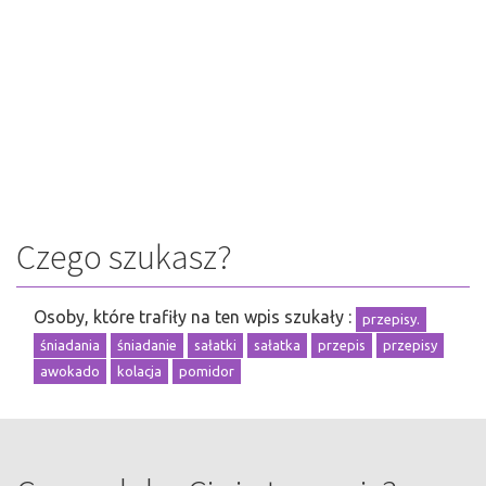
Czego szukasz?
Osoby, które trafiły na ten wpis szukały :
przepisy.
śniadania
śniadanie
sałatki
sałatka
przepis
przepisy
awokado
kolacja
pomidor