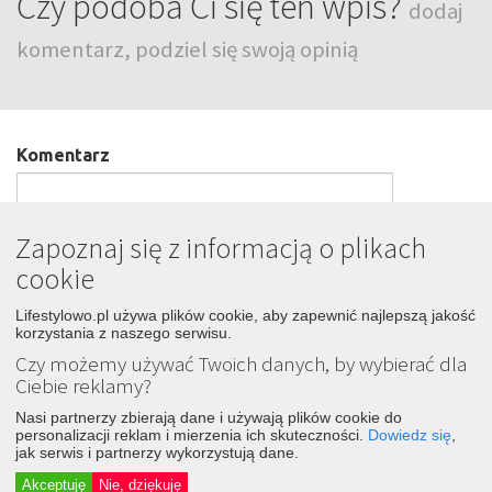
Czy podoba Ci się ten wpis?
dodaj
komentarz, podziel się swoją opinią
Komentarz
Zapoznaj się z informacją o plikach
cookie
Podpis
Lifestylowo.pl używa plików cookie, aby zapewnić najlepszą jakość
korzystania z naszego serwisu.
Czy możemy używać Twoich danych, by wybierać dla
Wyślij
Ciebie reklamy?
Nasi partnerzy zbierają dane i używają plików cookie do
personalizacji reklam i mierzenia ich skuteczności.
Dowiedz się
,
jak serwis i partnerzy wykorzystują dane.
LIFESTYLOWO.pl
Akceptuję
Nie, dziękuję