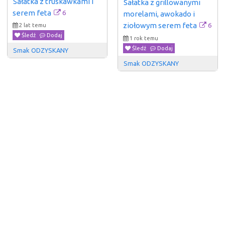
Sałatka z truskawkami i 
Sałatka z grillowanymi 
6
serem feta
morelami, awokado i 
6
ziołowym serem feta
2 lat temu
Śledź
Dodaj
1 rok temu
Śledź
Dodaj
Smak ODZYSKANY
Smak ODZYSKANY