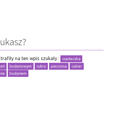
zukasz?
trafiły na ten wpis szukały :
ciasteczka
zeń
budyniowym
cukru
pieczona
cukier
one
budyniem