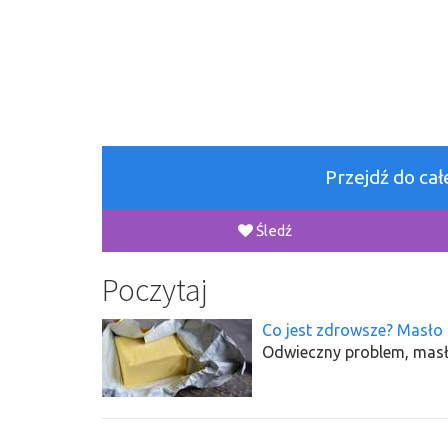
Przejdź do ca
Śledź
Poczytaj
Co jest zdrowsze? Masło
Odwieczny problem, masł