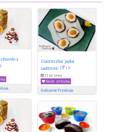
choinki z 
Ciasteczka ‘jajka 
5
13
sadzone’
13 lat temu
daj
Śledź
Dodaj
eboje
Kulinarne Przeboje