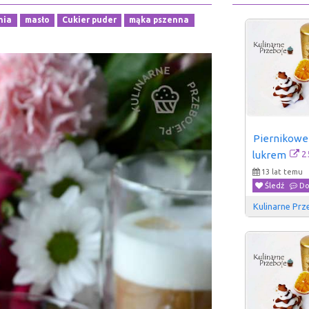
nia
masło
Cukier puder
mąka pszenna
Piernikowe 
2
lukrem
13 lat temu
Śledź
Do
Kulinarne Prz