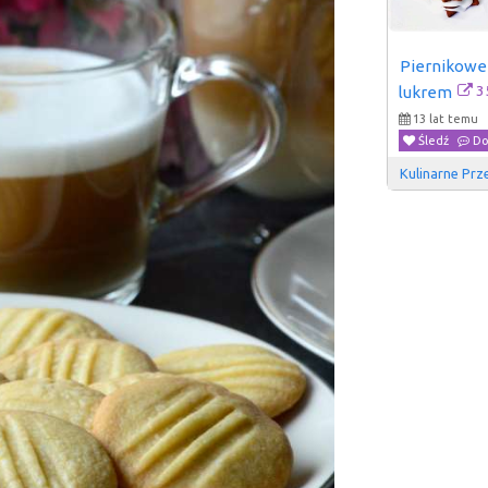
Piernikowe 
3
lukrem
13 lat temu
Śledź
Do
Kulinarne Prz