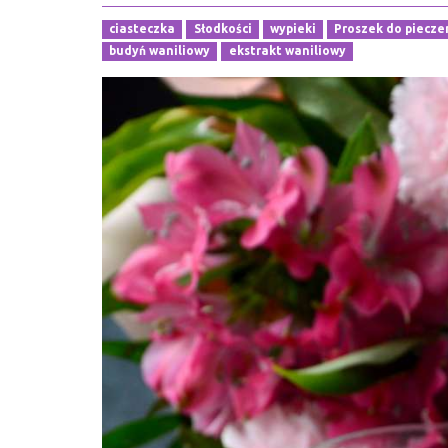
ciasteczka
Słodkości
wypieki
Proszek do piecze
budyń waniliowy
ekstrakt waniliowy