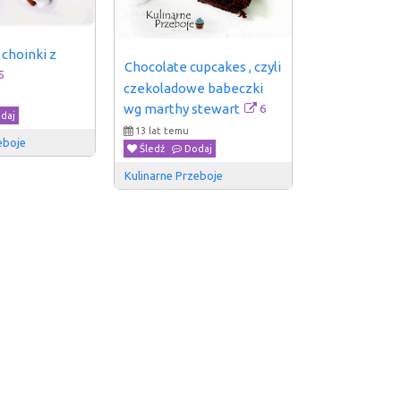
choinki z 
Chocolate cupcakes , czyli 
5
czekoladowe babeczki 
6
wg marthy stewart
daj
13 lat temu
eboje
Śledź
Dodaj
Kulinarne Przeboje