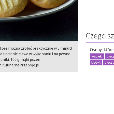
Czego s
które można zrobić praktycznie w 5 minut!
Osoby, które 
dziecinnie łatwe w wykonaniu i na pewno
wypieki
piec
dniki: 100 g mąki pszen
budyń
piecz
n KulinarnePrzeboje.pl.