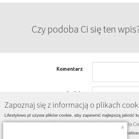
Czy podoba Ci się ten wpis
Komentarz
Podpis
Zapoznaj się z informacją o plikach cook
Lifestylowo.pl używa plików cookie, aby zapewnić najlepszą jakość k
Czy możemy używać Twoich danych, by wybierać dla Ci
×
Nasi partnerzy zbierają dane i używają plików cookie do personalizac
LIFESTYLOWO.pl