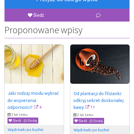
Śledź
Proponowane wpisy
Jaki rodzaj miodu wybrać 
Od plantacji do filiżanki: 
do wspierania 
odkryj sekret doskonałej 
4
odporności?
11
kawy
3 lat temu
2 lat temu
Śledź
Dodaj
Śledź
Dodaj
Wędrówki po kuchni
Wędrówki po kuchni