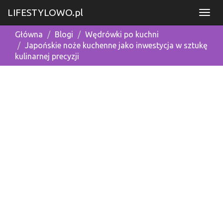
LIFESTYLOWO.pl
Główna
Blogi
Wędrówki po kuchni
Japońskie noże kuchenne jako inwestycja w sztukę
kulinarnej precyzji