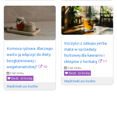
Korzyści z zakupu yerba 
Komosa ryżowa. dlaczego 
mate w sprzedaży 
warto ją włączyć do diety 
hurtowej dla kawiarni i 
bezglutenowej i 
11
sklepów z herbatą
10
wegetariańskiej?
2 lat temu
Śledź
Dodaj
2 lat temu
Śledź
Dodaj
Wędrówki po kuchni
Wędrówki po kuchni