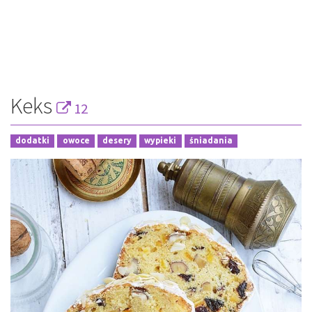
Keks
12
dodatki
owoce
desery
wypieki
śniadania