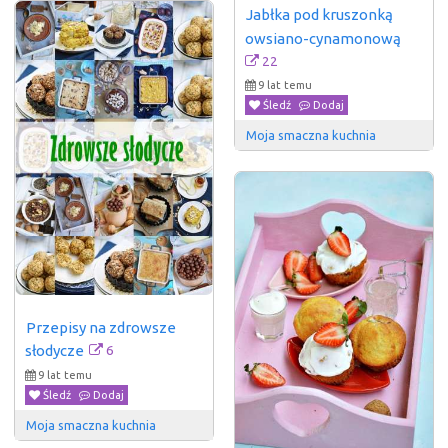
Jabłka pod kruszonką 
owsiano-cynamonową
22
9 lat temu
Śledź
Dodaj
Moja smaczna kuchnia
Przepisy na zdrowsze 
6
słodycze
9 lat temu
Śledź
Dodaj
Moja smaczna kuchnia