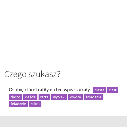
Czego szukasz?
Osoby, które trafiły na ten wpis szukały :
ciasta
ciast
ciasto
cieście
tarta
wypieki
owoce
śniadania
śniadanie
cukru