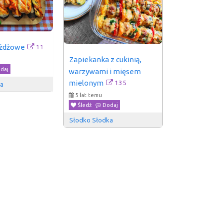
11
ożdżowe
Zapiekanka z cukinią, 
daj
warzywami i mięsem 
135
mielonym
ka
5 lat temu
Śledź
Dodaj
Słodko Słodka