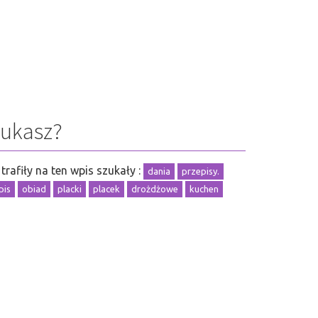
zukasz?
trafiły na ten wpis szukały :
dania
przepisy.
pis
obiad
placki
placek
drożdżowe
kuchen