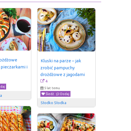
rożdżowe 
Kluski na parze – jak 
 pieczarkami i 
zrobić pampuchy 
8
drożdżowe z jagodami
4
daj
5 lat temu
Śledź
Dodaj
ka
Słodko Słodka