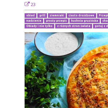
23
obiad
grill
ziemniaki
ciasto drożdżowe
Przep
nadzienie
prosty przepis
kuchnia gruzińska
cha
Obiady i nie tylko
z różnych stron świata
gotuj z 