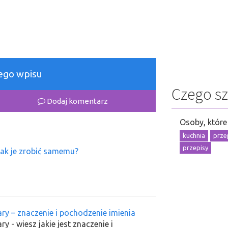
łego wpisu
Czego s
Dodaj komentarz
Osoby, które 
kuchnia
prze
przepisy
jak je zrobić samemu?
ary – znaczenie i pochodzenie imienia
ry - wiesz jakie jest znaczenie i