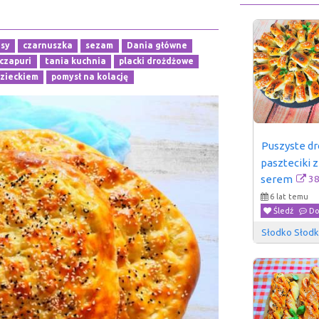
isy
czarnuszka
sezam
Dania główne
czapuri
tania kuchnia
placki drożdżowe
dzieckiem
pomysł na kolację
Puszyste d
paszteciki z
3
serem
6 lat temu
Śledź
Do
Słodko Słod