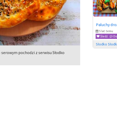
Paluchy dr
5 lat temu
Śledź
Do
Słodko Słod
– serowym pochodzi z serwisu Słodko