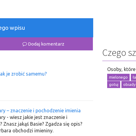
łego wpisu
Dodaj komentarz
Czego s
Osoby, które 
jak je zrobić samemu?
mielonego
ł
gotuj
obiady
ary – znaczenie i pochodzenie imienia
ry - wiesz jakie jest znaczenie i
? Znasz jakąś Basie? Zgadza się opis?
rbara obchodzi imieniny.