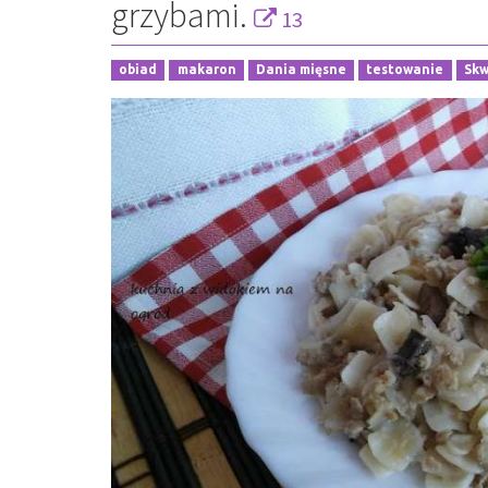
grzybami.
13
obiad
makaron
Dania mięsne
testowanie
Skw