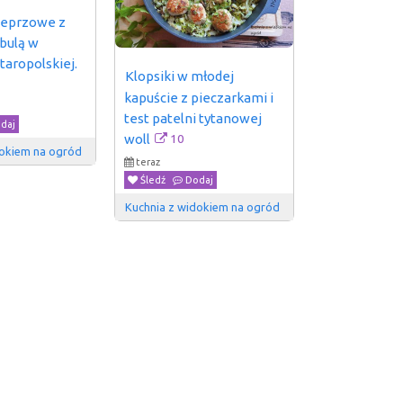
ieprzowe z 
bulą w 
taropolskiej.
Klopsiki w młodej 
kapuście z pieczarkami i 
test patelni tytanowej 
daj
10
woll
dokiem na ogród
teraz
Śledź
Dodaj
Kuchnia z widokiem na ogród