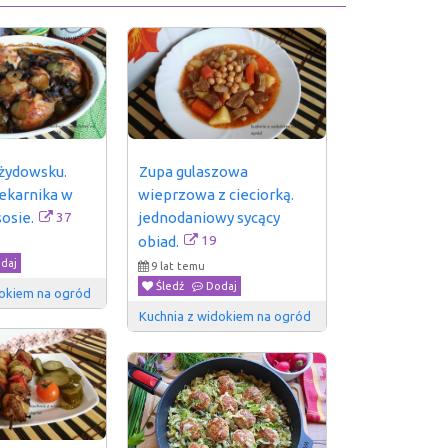
żydowsku. 
Zupa gulaszowa 
ekarnika w 
wieprzowa z cieciorką. 
37
osie.
jednodaniowy sycący 
19
obiad.
daj
9 lat temu
Śledź
Dodaj
dokiem na ogród
Kuchnia z widokiem na ogród