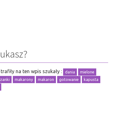
zukasz?
trafiły na ten wpis szukały :
dania
mielone
azanki
makarony
makaron
gotowanie
kapusta