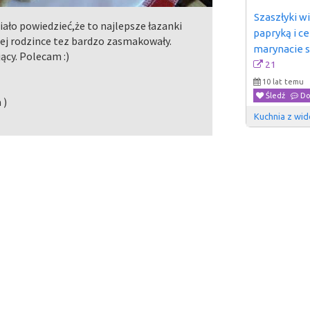
Szaszłyki w
ało powiedzieć,że to najlepsze łazanki
papryką i ce
ojej rodzince tez bardzo zasmakowały.
marynacie s
ący. Polecam :)
21
10 lat temu
Śledź
Do
 )
Kuchnia z wi