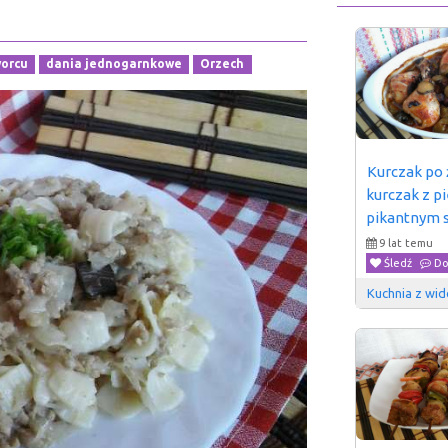
orcu
dania jednogarnkowe
Orzech
Kurczak po 
kurczak z pi
pikantnym s
9 lat temu
Śledź
Do
Kuchnia z wi