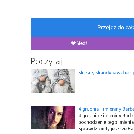
Przejdź do ca
Śledź
Poczytaj
Skrzaty skandynawskie - 
4 grudnia - imieniny Barb
4 grudnia - imieniny Barba
pochodzenie tego imienia
Sprawdź kiedy jeszcze Ba