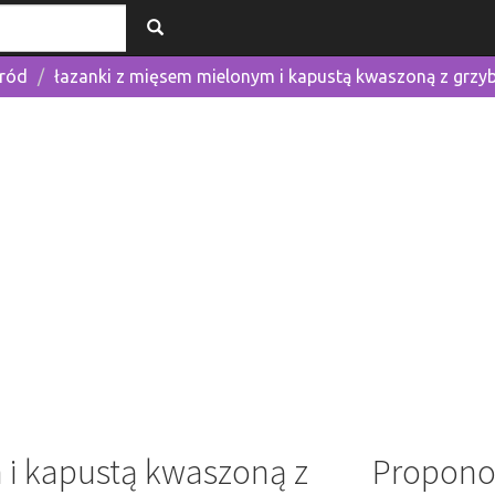
gród
łazanki z mięsem mielonym i kapustą kwaszoną z grzy
 i kapustą kwaszoną z
Propono