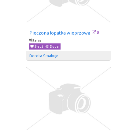
8
Pieczona łopatka wieprzowa
teraz
Śledź
Dodaj
Dorota Smakuje