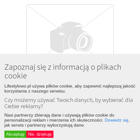
Zapoznaj się z informacją o plikach
cookie
Zrazy z mięsa mielonego w 
Lifestylowo.pl używa plików cookie, aby zapewnić najlepszą jakość
5
pomidorowym sosie
korzystania z naszego serwisu.
1 rok temu
Czy możemy używać Twoich danych, by wybierać dla
Śledź
Dodaj
Ciebie reklamy?
Smaki na talerzu
Nasi partnerzy zbierają dane i używają plików cookie do
personalizacji reklam i mierzenia ich skuteczności.
Dowiedz się
,
jak serwis i partnerzy wykorzystują dane.
Akceptuję
Nie, dziękuję