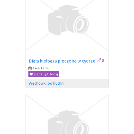
8
Biała kiełbasa pieczona w cydrze
1 rok temu
Śledź
Dodaj
Wędrówki po kuchni