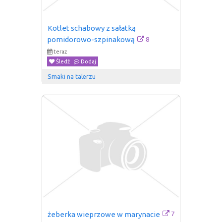
Kotlet schabowy z sałatką 
8
pomidorowo-szpinakową
teraz
Śledź
Dodaj
Smaki na talerzu
7
żeberka wieprzowe w marynacie