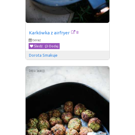
8
Karkówka z airfryer
teraz
Śledź
Dodaj
Dorota Smakuje