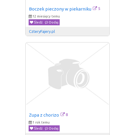
5
Boczek pieczony w piekarniku
12 miesięcy temu
Śledź
Dodaj
CzteryFajery.pl
8
Zupa z chorizo
1 rok temu
Śledź
Dodaj