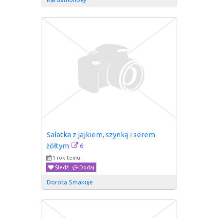
Sałatka z jajkiem, szynką i serem 
6
żółtym
1 rok temu
Śledź
Dodaj
Dorota Smakuje