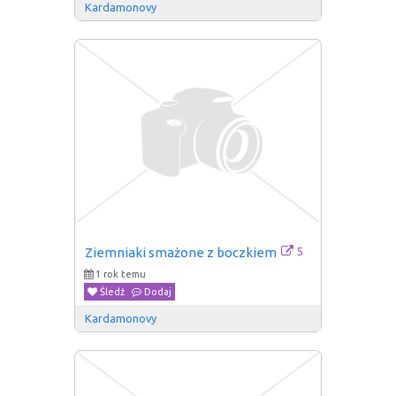
Kardamonovy
5
Ziemniaki smażone z boczkiem
1 rok temu
Śledź
Dodaj
Kardamonovy