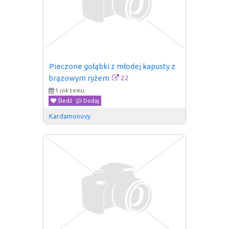
Pieczone gołąbki z młodej kapusty z 
22
brązowym ryżem
1 rok temu
Śledź
Dodaj
Kardamonovy