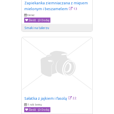
Zapiekanka ziemniaczana z mięsem 
13
mielonym i beszamelem
teraz
Śledź
Dodaj
Smaki na talerzu
22
Sałatka z jajkiem i fasolą
1 rok temu
Śledź
Dodaj