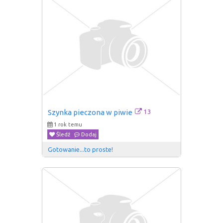
13
Szynka pieczona w piwie
1 rok temu
Śledź
Dodaj
Gotowanie...to proste!