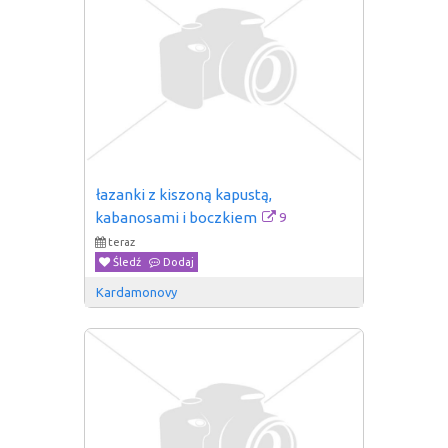
łazanki z kiszoną kapustą, 
9
kabanosami i boczkiem
teraz
Śledź
Dodaj
Kardamonovy