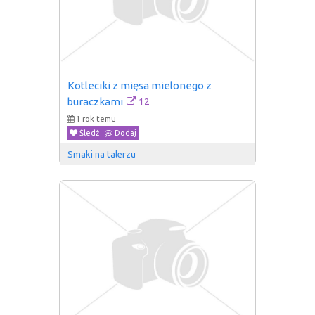
Kotleciki z mięsa mielonego z 
12
buraczkami
1 rok temu
Śledź
Dodaj
Smaki na talerzu