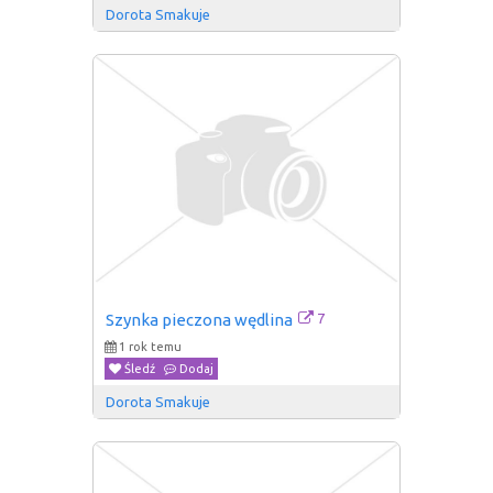
Dorota Smakuje
7
Szynka pieczona wędlina
1 rok temu
Śledź
Dodaj
Dorota Smakuje