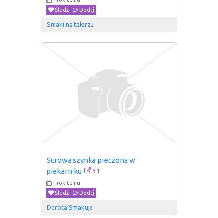
1 rok temu
Śledź
Dodaj
Smaki na talerzu
Surowa szynka pieczona w 
31
piekarniku
1 rok temu
Śledź
Dodaj
Dorota Smakuje