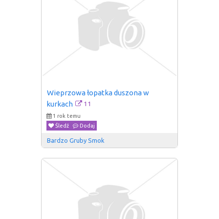
Wieprzowa łopatka duszona w 
11
kurkach
1 rok temu
Śledź
Dodaj
Bardzo Gruby Smok