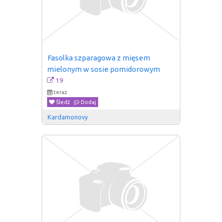
Fasolka szparagowa z mięsem 
mielonym w sosie pomidorowym
19
teraz
Śledź
Dodaj
Kardamonovy