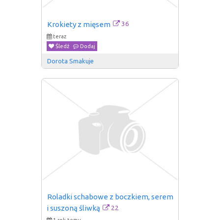
36
Krokiety z mięsem
teraz
Śledź
Dodaj
Dorota Smakuje
Roladki schabowe z boczkiem, serem 
22
i suszoną śliwką