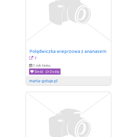
Polędwiczka wieprzowa z ananasem
7
1 rok temu
Śledź
Dodaj
marta-gotuje.pl