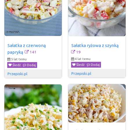
Sałatka z czerwoną 
Sałatka ryżowa z szynką
141
papryką
19
4 lat temu
5 lat temu
Śledź
Dodaj
Śledź
Dodaj
Przepiski.pl
Przepiski.pl