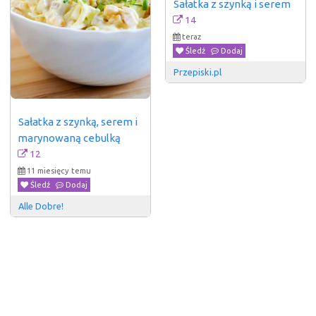
Sałatka z szynką i serem
14
teraz
Śledź
Dodaj
Przepiski.pl
Sałatka z szynką, serem i 
marynowaną cebulką
12
11 miesięcy temu
Śledź
Dodaj
Alle Dobre!