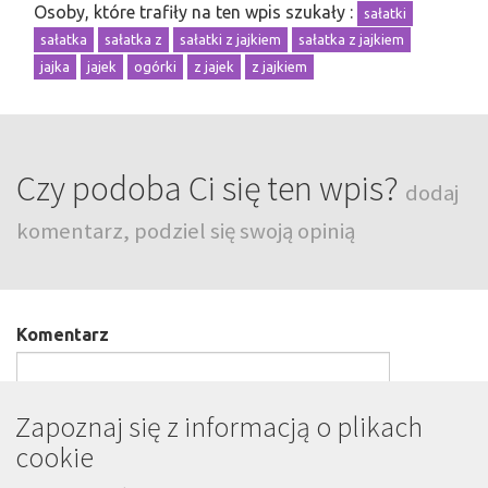
Osoby, które trafiły na ten wpis szukały :
sałatki
sałatka
sałatka z
sałatki z jajkiem
sałatka z jajkiem
jajka
jajek
ogórki
z jajek
z jajkiem
Czy podoba Ci się ten wpis?
dodaj
komentarz, podziel się swoją opinią
Komentarz
Zapoznaj się z informacją o plikach
cookie
Podpis