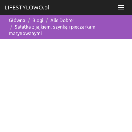
LIFESTYLOWO.pl
Główna
Blogi
Alle Dobre!
Sałatka z jajkiem, szynką i pieczarkami
marynowanymi