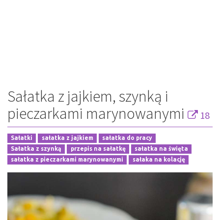
Sałatka z jajkiem, szynką i
pieczarkami marynowanymi
18
Sałatki
sałatka z jajkiem
sałatka do pracy
Sałatka z szynką
przepis na sałatkę
sałatka na święta
sałatka z pieczarkami marynowanymi
sałaka na kolację