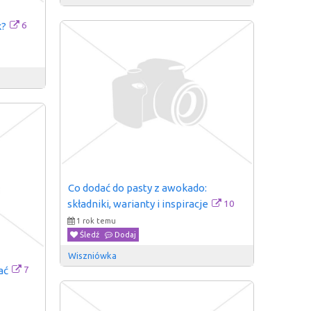
6
k?
Co dodać do pasty z awokado: 
10
składniki, warianty i inspiracje
1 rok temu
Śledź
Dodaj
Wiszniówka
7
ać