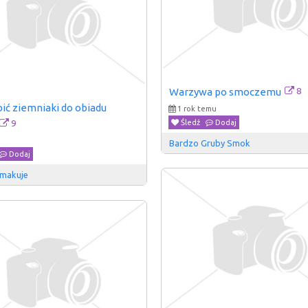
8
Warzywa po smoczemu
ić ziemniaki do obiadu 
1 rok temu
9
Śledź
Dodaj
Bardzo Gruby Smok
Dodaj
Smakuje