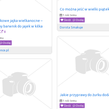
Co można jeść w wielki piąte
1 rok temu
owe jajka wielkanocne – 
Śledź
Dodaj
y barwnik do jajek w kilka 
Dorota Smakuje
8
emu
Dodaj
nce.pl
Jakie przyprawy do żurku dod
1 rok temu
Śledź
Dodaj