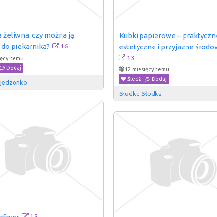
 żeliwna. czy można ją 
Kubki papierowe – praktyczne
16
 do piekarnika?
estetyczne i przyjazne środo
13
ięcy temu
Dodaj
12 miesięcy temu
Śledź
Dodaj
 jedzonko
Słodko Słodka
15
rfryer