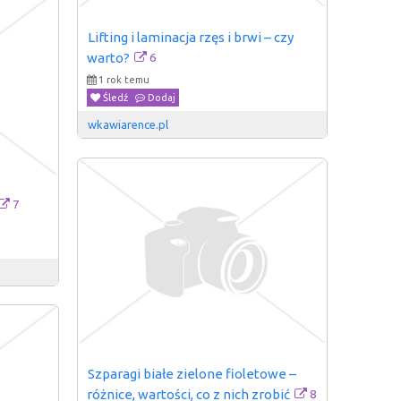
Lifting i laminacja rzęs i brwi – czy 
6
warto?
1 rok temu
Śledź
Dodaj
wkawiarence.pl
7
Szparagi białe zielone fioletowe – 
8
różnice, wartości, co z nich zrobić