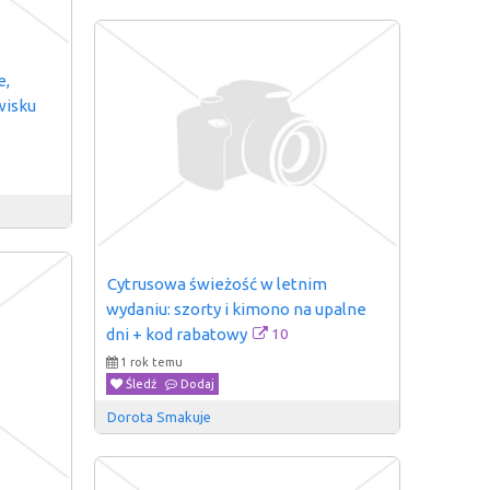
, 
wisku
Cytrusowa świeżość w letnim 
wydaniu: szorty i kimono na upalne 
10
dni + kod rabatowy
1 rok temu
Śledź
Dodaj
Dorota Smakuje