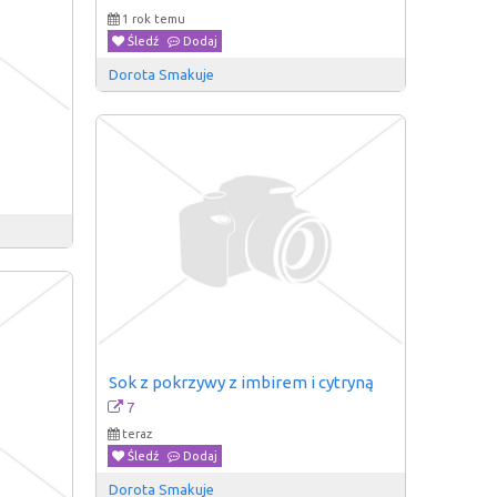
1 rok temu
Śledź
Dodaj
Dorota Smakuje
Sok z pokrzywy z imbirem i cytryną
7
teraz
Śledź
Dodaj
Dorota Smakuje