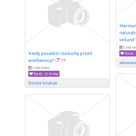
Marmurk
naturaln
sekund
1 rok t
Kiedy posadzić rzeżuchę przed 
Śledź
19
wielkanocą?
wkawiare
1 rok temu
Śledź
Dodaj
Dorota Smakuje