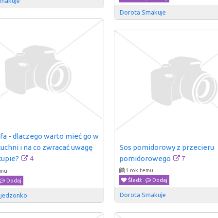
Smakuje
Dorota Smakuje
fa - dlaczego warto mieć go w 
Sos pomidorowy z przecieru 
uchni i na co zwracać uwagę 
7
4
pomidorowego
kupie?
1 rok temu
emu
Śledź
Dodaj
Dodaj
Dorota Smakuje
 jedzonko