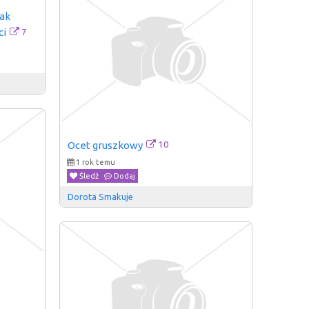
ak 
7
ci
10
Ocet gruszkowy
1 rok temu
Śledź
Dodaj
Dorota Smakuje