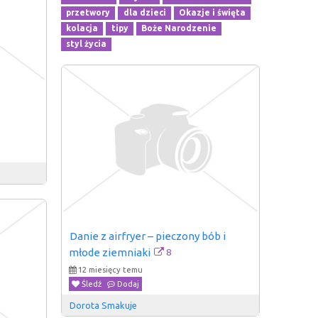
przetwory
dla dzieci
Okazje i święta
kolacja
tipy
Boże Narodzenie
styl życia
Danie z airfryer – pieczony bób i 
8
młode ziemniaki
12 miesięcy temu
Śledź
Dodaj
Dorota Smakuje