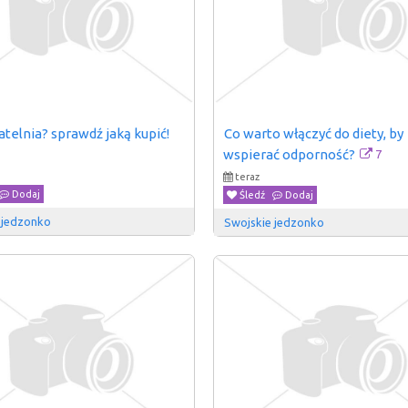
telnia? sprawdź jaką kupić!
Co warto włączyć do diety, by 
7
wspierać odporność?
teraz
Dodaj
Śledź
Dodaj
 jedzonko
Swojskie jedzonko