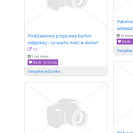
Patelnia
wkładać
Podstawowe przyprawy kuchni 
12 mies
Śledź
indyjskiej – co warto mieć w domu?
12
Swojskie
1 rok temu
Śledź
Dodaj
Swojskie jedzonko
Bób z ai