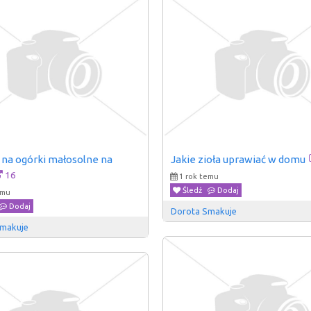
 na ogórki małosolne na 
Jakie zioła uprawiać w domu
16
1 rok temu
Śledź
Dodaj
emu
Dodaj
Dorota Smakuje
Smakuje