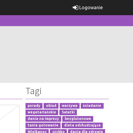
Logowanie
Tagi
porady
obiad
warzywa
śniadanie
wegetariańskie
Sałatki
dania na imprezy
bezglutenowe
tanie gotowanie
dieta odchudzająca
Wielkanoc
szybko
dania dla zdrowia