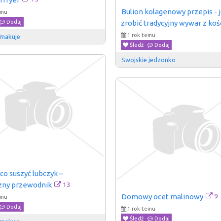
Bulion kolagenowy przepis - j
emu
Dodaj
zrobić tradycyjny wywar z koś
1 rok temu
Smakuje
Śledź
Dodaj
Swojskie jedzonko
 co suszyć lubczyk – 
13
zny przewodnik
9
Domowy ocet malinowy
emu
Dodaj
1 rok temu
Śledź
Dodaj