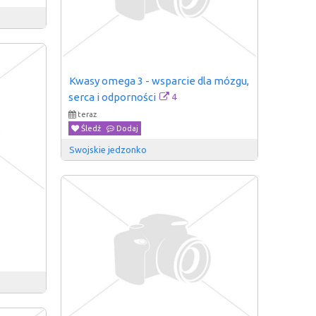
Kwasy omega 3 - wsparcie dla mózgu, 
4
serca i odporności
teraz
Śledź
Dodaj
Swojskie jedzonko