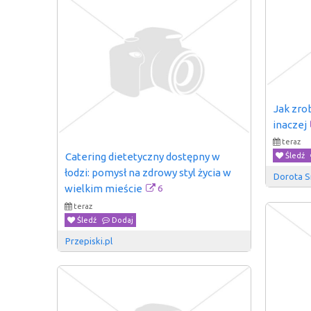
Jak zrob
inaczej
teraz
Catering dietetyczny dostępny w 
Śledź
łodzi: pomysł na zdrowy styl życia w 
Dorota 
6
wielkim mieście
teraz
Śledź
Dodaj
Przepiski.pl