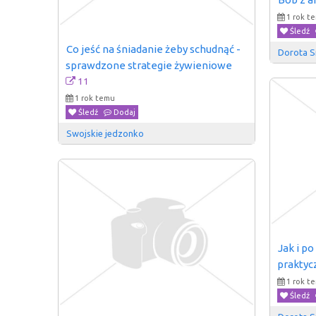
1 rok t
Śledź
Co jeść na śniadanie żeby schudnąć - 
Dorota 
sprawdzone strategie żywieniowe
11
1 rok temu
Śledź
Dodaj
Swojskie jedzonko
Jak i po
praktyc
1 rok t
Śledź