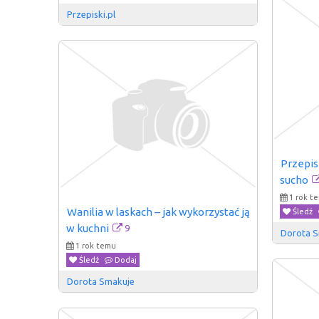
Przepiski.pl
Przepis
sucho
1 rok t
Wanilia w laskach – jak wykorzystać ją 
Śledź
9
w kuchni
Dorota 
1 rok temu
Śledź
Dodaj
Dorota Smakuje