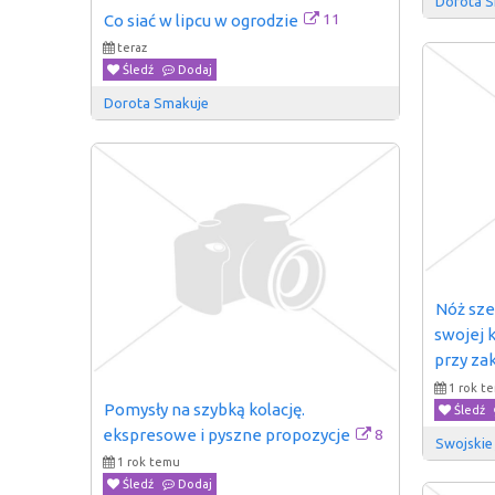
Dorota 
11
Co siać w lipcu w ogrodzie
teraz
Śledź
Dodaj
Dorota Smakuje
Nóż sze
swojej k
przy za
1 rok t
Pomysły na szybką kolację. 
Śledź
8
ekspresowe i pyszne propozycje
Swojskie
1 rok temu
Śledź
Dodaj