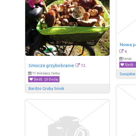
Nowa pa
4
teraz
Śledź
12
Smocze grzybobranie
11 miesięcy temu
Swojskie
Śledź
Dodaj
Bardzo Gruby Smok