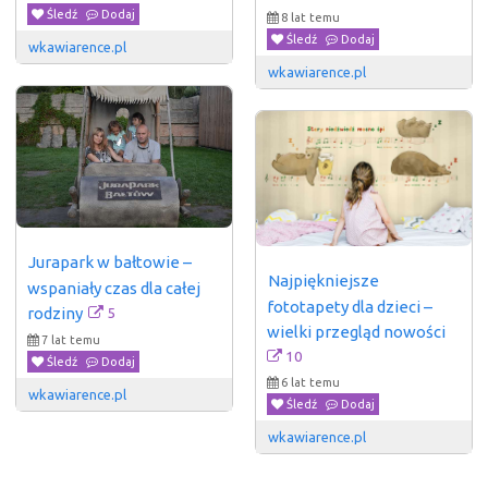
Śledź
Dodaj
8 lat temu
Śledź
Dodaj
wkawiarence.pl
wkawiarence.pl
Jurapark w bałtowie – 
Najpiękniejsze 
wspaniały czas dla całej 
fototapety dla dzieci – 
5
rodziny
wielki przegląd nowości
7 lat temu
10
Śledź
Dodaj
6 lat temu
wkawiarence.pl
Śledź
Dodaj
wkawiarence.pl