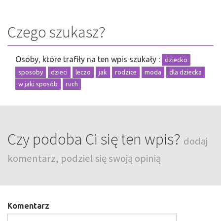
Czego szukasz?
Osoby, które trafiły na ten wpis szukały :
dziecko
sposoby
dzieci
leczo
jak
rodzice
moda
dla dziecka
w jaki sposób
ruch
Czy podoba Ci się ten wpis?
dodaj
komentarz, podziel się swoją opinią
Komentarz