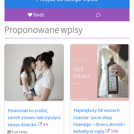
Śledź
Proponowane wpisy
Największy hit wszech 
Powinnaś to zrobić, 
czasów ! picie oleju 
zanim znowu nakrzyczysz 
lnianego – dzieci, dorośli i 
44
swoje dziecko
508
kobiety w ciąży
8 lat temu