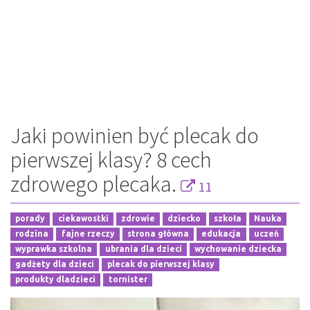
Jaki powinien być plecak do
pierwszej klasy? 8 cech
zdrowego plecaka.
11
porady
ciekawostki
zdrowie
dziecko
szkoła
Nauka
rodzina
fajne rzeczy
strona główna
edukacja
uczeń
wyprawka szkolna
ubrania dla dzieci
wychowanie dziecka
gadżety dla dzieci
plecak do pierwszej klasy
produkty dladzieci
tornister