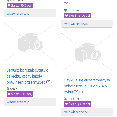
2 lat temu
29
Śledź
Dodaj
1 rok temu
wkawiarence.pl
Śledź
Dodaj
wkawiarence.pl
Janusz korczak cytaty o 
dziecku, który każdy 
Szykują się duże zmiany w 
4
powinien przemyśleć
szkolnictwie już od 2026 
teraz
10
roku!
Śledź
Dodaj
1 rok temu
wkawiarence.pl
Śledź
Dodaj
wkawiarence.pl