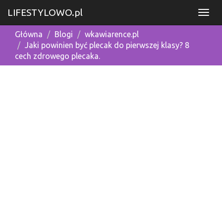
LIFESTYLOWO.pl
Główna
Blogi
wkawiarence.pl
Jaki powinien być plecak do pierwszej klasy? 8
cech zdrowego plecaka.