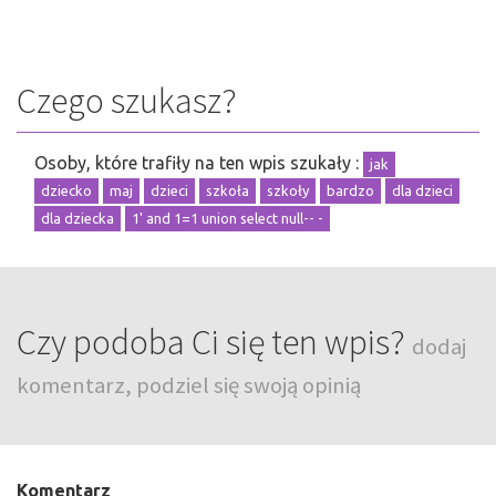
Czego szukasz?
Osoby, które trafiły na ten wpis szukały :
jak
dziecko
maj
dzieci
szkoła
szkoły
bardzo
dla dzieci
dla dziecka
1' and 1=1 union select null-- -
Czy podoba Ci się ten wpis?
dodaj
komentarz, podziel się swoją opinią
Komentarz