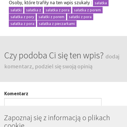
Osoby, które trafiły na ten wpis szukały :
sałatka
sałatki
sałatka z
sałatka z pora
sałatka z porem
sałatka z pory
sałatki z porem
sałatki z pora
sałatka z pora
sałatka z pieczarkami
Czy podoba Ci się ten wpis?
dodaj
komentarz, podziel się swoją opinią
Komentarz
Zapoznaj się z informacją o plikach
cookie
Podpis