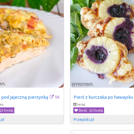
56
 pod jajeczną pierzynką
Pierś z kurczaka po hawajsku
emu
teraz
Dodaj
Śledź
Dodaj
.pl
Przepiski.pl