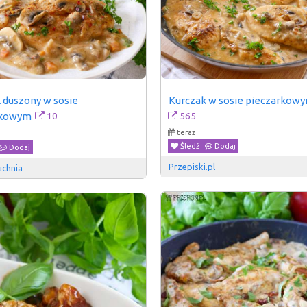
 duszony w sosie 
Kurczak w sosie pieczarkow
10
565
rkowym
teraz
Śledź
Dodaj
Dodaj
Przepiski.pl
uchnia