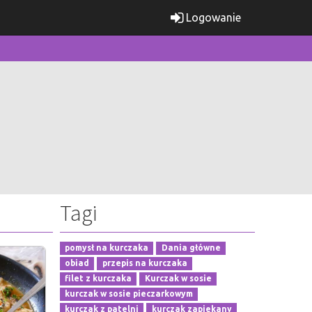
Logowanie
Tagi
pomysł na kurczaka
Dania główne
obiad
przepis na kurczaka
filet z kurczaka
Kurczak w sosie
kurczak w sosie pieczarkowym
kurczak z patelni
kurczak zapiekany