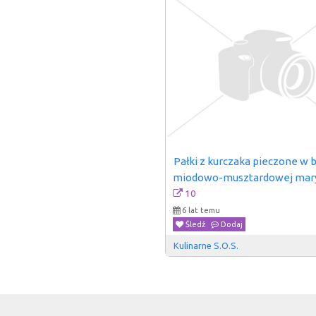
Pałki z kurczaka pieczone w b
miodowo-musztardowej mar
10
6 lat temu
Śledź
Dodaj
Kulinarne S.O.S.