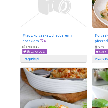
Filet z kurczaka z cheddarem i 
Kurczak
6
boczkiem
piecza
1 rok temu
teraz
Śledź
Dodaj
Śledź
Przepiski.pl
Prosta K