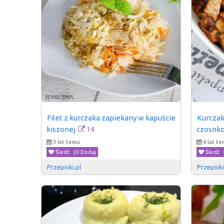
Filet z kurczaka zapiekany w kapuście 
Kurczak
14
kiszonej
czosnk
3 lat temu
4 lat t
Śledź
Dodaj
Śledź
Przepiski.pl
Przepiski