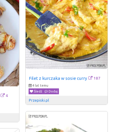
187
Filet z kurczaka w sosie curry
4 lat temu
Śledź
Dodaj
4
Przepiski.pl