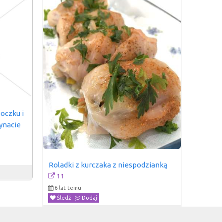
oczku i 
ynacie
Roladki z kurczaka z niespodzianką
11
6 lat temu
Śledź
Dodaj
Przepiski.pl