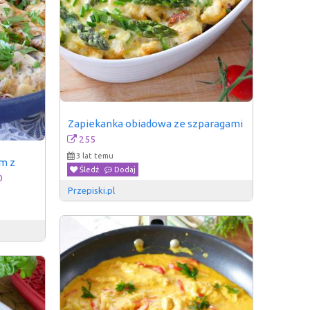
Zapiekanka obiadowa ze szparagami
255
3 lat temu
m z 
Śledź
Dodaj
0
Przepiski.pl