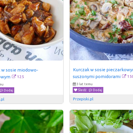
Kurczak w sosie pieczarkowy
 w sosie miodowo-
15
suszonymi pomidorami
125
owym
3 lat temu
emu
Śledź
Dodaj
Dodaj
Przepiski.pl
.pl