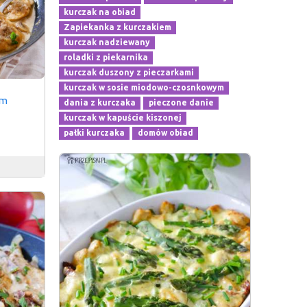
kurczak na obiad
Zapiekanka z kurczakiem
kurczak nadziewany
roladki z piekarnika
kurczak duszony z pieczarkami
kurczak w sosie miodowo-czosnkowym
ym
dania z kurczaka
pieczone danie
kurczak w kapuście kiszonej
pałki kurczaka
domów obiad