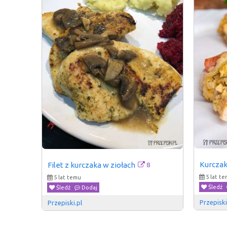
Kurczak
8
Filet z kurczaka w ziołach
5 lat t
5 lat temu
Śledź
Śledź
Dodaj
Przepiski
Przepiski.pl