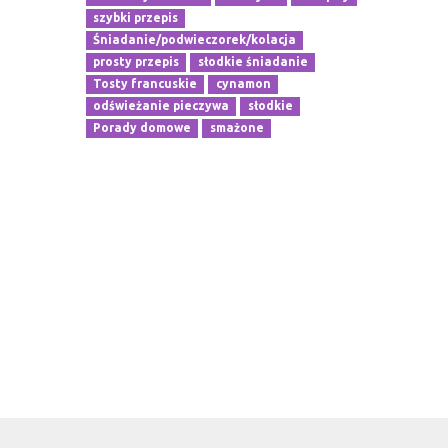
szybki przepis
Śniadanie/podwieczorek/kolacja
prosty przepis
słodkie śniadanie
Tosty francuskie
cynamon
odświeżanie pieczywa
słodkie
Porady domowe
smażone