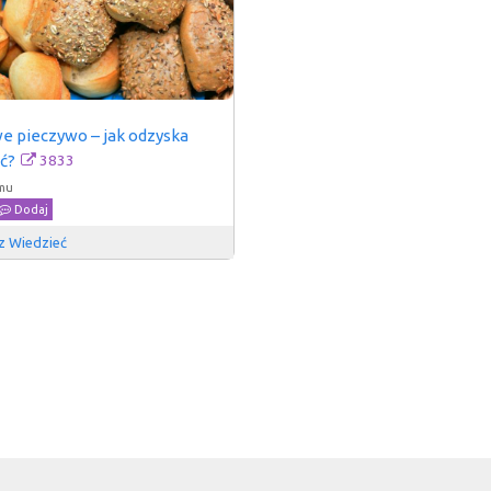
e pieczywo – jak odzyska 
3833
ć?
emu
Dodaj
z Wiedzieć