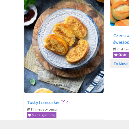
Czerstw
świeżoś
7 lat t
Śledź
To Musis
25
Tosty francuskie
11 miesięcy temu
Śledź
Dodaj
Smaki na talerzu