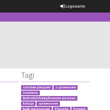
Logowanie
Tagi
czerstwe pieczywo
z cynamonem
śniadanie
Bułeczki/Chleby/Domowe pieczywo
kolacja
cynamonowe
bułki majonezowe
Pieczywo
Przepisy